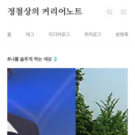
본문 바로가기
정철상의 커리어노트
홈
태그
미디어로그
위치로그
방명록
나를 술푸게 하는 세상
2