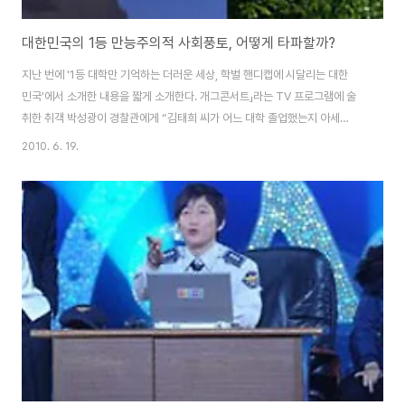
대한민국의 1등 만능주의적 사회풍토, 어떻게 타파할까?
지난 번에 '1등 대학만 기억하는 더러운 세상, 학벌 핸디캡에 시달리는 대한
민 국'에서 소개한 내용을 짧게 소개한다. 개그콘서트」라는 TV 프로그램에 술
취한 취객 박성광이 경찰관에게 “김태희 씨가 어느 대학 졸업했는지 아세
요?”라고 물었다. 그러자 경찰관은 “당연히 알죠. 우리나라 최고의 1등 대학교,
2010. 6. 19.
서울대학교 아닙니까?”라고 말한다. 서울대를 제외하면 연,고대도 명문대가 아
니라 말하는 사람이 있는 이 더러운 세상. 학벌주의를 타파하기 위한 그 해법은
무엇일까... 취객은 “그럼 59등하는 대학은 어딘지 알아요?”라고 묻는다. 경찰
관이 그걸 어떻게 아냐고 황당해하자 그는 “1등 대학만 기억하는 더러운 세상
~!”이라고 목소리를 높인다. 그리고 취객 박성광은 외친다. 학벌 서열주의를 없
애려면 우리나라 모든..