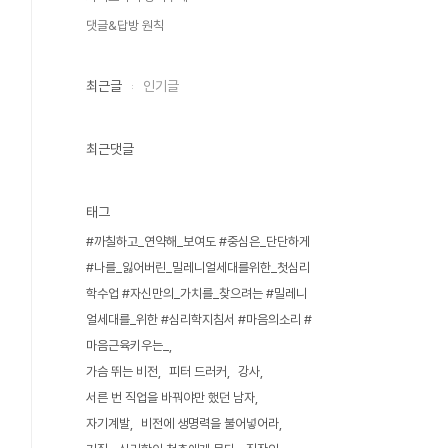
댓글&답방 원칙
최근글
인기글
최근댓글
태그
#까칠하고_연약해_보여도 #중심은_단단하게
#나를_잃어버린_밀레니얼세대를위한_첫심리
학수업 #자신만의_가치를_찾으려는 #밀레니
얼세대를_위한 #심리학지침서 #마음의소리 #
마음근육키우는_
가슴 뛰는 비전
피터 드러커
강사
서른 번 직업을 바꿔야만 했던 남자
자기계발
비전에 생명력을 불어넣어라