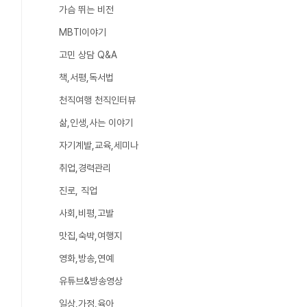
가슴 뛰는 비전
MBTI이야기
고민 상담 Q&A
책,서평,독서법
천직여행 천직인터뷰
삶,인생,사는 이야기
자기계발,교육,세미나
취업,경력관리
진로, 직업
사회,비평,고발
맛집,숙박,여행지
영화,방송,연예
유튜브&방송영상
일상,가정,육아