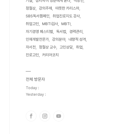
기질
심리학이 청춘에게 묻다
직장인
정철상
강의주제
따뜻한 카리스마
SBS독서캠페인
취업진로지도 강사
취업고민
MBTI검사
MBTI
자기경영 페스티벌
독서법
경력관리
인재개발전문가
강의분야
내향적 성격
자서전
정철상 교수
고민상담
취업
진로고민
커리어코치
전체 방문자
Today :
Yesterday :