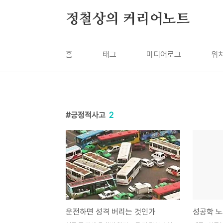
본문 바로가기
정철상의 커리어노트
홈
태그
미디어로그
위
긍정적사고
2
운전하면 성격 버리는 것인가
성공학 노