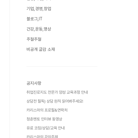
기업,경영,창업
블로그,IT
건강,운동,명상
주절주절
비공개 글감 소재
공지사항
취업진로지도 전문가 양성 교육과정 안내
상담전 필독) 상담 원칙 읽어봐주세요!
카리스마의 프로필&연락처
청춘멘토 인터뷰 동영상
유료 코칭/상담/교육 안내
카리스마의 강의주제