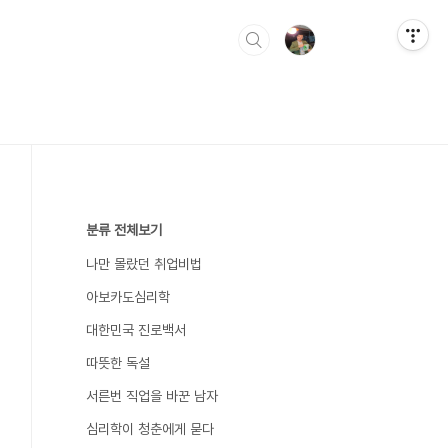
분류 전체보기
나만 몰랐던 취업비법
아보카도심리학
대한민국 진로백서
따뜻한 독설
서른번 직업을 바꾼 남자
심리학이 청춘에게 묻다