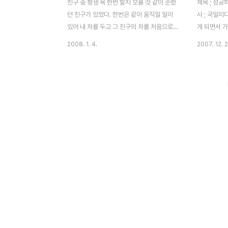
친구 중 평생 욕 한번 할지 모를 것 같이 순했
제목 ; 성공
던 친구가 있었다. 한번은 같이 움직일 일이
사 ; 국일미
있어 내 차를 두고 그 친구의 차를 처음으로
게 되면서 
타게 되었다. 이런 저런 즐거운 이야기를 하
'나폴레온 힐
2008. 1. 4.
2007. 12. 2
면서 움직이고 있었다. 그런데 이 순한 친구
책을 읽은 
가 운전을 하다가 갑자기 ‘아이, x새끼’ 라고
독재자 나폴
하는 것이었다. 너무 깜짝 놀랐다-_-;;; 아마
다. 만일 나
도 앞차가 갑작스럽게 앞으로 끼여들어 운전
면 나에게 
을 방해한 모양이었다. ‘이렇게 순한 친구도
그는 나폴레
운전을 하면 욕이 나오는구나’하는 생각이 들
사람으로 분
었다. (그림출처;
성공이 정의
http://blog.naver.com/choinj999) 자기
다 성공의 
만 빼고 세상이 미쳐 돌아간다? 차를 운전하
의 정의가 
다 보면 다들 자신도 모르게 욕이 나올 때가
다. 그는 성
한번씩 있었을 것이다. 욕은 아니어도 여기저
지 않으면서
기서 울려대는 경적소리에 한번씩 짜증나는
것'이라고 
느낌은 가져보..
한 정의..