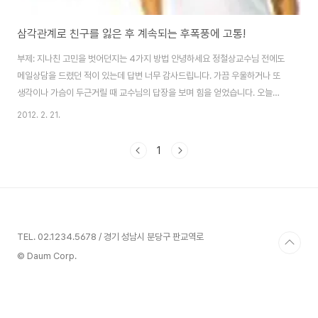
삼각관계로 친구를 잃은 후 계속되는 후폭풍에 고통!
부제: 지나친 고민을 벗어던지는 4가지 방법 안녕하세요 정철상교수님 전에도
메일상담을 드렸던 적이 있는데 답변 너무 감사드립니다. 가끔 우울하거나 또
생각이나 가슴이 두근거릴 때 교수님의 답장을 보며 힘을 얻었습니다. 오늘은
아직 생겨나지 않은 고민을 털어놓으려고 해요. 얼마 전 소문에 관한 한 영화를
2012. 2. 21.
보았습니다. 어느 학생들이 소문에 대한 프로젝트를 시작하면서 어떠한 여학생
을 타겟으로 잡아 소문을 퍼뜨렸는데요. 소문 속엔 20%의 진실과 80%거짓
1
이 있었어요. 소문은 "어젯밤 파티에서 ***가 A 랑 관계를 맺는 것을 봤다. 그
런데 ***는 혼전순결을 맹세한다고 하면서 어쩜 그럴 수 있냐" "A가 ***를 성
폭행했다" 등 많은 학교 안에서 만 가지 루머들이 퍼졌어요. 사실은 그저 둘이
어젯밤 파티에서 ..
TEL. 02.1234.5678 / 경기 성남시 분당구 판교역로
© Daum Corp.