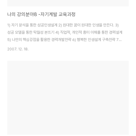
나의 강의분야8 -자기계발 교육과정
1) 자기 분석을 통한 성공인생설계 2) 원대한 꿈이 원대한 인생을 만든다. 3)
성공 모델을 통한 탁월성 본뜨기 4) 직업적, 개인적 흥미 이해를 통한 경력설계
5) 나만의 핵심강점을 활용한 경력개발전략 6) 행복한 인생설계 구축전략 7)
MBTI를 통한 성격유형이해와 인간관계 이해 8) 성격, 기질, 성향에 따른 자기
2007. 12. 18.
계발 전략 9) 직장내 커리어 성공전략 10) 퍼스널 브랜딩 전략을 통한 성공전
략 11) 지식인을 위한 지식관리 전략 * 샘플 강의록이나 프로필 등의 정보를 희
망하시면 소속과 연락처와 목적을 e메일로 알려주시면 강의 개요와 샘플 강의
록을 보내드리도록 하겠습니다. 기타 주제의 강의를 원하시면 맞춤 형식으로도
가능합니다. www.careernote.co.kr csjung2000@gmail.c..