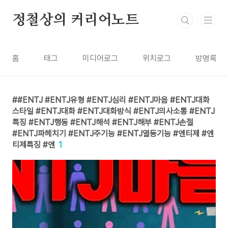
본문 바로가기
정철상의 커리어노트
홈
태그
미디어로그
위치로그
방명록
#ENTJ #ENTJ유형 #ENTJ심리 #ENTJ마음 #ENTJ대화
스타일 #ENTJ대화 #ENTJ대화방식 #ENTJ의사소통 #ENTJ
특징 #ENTJ행동 #ENTJ해석 #ENTJ해부 #ENTJ손절
#ENTJ파헤치기 #ENTJ주기능 #ENTJ열등기능 #엔티제 #엔
티제특징 #엔
1