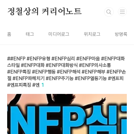
본문 바로가기
정철상의 커리어노트
홈
태그
미디어로그
위치로그
방명록
#ENFP #ENFP유형 #ENFP심리 #ENFP마음 #ENFP대화
스타일 #ENFP대화 #ENFP대화방식 #ENFP의사소통
#ENFP특징 #ENFP행동 #ENFP해석 #ENFP해부 #ENFP손
절 #ENFP파헤치기 #ENFP주기능 #ENFP열등기능 #엔프피
#엔프피특징 #엔
1