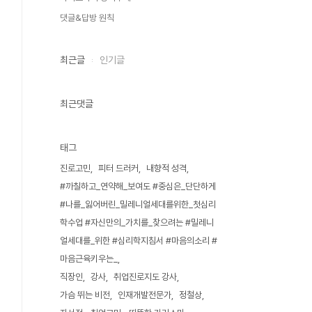
댓글&답방 원칙
최근글
인기글
최근댓글
태그
진로고민
피터 드러커
내향적 성격
#까칠하고_연약해_보여도 #중심은_단단하게
#나를_잃어버린_밀레니얼세대를위한_첫심리
학수업 #자신만의_가치를_찾으려는 #밀레니
얼세대를_위한 #심리학지침서 #마음의소리 #
마음근육키우는_
직장인
강사
취업진로지도 강사
가슴 뛰는 비전
인재개발전문가
정철상