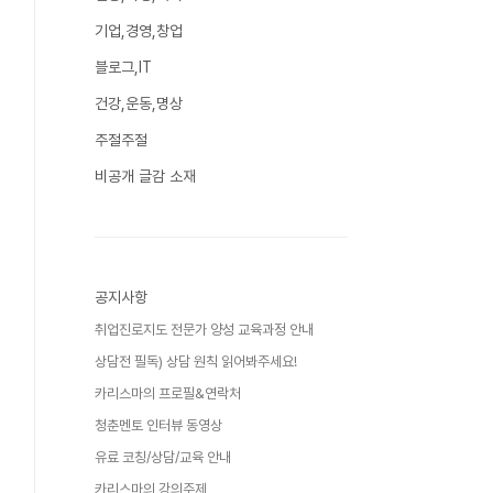
기업,경영,창업
블로그,IT
건강,운동,명상
주절주절
비공개 글감 소재
공지사항
취업진로지도 전문가 양성 교육과정 안내
상담전 필독) 상담 원칙 읽어봐주세요!
카리스마의 프로필&연락처
청춘멘토 인터뷰 동영상
유료 코칭/상담/교육 안내
카리스마의 강의주제