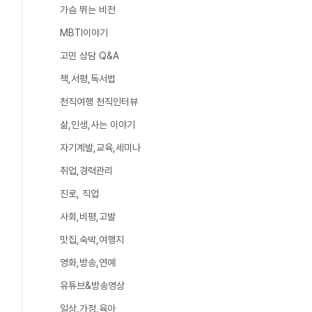
가슴 뛰는 비전
MBTI이야기
고민 상담 Q&A
책,서평,독서법
천직여행 천직인터뷰
삶,인생,사는 이야기
자기계발,교육,세미나
취업,경력관리
진로, 직업
사회,비평,고발
맛집,숙박,여행지
영화,방송,연예
유튜브&방송영상
일상,가정,육아