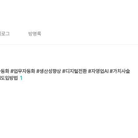
치로그
방명록
I자동화 #업무자동화 #생산성향상 #디지털전환 #자영업AI #가치사슬
AI도입방법
1