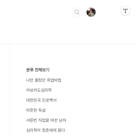
분류 전체보기
나만 몰랐던 취업비법
아보카도심리학
대한민국 진로백서
따뜻한 독설
서른번 직업을 바꾼 남자
심리학이 청춘에게 묻다