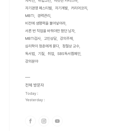
자서전
취업고민
따뜻한 카리스마
자기경영 페스티벌
자기계발
커리어코치
MBTI
경력관리
비전에 생명력을 불어넣어라
서른 번 직업을 바꿔야만 했던 남자
MBTI검사
고민상담
강의주제
심리학이 청춘에게 묻다
정철상 교수
독서법
기질
취업
SBS독서캠페인
강의분야
전체 방문자
Today :
Yesterday :