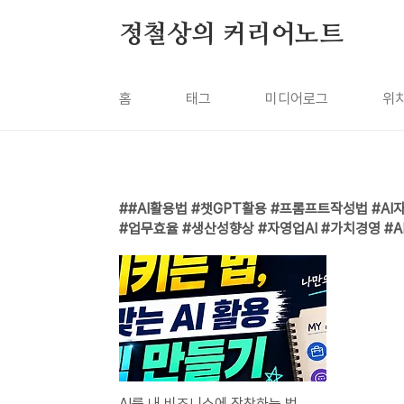
본문 바로가기
정철상의 커리어노트
홈
태그
미디어로그
위
#AI활용법 #챗GPT활용 #프롬프트작성법 #A
#업무효율 #생산성향상 #자영업AI #가치경영 #
AI를 내 비즈니스에 장착하는 법, 나에게 맞는 AI 활용 시스템구축