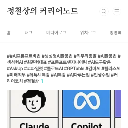
본문 바로가기
정철상의 커리어노트
홈
태그
미디어로그
위치로그
방명록
#AI프롬프트비법 #생성형AI활용법 #직무의종말 #AI활용법 #
생성형AI #최준형대표 #프롬프트엔지니어링 #AI도구활용
#AskUp #코파일럿 #클로드AI #GPTable #감마AI #릴리스AI
#미래직무 #유튜브특강 #AI특강 #AI다루는법 #인생수업 #커
리어코치 #정철상
1