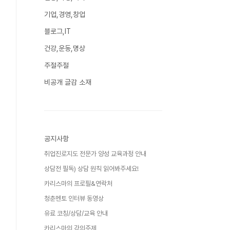
기업,경영,창업
블로그,IT
건강,운동,명상
주절주절
비공개 글감 소재
공지사항
취업진로지도 전문가 양성 교육과정 안내
상담전 필독) 상담 원칙 읽어봐주세요!
카리스마의 프로필&연락처
청춘멘토 인터뷰 동영상
유료 코칭/상담/교육 안내
카리스마의 강의주제