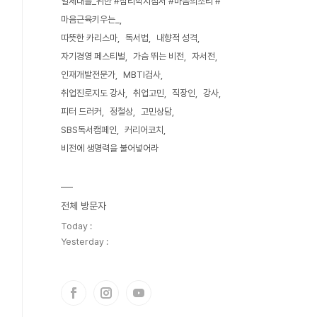
얼세대를_위한 #심리학지침서 #마음의소리 #
마음근육키우는_
따뜻한 카리스마
독서법
내향적 성격
자기경영 페스티벌
가슴 뛰는 비전
자서전
인재개발전문가
MBTI검사
취업진로지도 강사
취업고민
직장인
강사
피터 드러커
정철상
고민상담
SBS독서캠페인
커리어코치
비전에 생명력을 불어넣어라
전체 방문자
Today :
Yesterday :