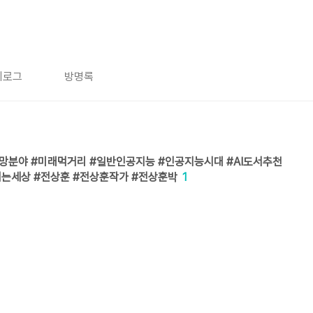
치로그
방명록
래유망분야 #미래먹거리 #일반인공지능 #인공지능시대 #AI도서추천
되는세상 #전상훈 #전상훈작가 #전상훈박
1