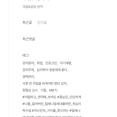
댓글&답방 원칙
최근글
인기글
최근댓글
태그
강의분야
취업
진로고민
자기계발
강의주제
심리학이 청춘에게 묻다
경력관리
서른 번 직업을 바꿔야만 했던 남자
정철상 교수
기질
MBTI
#까칠하고_연약해_보여도 #중심은_단단하게
#나를_잃어버린_밀레니얼세대를위한_첫심리
학수업 #자신만의_가치를_찾으려는 #밀레니