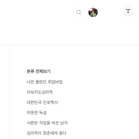
분류 전체보기
나만 몰랐던 취업비법
아보카도심리학
대한민국 진로백서
따뜻한 독설
서른번 직업을 바꾼 남자
심리학이 청춘에게 묻다