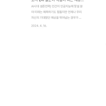
AI시대 생존전략) 인간이 인공지능에 맞설 분
야 미래는 예측하기도 힘들지만 언제나 우리
자신의 기대했던 예상을 뛰어넘는 경우가 많
습니다. 이 불확실한 시대에 인공지능이 인간
2024. 4. 16.
을 추월하는 일까지 벌어지고 있는 것이 현실
입니다. 그런데도 여전히 불리한 게임을 그대
로 지속하며 애만 쓰는 사람들이 많은데요.
어떻게 하면 인공지능에 맞서 미래먹거리를
찾을 수 있을지 도서 《AI, 질문이 직업이 되는
세상》의 저자이자 공학박사인 전상훈 박사님
을 모시고 온라인으로 특강을 진행해서 그 내
용을 알아보고자 합니다. 오늘은 3부로 우리
가 인공지능에 맞설 분야가 무엇인지에 대한
이야기를 들려드릴 겁니다. 미래를 대비하고
싶으신 분들은 끝까지 시청해보시길 권합니
다. AI시대 생존전략3부) 미래먹거리 어디서
찾을 것인가?! 유튜브..