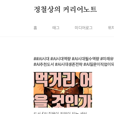
본문 바로가기
정철상의 커리어노트
홈
태그
미디어로그
위
#AI시대 #AI시대역량 #AI시대필수역량 #미
#AI추천도서 #AI시대생존전략 #AI질문이직업이
도서 《AI 질문이 직업이 되는 세상》, 알라딘의 요술램프 지니 활용법