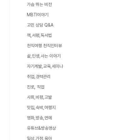
가슴 뛰는 비전
MBTI이야기
고민 상담 Q&A
책,서평,독서법
천직여행 천직인터뷰
삶,인생,사는 이야기
자기계발,교육,세미나
취업,경력관리
진로, 직업
사회,비평,고발
맛집,숙박,여행지
영화,방송,연예
유튜브&방송영상
일상,가정,육아