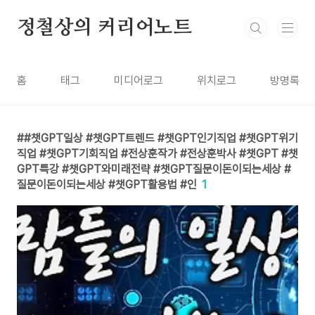
본문 바로가기
정철상의 커리어노트
홈
태그
미디어로그
위치로그
방명록
#챗GPT일상 #챗GPT트렌드 #챗GPT인기직업 #챗GPT위기
직업 #챗GPT기회직업 #전상훈작가 #전상훈박사 #챗GPT #챗
GPT특강 #챗GPT와미래전략 #챗GPT질문이돈이되는세상 #
질문이돈이되는세상 #챗GPT활용법 #인
1