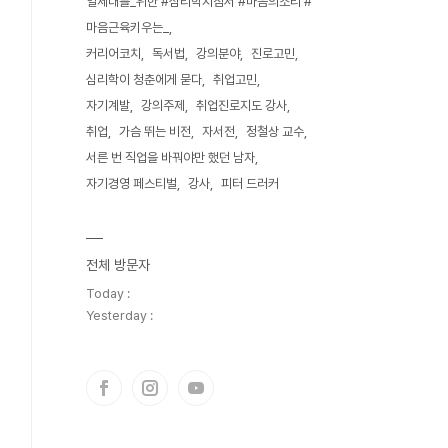
얼세대를_위한 #심리학지침서 #마음의소리 #
마음근육키우는_
커리어코치
독서법
강의분야
진로고민
심리학이 청춘에게 묻다
취업고민
자기계발
강의주제
취업진로지도 강사
취업
가슴 뛰는 비전
자서전
정철상 교수
서른 번 직업을 바꿔야만 했던 남자
자기경영 페스티벌
강사
피터 드러커
전체 방문자
Today :
Yesterday :