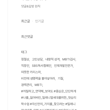
댓글&답방 원칙
최근글
인기글
최근댓글
태그
정철상
고민상담
내향적 성격
MBTI검사
직장인
SBS독서캠페인
인재개발전문가
따뜻한 카리스마
비전에 생명력을 불어넣어라
기질
경력관리
MBTI
#까칠하고_연약해_보여도 #중심은_단단하게
#나를_잃어버린_밀레니얼세대를위한_첫심리
학수업 #자신만의_가치를_찾으려는 #밀레니