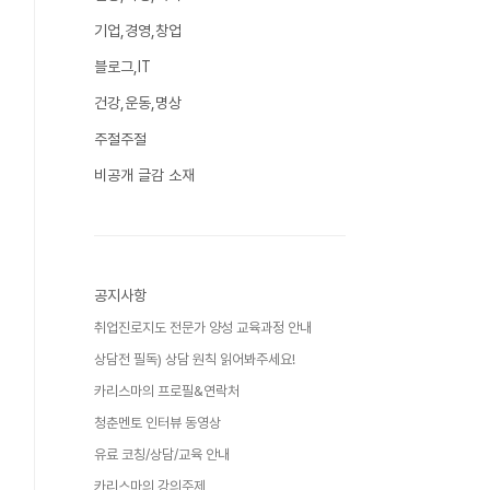
기업,경영,창업
블로그,IT
건강,운동,명상
주절주절
비공개 글감 소재
공지사항
취업진로지도 전문가 양성 교육과정 안내
상담전 필독) 상담 원칙 읽어봐주세요!
카리스마의 프로필&연락처
청춘멘토 인터뷰 동영상
유료 코칭/상담/교육 안내
카리스마의 강의주제