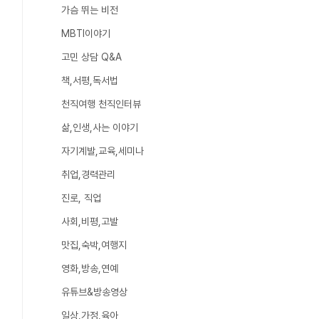
가슴 뛰는 비전
MBTI이야기
고민 상담 Q&A
책,서평,독서법
천직여행 천직인터뷰
삶,인생,사는 이야기
자기계발,교육,세미나
취업,경력관리
진로, 직업
사회,비평,고발
맛집,숙박,여행지
영화,방송,연예
유튜브&방송영상
일상,가정,육아