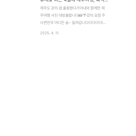
제주도 강의 겸 출동했다가아내와 함께한 제
주여행 사진 대방출합니다📸🌴강의 요청 주
시면전국 어디든 슝~ 달려갑니다다다다다!!
🏃‍♂💨제주도는 이미 10여 번 이상 여행해서
2025. 4. 11.
이번 여행에서는 주로 가보지 못한 곳들을 위
주로 가봤으니 참조하세요. 이번 여행은 유채
꽃이 가득한 4월 초였답니다.🌴내 맘대로 제
주여행 코스(코스는 오락가락해서 이동거리
살펴보고 계획짜세요)~ 공항도착후 차량 렌
트(제주원렌트카에서 아반테 차량 하루 2만
5천원 정도의 저렴한 비용으로 렌트, 차량상
태 굿) ~ 함덕해수욕장 서우봉(서우봉 산책
강추, 한 바퀴 다 돌려면 2시간, 우리는
30~40분만) ~ 청굴물(바닷물이 들어와 족
욕하는 곳인데, 쏘쏘해요) ~ 토끼섬(도착은
했는데, 어디가 어딘지도 모르고 그냥 옴) ~
일몰이 좋다는 ..