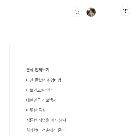
분류 전체보기
나만 몰랐던 취업비법
아보카도심리학
대한민국 진로백서
따뜻한 독설
서른번 직업을 바꾼 남자
심리학이 청춘에게 묻다