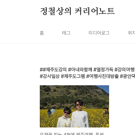
본문 바로가기
정철상의 커리어노트
홈
태그
미디어로그
위
#제주도강의 #아내와함께 #열정가득 #강의여행
#강사일상 #제주도그램 #여행사진대방출 #광안댁
유채꽃 피는 4월에 제주여행, 폭싹 속았수다 장면 연출 도~전