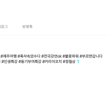
치로그
방명록
 #제주여행 #폭삭속았수다 #전국강연ok #불꽃파워 #부르면갑니다
 #인생특강 #동기부여특강 #커리어코치 #정철상
1