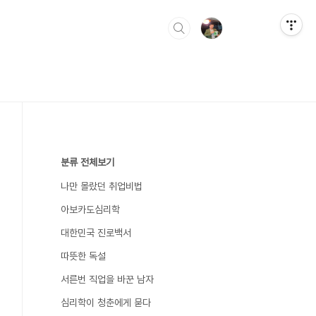
분류 전체보기
나만 몰랐던 취업비법
아보카도심리학
대한민국 진로백서
따뜻한 독설
서른번 직업을 바꾼 남자
심리학이 청춘에게 묻다