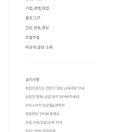
기업,경영,창업
블로그,IT
건강,운동,명상
주절주절
비공개 글감 소재
공지사항
취업진로지도 전문가 양성 교육과정 안내
상담전 필독) 상담 원칙 읽어봐주세요!
카리스마의 프로필&연락처
청춘멘토 인터뷰 동영상
유료 코칭/상담/교육 안내
카리스마의 강의주제