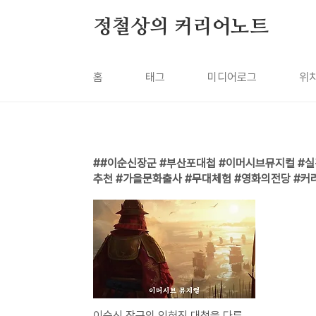
본문 바로가기
정철상의 커리어노트
홈
태그
미디어로그
위
#이순신장군 #부산포대첩 #이머시브뮤지컬 #실
추천 #가을문화출사 #무대체험 #영화의전당 #커
이순신 장군의 잊혀진 대첩을 다룬, 이머시브 뮤지컬 《부산포》