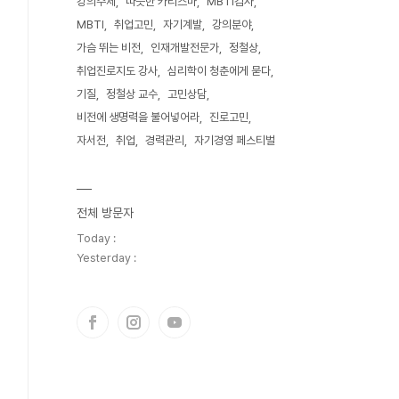
강의주제
따뜻한 카리스마
MBTI검사
MBTI
취업고민
자기계발
강의분야
가슴 뛰는 비전
인재개발전문가
정철상
취업진로지도 강사
심리학이 청춘에게 묻다
기질
정철상 교수
고민상담
비전에 생명력을 불어넣어라
진로고민
자서전
취업
경력관리
자기경영 페스티벌
전체 방문자
Today :
Yesterday :