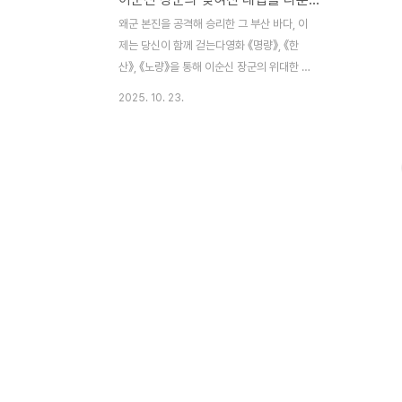
왜군 본진을 공격해 승리한 그 부산 바다, 이
제는 당신이 함께 걷는다영화 《명량》, 《한
산》, 《노량》을 통해 이순신 장군의 위대한 해
전은 모두 알고 계실 겁니다. 하지만 정작 알
2025. 10. 23.
려지지지 않은 대첩이 있습니다. 바로 《부산
포대첩》입니다. 1592년 10월 5일(음력 9월
1일)은 조선 수군이 부산포 앞바다에서 일본
군에게 대승을 거둔 역사적인 해전이었습니
다. 이번 공연은 단지 ‘보기만 하는’ 공연이 아
닙니다. 관객이 직접 참여하는 이머시브 형태
로, 부산포대첩의 역사적 현장을 살아내는 경
험으로 초대합니다. 스스로 그 물살 위를 걸
어보고, 총성과 파도의 울림 속에 서보세요.
친구의 오랜 꿈이 무대 위로오랜 친구가 품어
온 꿈이 드디어 만개했습니다. 연출가 이정남
감독은 “역사를 무대 위에 다시 호흡하게 하
다”라는..