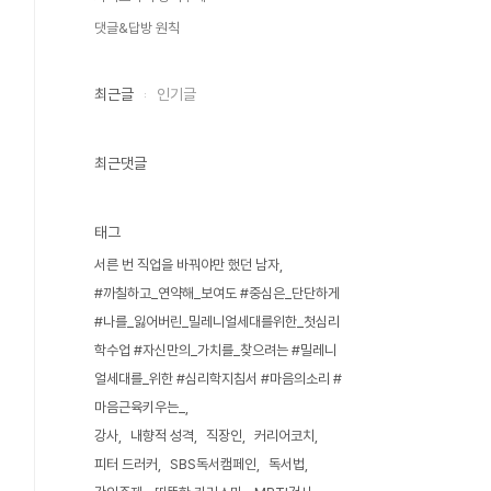
댓글&답방 원칙
최근글
인기글
최근댓글
태그
서른 번 직업을 바꿔야만 했던 남자
#까칠하고_연약해_보여도 #중심은_단단하게
#나를_잃어버린_밀레니얼세대를위한_첫심리
학수업 #자신만의_가치를_찾으려는 #밀레니
얼세대를_위한 #심리학지침서 #마음의소리 #
마음근육키우는_
강사
내향적 성격
직장인
커리어코치
피터 드러커
SBS독서캠페인
독서법