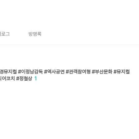
치로그
방명록
경뮤지컬 #이정남감독 #역사공연 #관객참여형 #부산문화 #뮤지컬
리어코치 #정철상
1