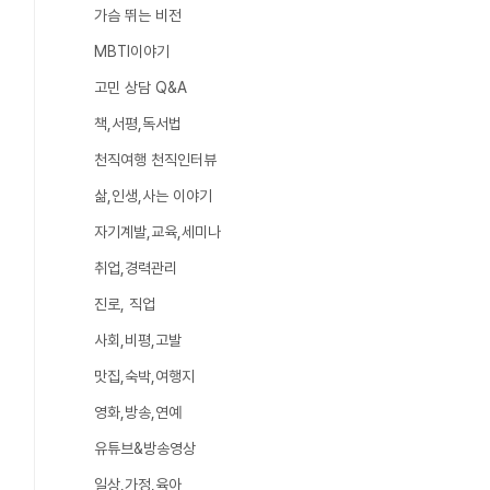
가슴 뛰는 비전
MBTI이야기
고민 상담 Q&A
책,서평,독서법
천직여행 천직인터뷰
삶,인생,사는 이야기
자기계발,교육,세미나
취업,경력관리
진로, 직업
사회,비평,고발
맛집,숙박,여행지
영화,방송,연예
유튜브&방송영상
일상,가정,육아