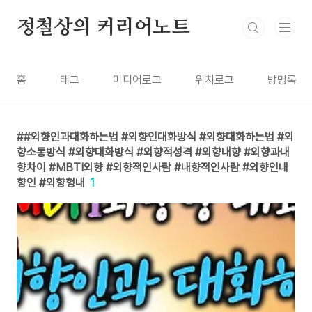
본문 바로가기
정철상의 커리어노트
홈
태그
미디어로그
위치로그
방명록
#외향인과대화하는법 #외향인대화방식 #외향대화하는법 #외
향소통방식 #외향대화방식 #외향적성격 #외향내향 #외향과내
향차이 #MBTI외향 #외향적인사람 #내향적인사람 #외향인내
향인 #외향형내
1