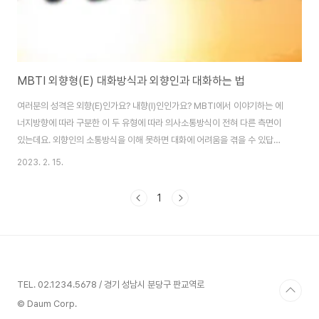
MBTI 외향형(E) 대화방식과 외향인과 대화하는 법
여러분의 성격은 외향(E)인가요? 내향(I)인인가요? MBTI에서 이야기하는 에
너지방향에 따라 구분한 이 두 유형에 따라 의사소통방식이 전혀 다른 측면이
있는데요. 외향인의 소통방식을 이해 못하면 대화에 어려움을 겪을 수 있답니
다. 오늘은 외향형의 대화방식의 특징과 더불어 외향인과 소통하는 법을 담아
2023. 2. 15.
봤습니다. 이 영상은 대인관계를 개선하는데 도움이 되었으면 하는 바람으로
MBTI라는 도구를 통해 성격유형별 의사소통방식을 전개하기 위한 시리즈 영
1
상의 일환으로 영상이 제작되었습니다. 끝까지 시청해주시고, 구독과 좋아요로
응원해주세요~~ 유튜브로 보기: https://youtu.be/hFaaGq728EE 대인관
계8-1부) MBTI 외향형(E) 대화방식과 외향인과 대화하는 법 외향형의 의사소
통 방식 특징 외향형..
TEL. 02.1234.5678 / 경기 성남시 분당구 판교역로
© Daum Corp.