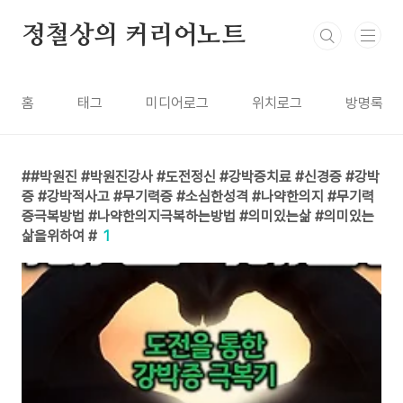
본문 바로가기
정철상의 커리어노트
홈
태그
미디어로그
위치로그
방명록
#박원진 #박원진강사 #도전정신 #강박증치료 #신경증 #강박
증 #강박적사고 #무기력증 #소심한성격 #나약한의지 #무기력
증극복방법 #나약한의지극복하는방법 #의미있는삶 #의미있는
삶을위하여 #
1