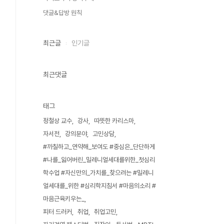
댓글&답방 원칙
최근글
인기글
최근댓글
태그
정철상 교수
강사
따뜻한 카리스마
자서전
강의분야
고민상담
#까칠하고_연약해_보여도 #중심은_단단하게
#나를_잃어버린_밀레니얼세대를위한_첫심리
학수업 #자신만의_가치를_찾으려는 #밀레니
얼세대를_위한 #심리학지침서 #마음의소리 #
마음근육키우는_
피터 드러커
취업
취업고민