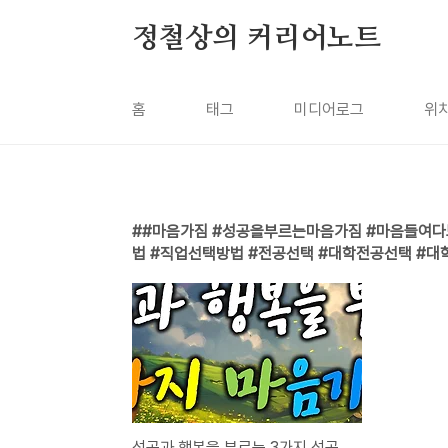
본문 바로가기
정철상의 커리어노트
홈
태그
미디어로그
위
#마음가짐 #성공을부르는마음가짐 #마음들여다
법 #직업선택방법 #전공선택 #대학전공선택 #대
성공과 행복을 부르는 3가지 성공마인드(대학전공 선택 잘하는 방법 4부)