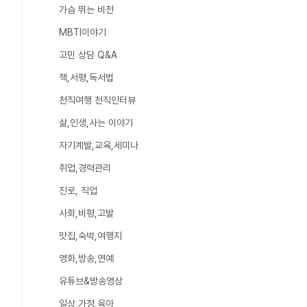
가슴 뛰는 비전
MBTI이야기
고민 상담 Q&A
책,서평,독서법
천직여행 천직인터뷰
삶,인생,사는 이야기
자기계발,교육,세미나
취업,경력관리
진로, 직업
사회,비평,고발
맛집,숙박,여행지
영화,방송,연예
유튜브&방송영상
일상,가정,육아