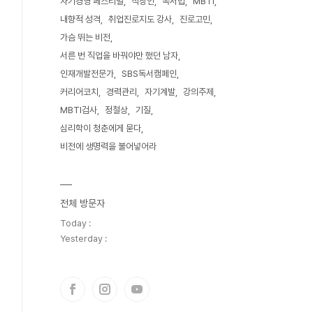
자기경영 페스티벌
직장인
독서법
MBTI
내향적 성격
취업진로지도 강사
진로고민
가슴 뛰는 비전
서른 번 직업을 바꿔야만 했던 남자
인재개발전문가
SBS독서캠페인
커리어코치
경력관리
자기계발
강의주제
MBTI검사
정철상
기질
심리학이 청춘에게 묻다
비전에 생명력을 불어넣어라
전체 방문자
Today :
Yesterday :