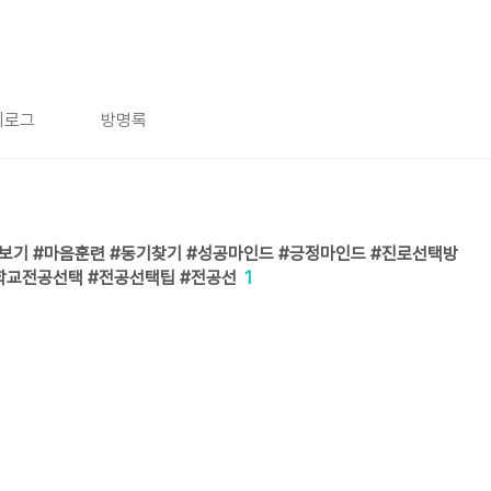
치로그
방명록
보기 #마음훈련 #동기찾기 #성공마인드 #긍정마인드 #진로선택방
학교전공선택 #전공선택팁 #전공선
1