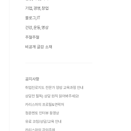
기업,경영,창업
블로그,IT
건강,운동,명상
주절주절
비공개 글감 소재
공지사항
취업진로지도 전문가 양성 교육과정 안내
상담전 필독) 상담 원칙 읽어봐주세요!
카리스마의 프로필&연락처
청춘멘토 인터뷰 동영상
유료 코칭/상담/교육 안내
카리스마의 강의주제