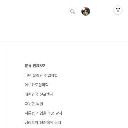
분류 전체보기
나만 몰랐던 취업비법
아보카도심리학
대한민국 진로백서
따뜻한 독설
서른번 직업을 바꾼 남자
심리학이 청춘에게 묻다