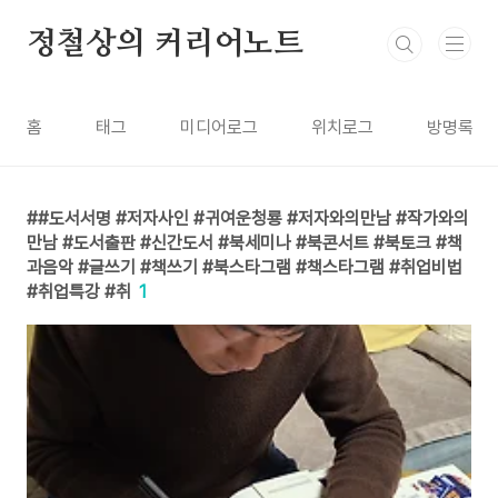
본문 바로가기
정철상의 커리어노트
홈
태그
미디어로그
위치로그
방명록
#도서서명 #저자사인 #귀여운청룡 #저자와의만남 #작가와의
만남 #도서출판 #신간도서 #북세미나 #북콘서트 #북토크 #책
과음악 #글쓰기 #책쓰기 #북스타그램 #책스타그램 #취업비법
#취업특강 #취
1