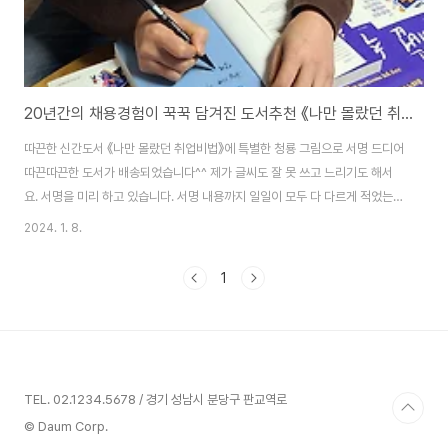
20년간의 채용경험이 꾹꾹 담겨진 도서추천 《나만 몰랐던 취업비법》
따끈한 신간도서 《나만 몰랐던 취업비법》에 특별한 청룡 그림으로 서명 드디어
따끈따끈한 도서가 배송되었습니다^^ 제가 글씨도 잘 못 쓰고 느리기도 해서
요. 서명을 미리 하고 있습니다. 서명 내용까지 일일이 모두 다 다르게 적었는데
요. 더 특별한 것은 디자인 전공하려는 공주님을 투입해 귀여운 청룡 한 마리까
2024. 1. 8.
지 그렸다는 겁니다. 자세히 보시면 보입니다~ㅎ 여기 청룡에다 독자분 이름을
기록해 청룡을 타고 비상하실 수 있도록 에너지 불어 드리려고 합니다. 받고 싶
1
으신가요^^* 이 특별한 도서를 구매하고 싶으신 분은 1월 23일 북콘서트에 참
여하시면 됩니다~.~ ✔신청페이지:
https://forms.gle/aNHLgmKvfyxtY6sJA 《나만 몰랐던 취업비법》 도서
출간기념 북콘서트 일정: 2024년 1월 23..
TEL. 02.1234.5678 / 경기 성남시 분당구 판교역로
© Daum Corp.