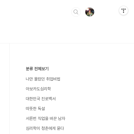
분류 전체보기
나만 몰랐던 취업비법
아보카도심리학
대한민국 진로백서
따뜻한 독설
서른번 직업을 바꾼 남자
심리학이 청춘에게 묻다