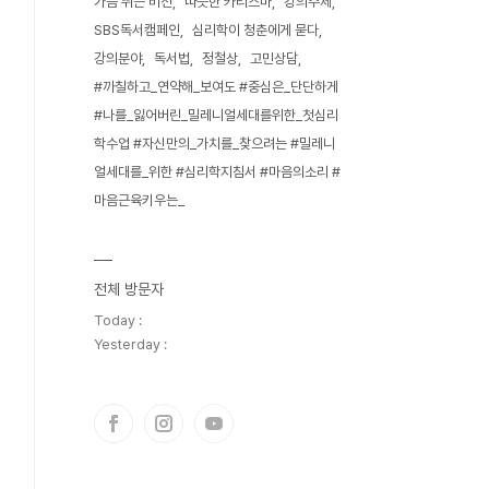
가슴 뛰는 비전
따뜻한 카리스마
강의주제
SBS독서캠페인
심리학이 청춘에게 묻다
강의분야
독서법
정철상
고민상담
#까칠하고_연약해_보여도 #중심은_단단하게
#나를_잃어버린_밀레니얼세대를위한_첫심리
학수업 #자신만의_가치를_찾으려는 #밀레니
얼세대를_위한 #심리학지침서 #마음의소리 #
마음근육키우는_
전체 방문자
Today :
Yesterday :