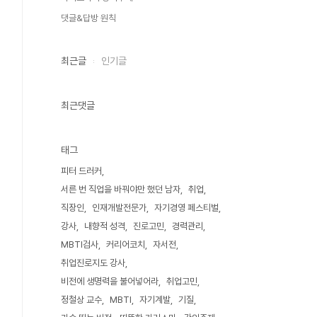
댓글&답방 원칙
최근글
인기글
최근댓글
태그
피터 드러커
서른 번 직업을 바꿔야만 했던 남자
취업
직장인
인재개발전문가
자기경영 페스티벌
강사
내향적 성격
진로고민
경력관리
MBTI검사
커리어코치
자서전
취업진로지도 강사
비전에 생명력을 불어넣어라
취업고민
정철상 교수
MBTI
자기계발
기질