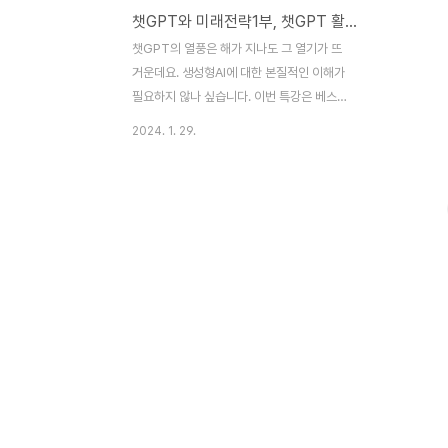
챗GPT와 미래전략1부, 챗GPT 활용범위와 인공지능의 미래
챗GPT의 열풍은 해가 지나도 그 열기가 뜨
거운데요. 생성형AI에 대한 본질적인 이해가
필요하지 않나 싶습니다. 이번 특강은 베스트
셀러 《챗GPT 질문이 돈이 되는 세상》의 저
2024. 1. 29.
자 전상훈 박사님이 직진협에서 온라인으로
진행해주신 특강입니다. 영상을 시청하시고
영상 내에 댓글로 이메일주소 남겨주시면 강
의자료를 일괄적으로 보내드리도록 하겠습니
다. 후속편은 차례대로 공유토록 하겠습니다.
오늘은 1부, 챗GPT의 이해와 인공지능 미래
입니다. 유튜브로 보기:
https://youtu.be/gUjfj4kLKqQ 내용: 대
규모 언어 모델(LLM, Large Language
Model) GPT ‘Generative Pre-trained
Transformer’ 챗GPT 버전 요약 챗GPT
의 한계 챗GPT에게 도서 ‘챗GP..