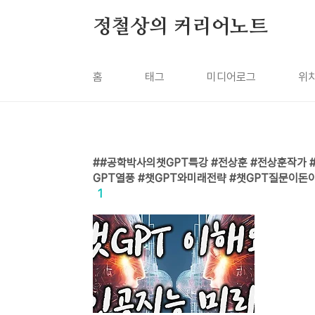
본문 바로가기
정철상의 커리어노트
홈
태그
미디어로그
위
#공학박사의챗GPT특강 #전상훈 #전상훈작가 #전
GPT열풍 #챗GPT와미래전략 #챗GPT질문이돈
1