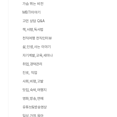
가슴 뛰는 비전
MBTI이야기
고민 상담 Q&A
책,서평,독서법
천직여행 천직인터뷰
삶,인생,사는 이야기
자기계발,교육,세미나
취업,경력관리
진로, 직업
사회,비평,고발
맛집,숙박,여행지
영화,방송,연예
유튜브&방송영상
일상,가정,육아