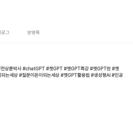
치로그
방명록
상훈박사 #chatGPT #챗GPT #챗GPT특강 #챗GPT란 #챗
이되는세상 #질문이돈이되는세상 #챗GPT활용법 #생성형AI #인공