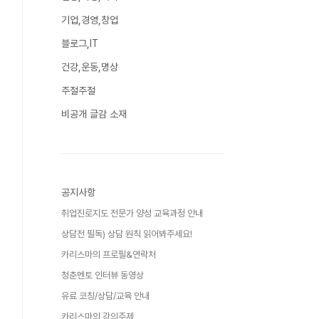
기업,경영,창업
블로그,IT
건강,운동,명상
주절주절
비공개 글감 소재
공지사항
취업진로지도 전문가 양성 교육과정 안내
상담전 필독) 상담 원칙 읽어봐주세요!
카리스마의 프로필&연락처
청춘멘토 인터뷰 동영상
유료 코칭/상담/교육 안내
카리스마의 강의주제