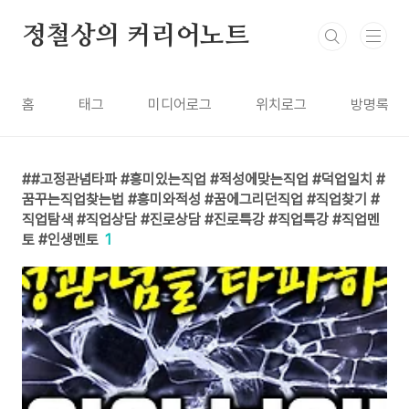
본문 바로가기
정철상의 커리어노트
홈
태그
미디어로그
위치로그
방명록
#고정관념타파 #흥미있는직업 #적성에맞는직업 #덕업일치 #
꿈꾸는직업찾는법 #흥미와적성 #꿈에그리던직업 #직업찾기 #
직업탐색 #직업상담 #진로상담 #진로특강 #직업특강 #직업멘
토 #인생멘토
1