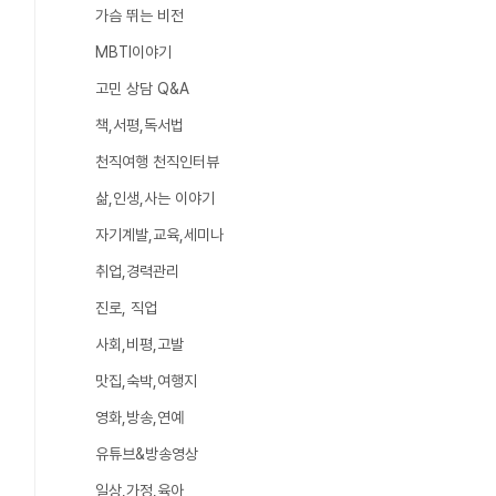
가슴 뛰는 비전
MBTI이야기
고민 상담 Q&A
책,서평,독서법
천직여행 천직인터뷰
삶,인생,사는 이야기
자기계발,교육,세미나
취업,경력관리
진로, 직업
사회,비평,고발
맛집,숙박,여행지
영화,방송,연예
유튜브&방송영상
일상,가정,육아