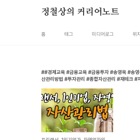
본문 바로가기
정철상의 커리어노트
홈
태그
미디어로그
위
#경제교육 #금융교육 #금융투자 #송영욱 #송
산관리방법 #투자관리 #종합자산관리 #재테크 #
프리랜서, 1인기업가, 자영업자의 자산관리방법(학생때부터 경제교육 필요)