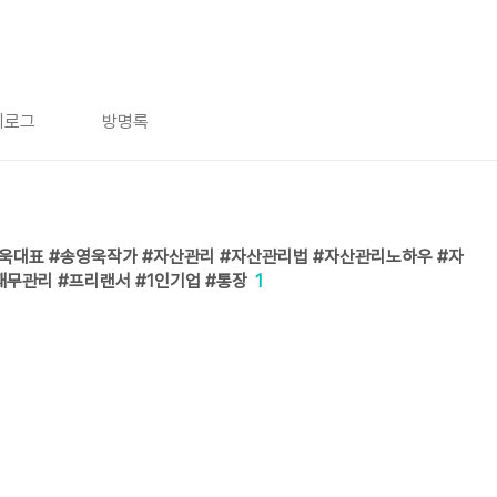
치로그
방명록
영욱대표 #송영욱작가 #자산관리 #자산관리법 #자산관리노하우 #자
재무관리 #프리랜서 #1인기업 #통장
1