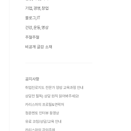
기업,경영,창업
블로그,IT
건강,운동,명상
주절주절
비공개 글감 소재
공지사항
취업진로지도 전문가 양성 교육과정 안내
상담전 필독) 상담 원칙 읽어봐주세요!
카리스마의 프로필&연락처
청춘멘토 인터뷰 동영상
유료 코칭/상담/교육 안내
카리스마의 강의주제