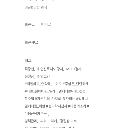
댓글&답방 원칙
최근글
인기글
최근댓글
태그
직장인
취업진로지도 강사
MBTI검사
정철상
취업고민
#까칠하고_연약해_보여도 #중심은_단단하게
#나를_잃어버린_밀레니얼세대를위한_첫심리
학수업 #자신만의_가치를_찾으려는 #밀레니
얼세대를_위한 #심리학지침서 #마음의소리 #
마음근육키우는_
경력관리
피터 드러커
정철상 교수