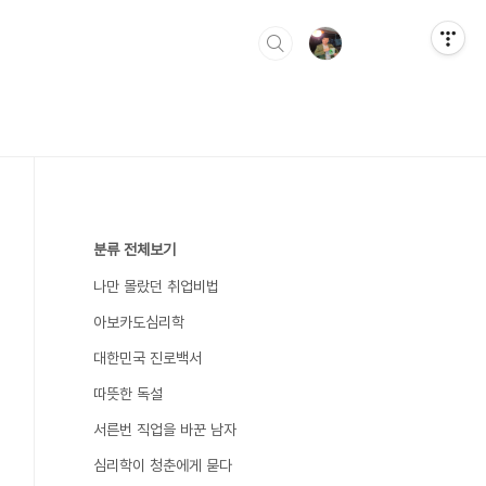
분류 전체보기
나만 몰랐던 취업비법
아보카도심리학
대한민국 진로백서
따뜻한 독설
서른번 직업을 바꾼 남자
심리학이 청춘에게 묻다