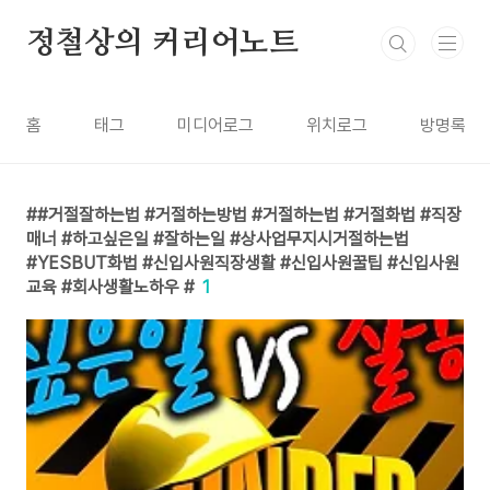
본문 바로가기
정철상의 커리어노트
홈
태그
미디어로그
위치로그
방명록
#거절잘하는법 #거절하는방법 #거절하는법 #거절화법 #직장
매너 #하고싶은일 #잘하는일 #상사업무지시거절하는법
#YESBUT화법 #신입사원직장생활 #신입사원꿀팁 #신입사원
교육 #회사생활노하우 #
1