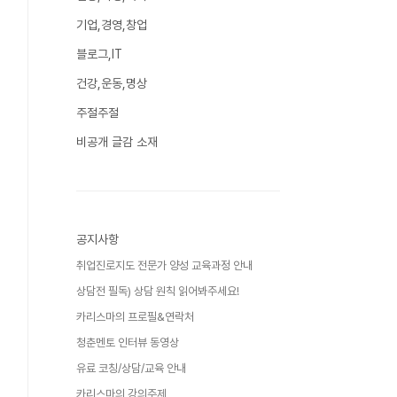
기업,경영,창업
블로그,IT
건강,운동,명상
주절주절
비공개 글감 소재
공지사항
취업진로지도 전문가 양성 교육과정 안내
상담전 필독) 상담 원칙 읽어봐주세요!
카리스마의 프로필&연락처
청춘멘토 인터뷰 동영상
유료 코칭/상담/교육 안내
카리스마의 강의주제