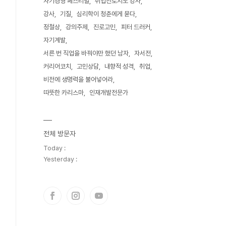
자기경영 페스티벌
취업진로지도 강사
강사
기질
심리학이 청춘에게 묻다
정철상
강의주제
진로고민
피터 드러커
자기계발
서른 번 직업을 바꿔야만 했던 남자
자서전
커리어코치
고민상담
내향적 성격
취업
비전에 생명력을 불어넣어라
따뜻한 카리스마
인재개발전문가
전체 방문자
Today :
Yesterday :