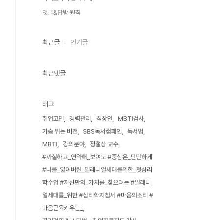
댓글&답방 원칙
최근글
인기글
최근댓글
태그
취업고민
경력관리
직장인
MBTI검사
가슴 뛰는 비전
SBS독서캠페인
독서법
MBTI
강의분야
정철상 교수
#까칠하고_연약해_보여도 #중심은_단단하게
#나를_잃어버린_밀레니얼세대를위한_첫심리
학수업 #자신만의_가치를_찾으려는 #밀레니
얼세대를_위한 #심리학지침서 #마음의소리 #
마음근육키우는_