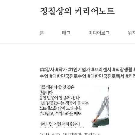
본문 바로가기
정철상의 커리어노트
홈
태그
미디어로그
위
#강사 #작가 #1인기업가 #프리랜서 #직장생활
수업 #대한민국진로수업 #대한민국진로백서 #커리
‘강사, 작가, 1인기업가, 프리랜서 생활’의 장점과 단점