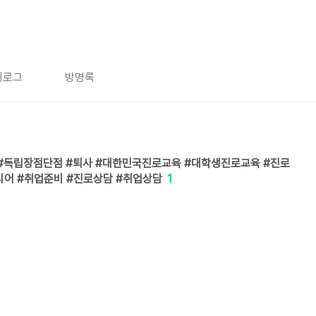
치로그
방명록
 #독립장점단점 #퇴사 #대한민국진로교육 #대학생진로교육 #진로
어 #취업준비 #진로상담 #취업상담
1