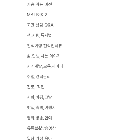
가슴 뛰는 비전
MBTI이야기
고민 상담 Q&A
책,서평,독서법
천직여행 천직인터뷰
삶,인생,사는 이야기
자기계발,교육,세미나
취업,경력관리
진로, 직업
사회,비평,고발
맛집,숙박,여행지
영화,방송,연예
유튜브&방송영상
일상,가정,육아