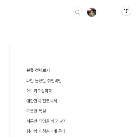
분류 전체보기
나만 몰랐던 취업비법
아보카도심리학
대한민국 진로백서
따뜻한 독설
서른번 직업을 바꾼 남자
심리학이 청춘에게 묻다