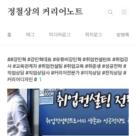
본문 바로가기
정철상의 커리어노트
홈
태그
미디어로그
위치로그
방명록
#강민혁 #강민혁대표 #유튜버강민혁 #취업컨설턴트 #취업강
사 #교육관계자 #취업컨설팅 #취업교육 #취준생 #성공전략 #
직업상담 #직업상담사 #커리어전문가 #이직상담 #전직상담 #
커리어디자인 #
1