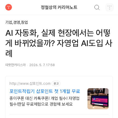
검색하기
정철상의 커리어노트
티스토리
기업,경영,창업
AI 자동화, 실제 현장에서는 어떻
게 바뀌었을까? 자영업 AI도입 사
례
따뜻한카리스마
2026. 5. 7. 17:58
http://www.샵포인트.com
광고
포인트적립기 샵포인트 첫 1개월 무료
종이쿠폰 대신 카톡쿠폰! 개업 필수! 자영업
필수!한달 무료체험으로 경험해 보세요