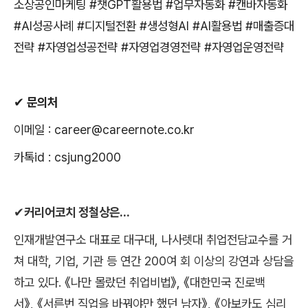
소상공인마케팅
#
챗
GPT
활용법
#
업무자동화
#
캔바자동화
#AI
성공사례
#
디지털전환
#
생성형
AI #AI
활용법
#
매출증대
전략
#
자영업성공전략
#
자영업경영전략
#
자영업운영전략
✔
문의처
이메일
: career@careernote.co.kr
카톡
id : csjung2000
✔
커리어코치 정철상은
...
인재개발연구소 대표로 대구대
,
나사렛대 취업전담교수를 거
쳐 대학
,
기업
,
기관 등 연간
200
여 회 이상의 강연과 상담을
하고 있다
.
《
나만 몰랐던 취업비법
》
,
《
대한민국 진로백
서
》
,
《
서른번 직업을 바꿔야만 했던 남자
》
,
《
아보카도 심리