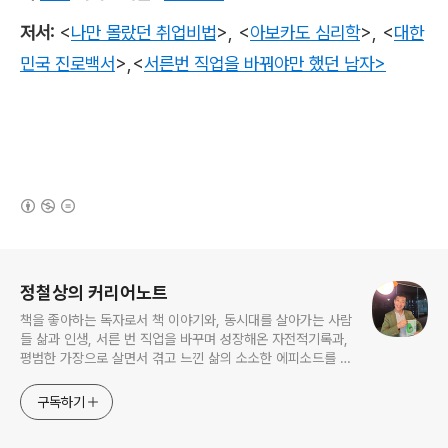
저서
:
<
나만 몰랐던 취업비법
>,
<
아보카도 심리학
>,
<
대한
민국 진로백서
>
,
<
서른번 직업을 바꿔야만 했던 남자>
(새창열림)
로그 정보
정철상의 커리어노트
책을 좋아하는 독자로서 책 이야기와, 동시대를 살아가는 사람
들 삶과 인생, 서른 번 직업을 바꾸며 성장해온 자전적기록과,
평범한 가장으로 살면서 겪고 느낀 삶의 소소한 에피소드를 전
한다. 젊은이들의 고민해결사로 따뜻한 세상 만드는데 일조하
고픈 커리어코치, 유튜브: 정교수의 인생수업
구독하기