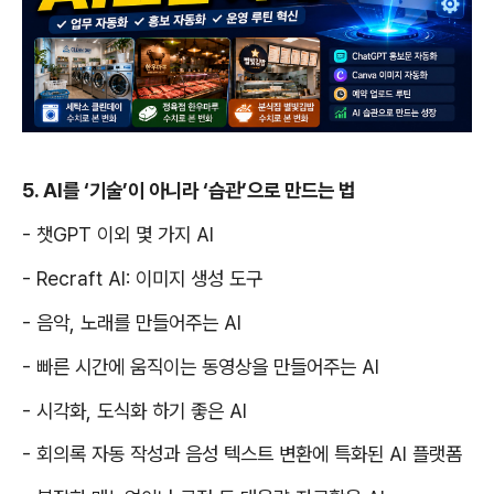
5. AI
를
‘
기술
’
이 아니라
‘
습관
’
으로 만드는 법
-
챗
GPT
이외 몇 가지
AI
- Recraft AI:
이미지 생성 도구
-
음악
,
노래를 만들어주는
AI
-
빠른 시간에 움직이는 동영상을 만들어주는
AI
-
시각화
,
도식화 하기 좋은
AI
-
회의록 자동 작성과 음성 텍스트 변환에 특화된
AI
플랫폼