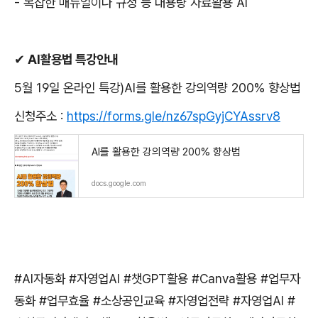
-
복잡한 매뉴얼이나 규정 등 대용량 자료활용
AI
✔
AI
활용법 특강안내
5
월
19
일 온라인 특강
)AI
를 활용한 강의역량
200%
향상법
신청주소
:
https://forms.gle/nz67spGyjCYAssrv8
AI를 활용한 강의역량 200% 향상법
docs.google.com
#AI
자동화
#
자영업
AI #
챗
GPT
활용
#Canva
활용
#
업무자
동화
#
업무효율
#
소상공인교육
#
자영업전략
#
자영업
AI #