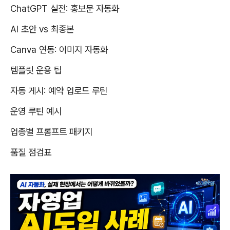
ChatGPT
실전
:
홍보문 자동화
AI
초안
vs
최종본
Canva
연동
:
이미지 자동화
템플릿 운용 팁
자동 게시
:
예약 업로드 루틴
운영 루틴 예시
업종별 프롬프트 패키지
품질 점검표