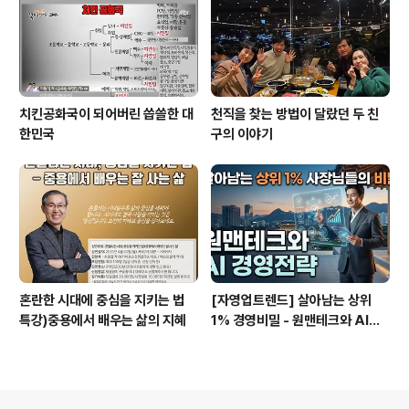
치킨공화국이 되어버린 씁쓸한 대
천직을 찾는 방법이 달랐던 두 친
한민국
구의 이야기
혼란한 시대에 중심을 지키는 법
[자영업트렌드] 살아남는 상위
특강)중용에서 배우는 삶의 지혜
1% 경영비밀 - 원맨테크와 AI경
영전략