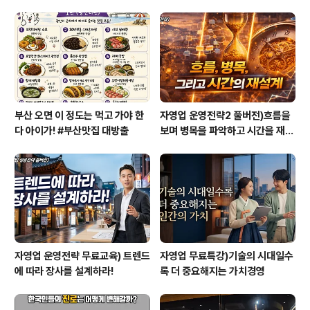
ps://youtu.be/riyS8pmh_gM 주요내용:1부_자영업 트
렌드와 원맨테크시대의 경영전략 1. 2026년 자영업 트렌
드 - 극심한 구조적 위기와 전환의 해 - 2026년을 이끄는
자영업 10대 키워드 - 가성비 전략의 양면성 - 가성비 ..
부산 오면 이 정도는 먹고 가야 한
자영업 운영전략2 풀버전)흐름을
다 아이가! #부산맛집 대방출
보며 병목을 파악하고 시간을 재설
계하라
자영업 운영전략 무료교육) 트렌드
자영업 무료특강)기술의 시대일수
에 따라 장사를 설계하라!
록 더 중요해지는 가치경영