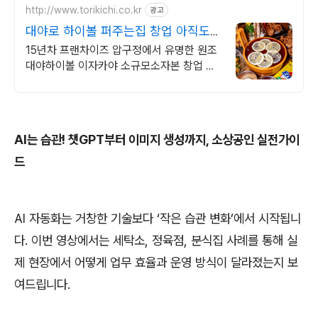
http://www.torikichi.co.kr
광고
대야로 하이볼 퍼주는집 창업 아직도
창업 망설이시나요?
15년차 프랜차이즈 압구정에서 유명한 원조
대야하이볼 이자카야 소규모소자본 창업 업
력 5년차 일본식 야키토리 이자카야, 토리키
치 창업하세요
AI
는 습관
!
챗
GPT
부터 이미지 생성까지
,
소상공인 실전가이
드
AI
자동화는 거창한 기술보다
‘
작은 습관 변화
’
에서 시작됩니
다
.
이번 영상에서는 세탁소
,
정육점
,
분식집 사례를 통해 실
제 현장에서 어떻게 업무 효율과 운영 방식이 달라졌는지 보
여드립니다
.