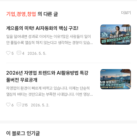
더보기
기업,경영,창업
의 다른 글
게으름의 미학! AI자동화의 핵심 구조!
글 내용
일을 덜어내면 성과로 이어지는 이유?많은 사람들이 일이
안 풀릴수록 열심히 하지 않는다고 생각하는 경향이 있습
니다. 특히 부지런한 사람일수록 더더욱 그렇지요. 그렇지
5
4
2026. 5. 5.
만 오히려 일을 줄이면 성과도 늘어나는 아이러니 믿기십
니까?! 자영업 현장에서 바로 적용할 수 있는 ‘AI 자동화’의
핵심을 정리해봤습니다. 반복 업무를 줄이는 구조, 자동화
2026년 자영업 트렌드와 AI활용방법 특강
3단계 접근, 그리고 실제 사례까지 실용 중심으로 담았습
니다. 영상을 보시면, 내 일에 어떻게 적용할지 더 또렷하게
풀버전 무료공개
글 내용
보이실 겁니다. 유튜브로 보기: https://youtu.be/__Edg
자영업의 환경이 빠르게 바뀌고 있습니다. 이제는 단순히
0cpLmA 주요내용:1. 일을 덜어내면 성과로 이어지는 이
열심히 버티는 것만으로는 부족한 시대입니다. 이번 영상
유 - 일 덜 하는 법을 모르면, 결국 일만 늘어나… - 게으름
에서는 2026년 자영업 트렌드부터 원맨테크 시대의 경영
의 미학 - 현장의 목소리: 분식집 사장님 이야기 - 반복되
6
215
2026. 5. 2.
전략, 실제 자영업자의 AI 도입 사례, 챗GPT와 Canva를
는..
활용한 생활형 AI 실습까지 한 흐름으로 정리했습니다. 아
래 내용은 영상의 핵심 구조를 보고서 형식으로 정리한 안
내입니다. 영상을 보시기 전 전체 흐름을 먼저 살펴보시면
훨씬 더 쉽게 이해하실 수 있을 겁니다. 유튜브로 보기: htt
이 블로그 인기글