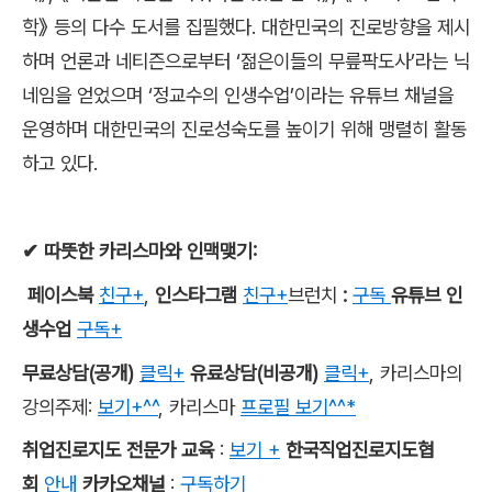
학
》
등의 다수 도서를 집필했다
.
대한민국의 진로방향을 제시
하며 언론과 네티즌으로부터
‘
젊은이들의 무릎팍도사
’
라는 닉
네임을 얻었으며
‘
정교수의 인생수업
’
이라는 유튜브 채널을
운영하며 대한민국의 진로성숙도를 높이기 위해 맹렬히 활동
하고 있다
.
✔
따뜻한 카리스마와 인맥맺기
:
페이스북
친구+
,
인스타그램
친구+
브런치
:
구독
유튜브 인
생수업
구독+
무료상담
(
공개
)
클릭+
유료상담
(
비공개
)
클릭+
,
카리스마의
강의주제
:
보기+^^
,
카리스마
프로필 보기^^*
취업진로지도 전문가 교육
:
보기 +
한국직업진로지도협
회
안내
카카오채널
:
구독하기