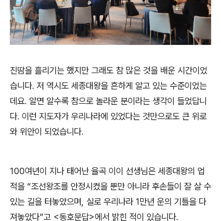
진땀을 흘리기는 했지만 그래도 참 많은 것을 배운 시간이었
습니다
.
저 역시도 세종대왕을 흔하게 알고 있는 수준이었는
데요
.
알면 알수록 참으로 놀라운 분이라는 생각이 들었답니
다
.
이런 지도자가 우리나라에 있었다는 것만으로도 큰 위로
와 위안이 되었습니다
.
100
여년이 지나 태어난 율곡 이이 선생님은 세종대왕의 업
적을
“
조선왕조를 안정시켰을 뿐만 아니라 후손들이 잘 살 수
있는 길을 터놓았으며
,
실로 우리나라
1
만년 운의 기틀을 다
져놓았다
”
고
<
동호문답
>
에서 밝힌 적이 있습니다
.