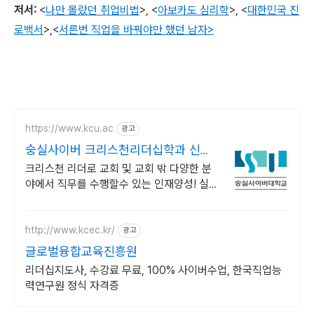
저서
:
<
나만 몰랐던 취업비법
>,
<
아보카도 심리학
>,
<
대한민국 진
로백서
>
,
<
서른번 직업을 바꿔야만 했던 남자>
https://www.kcu.ac
광고
숭실사이버 크리스천리더십학과 신편
입생 모집 중!
크리스천 리더로 교회 및 교회 밖 다양한 분
야에서 직무를 수행할수 있는 인재양성! 실력
으로 승부하자, 숭실력자! 한국최초 사이버대
학교! 100% 온라인강의!
http://www.kcec.kr/
광고
글로벌융합교육진흥원
리더십지도사, 수강료 무료, 100% 사이버수업, 한국직업능
력연구원 정식 자격증