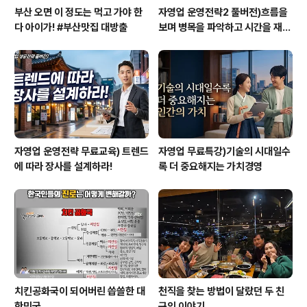
부산 오면 이 정도는 먹고 가야 한
자영업 운영전략2 풀버전)흐름을
다 아이가! #부산맛집 대방출
보며 병목을 파악하고 시간을 재설
계하라
자영업 운영전략 무료교육) 트렌드
자영업 무료특강)기술의 시대일수
에 따라 장사를 설계하라!
록 더 중요해지는 가치경영
치킨공화국이 되어버린 씁쓸한 대
천직을 찾는 방법이 달랐던 두 친
한민국
구의 이야기