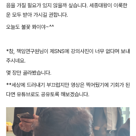
음을 가질 필요가 있지 않을까 싶습니다
.
세종대왕이 이룩한
운 모두 받아 가시길 권합니다
.
오늘도 불꽃 퐈이야
~^^
*
참
,
책임연구원님이 제
SNS
에 강의사진이 너무 없다며 보내
주시네요
.
몇 장만 골라봤습니다
.
**
세상에 드러내기 부끄럽지만 영상은 찍어뒀기에 기회가 된
다면 유튜브로도 공유토록 해보겠습니다
.