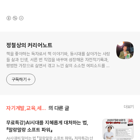
(새창열림)
로그 정보
정철상의 커리어노트
책을 좋아하는 독자로서 책 이야기와, 동시대를 살아가는 사람
들 삶과 인생, 서른 번 직업을 바꾸며 성장해온 자전적기록과,
평범한 가장으로 살면서 겪고 느낀 삶의 소소한 에피소드를 전
한다. 젊은이들의 고민해결사로 따뜻한 세상 만드는데 일조하
고픈 커리어코치, 유튜브: 정교수의 인생수업
구독하기
더보기
자기계발,교육,세미나
의 다른 글
무료특강)AI시대를 지혜롭게 대처하는 법,
『말랑말랑 소프트 파워』
글 내용
AI시대에 맞서는 법 『말랑말랑 소프트 파워』 저자특강(선