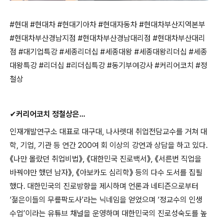
#
현대
#
현대차
#
현대기아차
#
현대자동차
#
현대차부산지역본부
#
현대차부산경남지점
#
현대차부산경남대리점
#
현대차부산대리
점
#
대기업특강
#
세종리더십
#
세종대왕
#
세종대왕리더십
#
세종
대왕특강
#
리더십
#
리더십특강
#
동기부여강사
#
커리어코치
#
정
철상
✔
커리어코치 정철상은
...
인재개발연구소 대표로 대구대
,
나사렛대 취업전담교수를 거쳐 대
학
,
기업
,
기관 등 연간
200
여 회 이상의 강연과 상담을 하고 있다
.
《
나만 몰랐던 취업비법
》
,
《
대한민국 진로백서
》
,
《
서른번 직업을
바꿔야만 했던 남자
》
,
《
아보카도 심리학
》
등의 다수 도서를 집필
했다
.
대한민국의 진로방향을 제시하며 언론과 네티즌으로부터
‘
젊은이들의 무릎팍도사
’
라는 닉네임을 얻었으며
‘
정교수의 인생
수업
’
이라는 유튜브 채널을 운영하며 대한민국의 진로성숙도를 높