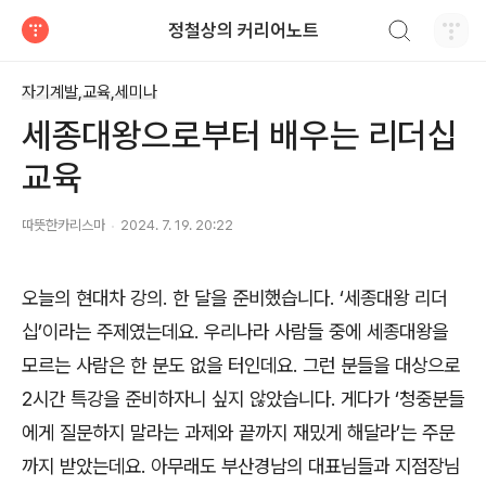
검색하기
정철상의 커리어노트
티스토리
자기계발,교육,세미나
세종대왕으로부터 배우는 리더십
교육
따뜻한카리스마
2024. 7. 19. 20:22
오늘의 현대차 강의
.
한 달을 준비했습니다
. ‘
세종대왕 리더
십
’
이라는 주제였는데요
.
우리나라 사람들 중에 세종대왕을
모르는 사람은 한 분도 없을 터인데요
.
그런 분들을 대상으로
2
시간 특강을 준비하자니 싶지 않았습니다
.
게다가
‘
청중분들
에게 질문하지 말라는 과제와 끝까지 재밌게 해달라
’
는 주문
까지 받았는데요
.
아무래도 부산경남의 대표님들과 지점장님