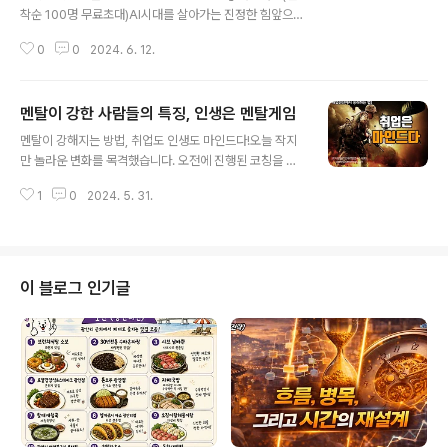
착순 100명 무료초대)AI시대를 살아가는 진정한 힘앞으로
미래가 어떻게 바뀌어 나갈지 모르겠지만 분명한 것은 AI
0
0
2024. 6. 12.
와 하이테크 기술이 보다 더 깊숙하게 우리 삶 속으로 스며
들 것 같습니다. 그로인해 무엇을 어떻게 대처해야 할지 몰
라 어려움을 겪는 사람들이 많습니다. 이렇게 복잡하게 변
멘탈이 강한 사람들의 특징, 인생은 멘탈게임
화해 나가는 AI시대를 지혜롭게 살아가는 방법은 무엇일까
글 내용
요? 의미공학연구소의 유재천 대표님을 통해서 그 길을 찾
멘탈이 강해지는 방법, 취업도 인생도 마인드다!오늘 작지
아보려고 하는데요. 신간도서 《말랑말랑 소프트파워》에 A
만 놀라운 변화를 목격했습니다. 오전에 진행된 코칭을 통
I와 하이테크 시대에 필요한 진정한 힘에 대한 이야기를 다
해서였는데요. 배려심은 있지만 코칭 받는 것에 그다지 큰
뤄주셨네요. 공학도 출신으로 인간성의 중요성에 대한 이
1
0
2024. 5. 31.
흥미도 없고 사실 사례관리도 직장생활도 학습도 인생도
야기를 다뤘다는 것이 참으로 절묘합니다. 무엇보다 그야
딱히 큰 흥미를 보이지 않던 상담사분이었습니다. 그렇지
말로 따뜻하고 부드럽고 섬세하며 말랑말..
만 직장일과 더불어 개인사에 대해서도 솔직하게 서로 이
야기를 주고받는 과정에서 미묘한 변화의 흐름을 감지했습
니다. 차마 타인에게 털어놓기 어려운 가족사를 솔직하게
이 블로그 인기글
취업진로지도전문가 수료식 강연으로 들려줬던 한 분의 이
야기를 진심을 다해 전해드렸는데요. 그랬더니 누구에게도
말하지 않았던 가족비사를 짧게 털어놓으시는데요. 거기에
깊은 공감을 표해드렸답니다. 우리는 그렇게 모두 말못할
상처 때문에 세상을 무감각하게 무기대로 살아가는 경우..