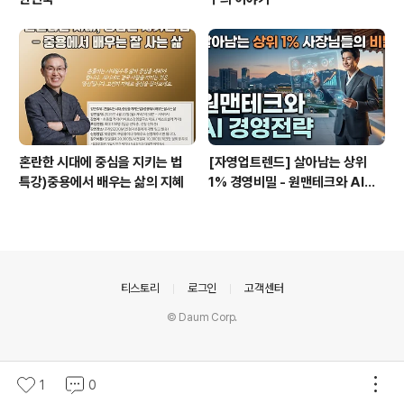
혼란한 시대에 중심을 지키는 법
[자영업트렌드] 살아남는 상위
특강)중용에서 배우는 삶의 지혜
1% 경영비밀 - 원맨테크와 AI경
영전략
의안내
티스토리
로그인
고객센터
© Daum Corp.
1
0