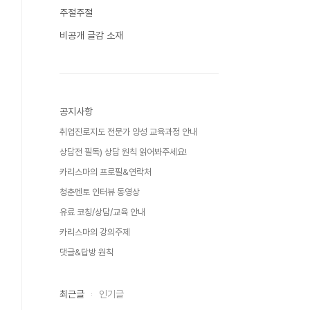
주절주절
비공개 글감 소재
공지사항
취업진로지도 전문가 양성 교육과정 안내
상담전 필독) 상담 원칙 읽어봐주세요!
카리스마의 프로필&연락처
청춘멘토 인터뷰 동영상
유료 코칭/상담/교육 안내
카리스마의 강의주제
댓글&답방 원칙
최근글
인기글