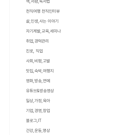
책,서평,독서법
천직여행 천직인터뷰
삶,인생,사는 이야기
자기계발,교육,세미나
취업,경력관리
진로, 직업
사회,비평,고발
맛집,숙박,여행지
영화,방송,연예
유튜브&방송영상
일상,가정,육아
기업,경영,창업
블로그,IT
건강,운동,명상