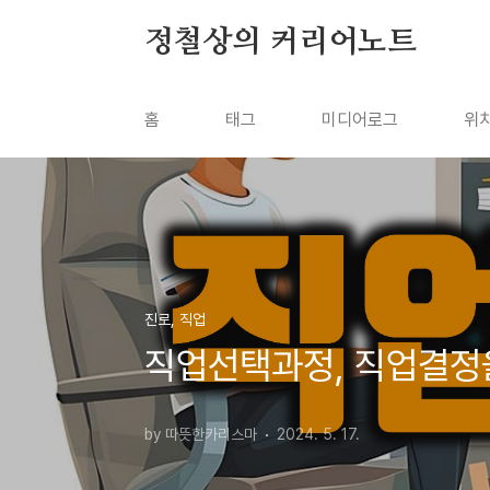
본문 바로가기
정철상의 커리어노트
홈
태그
미디어로그
위
진로, 직업
직업선택과정, 직업결정
by 따뜻한카리스마
2024. 5. 17.