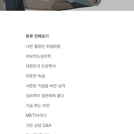
분류 전체보기
나만 몰랐던 취업비법
아보카도심리학
대한민국 진로백서
따뜻한 독설
서른번 직업을 바꾼 남자
심리학이 청춘에게 묻다
가슴 뛰는 비전
MBTI이야기
고민 상담 Q&A