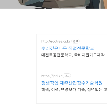
http://rootree.or.kr
광고
뿌리깊은나무 직업전문학교
대전목공전문학교, 국비지원가구제작,
https://jdti.kr
광고
평생직업 제주산업잠수기술학원
학력, 이력, 연령보다 기술, 정년없는