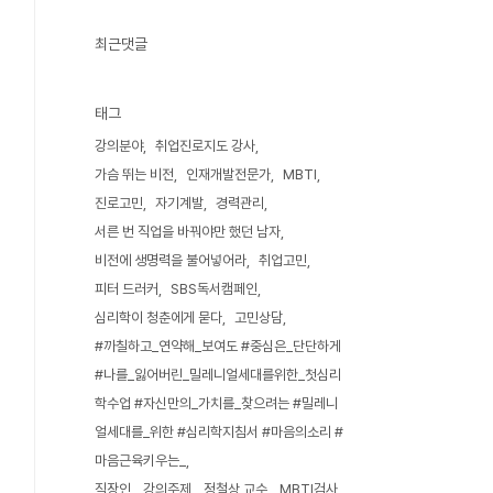
최근댓글
태그
강의분야
취업진로지도 강사
가슴 뛰는 비전
인재개발전문가
MBTI
진로고민
자기계발
경력관리
서른 번 직업을 바꿔야만 했던 남자
비전에 생명력을 불어넣어라
취업고민
피터 드러커
SBS독서캠페인
심리학이 청춘에게 묻다
고민상담
#까칠하고_연약해_보여도 #중심은_단단하게
#나를_잃어버린_밀레니얼세대를위한_첫심리
학수업 #자신만의_가치를_찾으려는 #밀레니
얼세대를_위한 #심리학지침서 #마음의소리 #
마음근육키우는_
직장인
강의주제
정철상 교수
MBTI검사