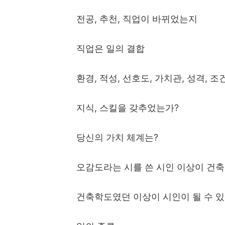
전공
,
추천
,
직업이 바뀌었는지
직업은 일의 결합
환경
,
적성
,
선호도
,
가치관
,
성격
,
조
지식
,
스킬을 갖추었는가
?
당신의 가치 체계는
?
오감도라는 시를 쓴 시인 이상이 건
건축학도였던 이상이 시인이 될 수 