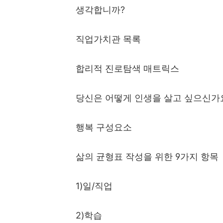
생각합니까
?
직업가치관 목록
합리적 진로탐색 매트릭스
당신은 어떻게 인생을 살고 싶으신가
행복 구성요소
삶의 균형표 작성을 위한
9
가지 항목
1)
일
/
직업
2)
학습