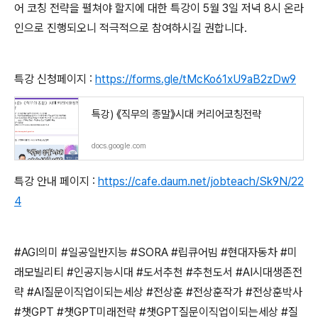
어 코칭 전략을 펼쳐야 할지에 대한 특강이
5
월
3
일 저녁
8
시 온라
인으로 진행되오니 적극적으로 참여하시길 권합니다
.
특강 신청페이지
:
https://forms.gle/tMcKo61xU9aB2zDw9
특강) 《직무의 종말》시대 커리어코칭전략
docs.google.com
특강 안내 페이지
:
https://cafe.daum.net/jobteach/Sk9N/22
4
#AGI
의미
#
일공일반지능
#SORA #
립큐어빔
#
현대자동차
#
미
래모빌리티
#
인공지능시대
#
도서추천
#
추천도서
#AI
시대생존전
략
#AI
질문이직업이되는세상
#
전상훈
#
전상훈작가
#
전상훈박사
#
챗
GPT #
챗
GPT
미래전략
#
챗
GPT
질문이직업이되는세상
#
질