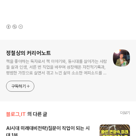
(새창열림)
로그 정보
정철상의 커리어노트
책을 좋아하는 독자로서 책 이야기와, 동시대를 살아가는 사람
들 삶과 인생, 서른 번 직업을 바꾸며 성장해온 자전적기록과,
평범한 가장으로 살면서 겪고 느낀 삶의 소소한 에피소드를 전
한다. 젊은이들의 고민해결사로 따뜻한 세상 만드는데 일조하
고픈 커리어코치, 유튜브: 정교수의 인생수업
구독하기
더보기
블로그,IT
의 다른 글
AI시대 미래대비전략)질문이 직업이 되는 시
대 1부