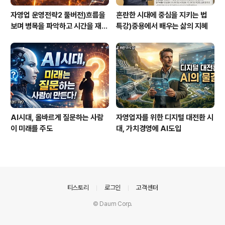
자영업 운영전략2 풀버전)흐름을
혼란한 시대에 중심을 지키는 법
보며 병목을 파악하고 시간을 재설
특강)중용에서 배우는 삶의 지혜
계하라
AI시대, 올바르게 질문하는 사람
자영업자를 위한 디지털 대전환 시
이 미래를 주도
대, 가치경영에 AI도입
의안내
티스토리
로그인
고객센터
© Daum Corp.