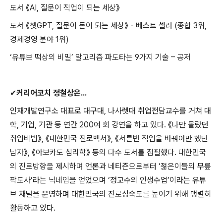
도서
《
AI,
질문이 직업이 되는 세상
》
도서
《
챗
GPT,
질문이 돈이 되는 세상
》
-
베스트 셀러
(
종합
3
위
,
경제경영 분야
1
위
)
‘
유튜브 떡상의 비밀
’
알고리즘 파도타는
9
가지 기술
–
공저
✔
커리어코치 정철상은
...
인재개발연구소 대표로 대구대
,
나사렛대 취업전담교수를 거쳐 대
학
,
기업
,
기관 등 연간
200
여 회 강연을 하고 있다
.
《나만 몰랐던
취업비법》,
《
대한민국 진로백서
》
,
《
서른번 직업을 바꿔야만 했던
남자
》
,
《
아보카도 심리학
》
등의 다수 도서를 집필했다
.
대한민국
의 진로방향을 제시하며 언론과 네티즌으로부터
‘
젊은이들의 무릎
팍도사
’
라는 닉네임을 얻었으며
‘
정교수의 인생수업
’
이라는 유튜
브 채널을 운영하며 대한민국의 진로성숙도를 높이기 위해 맹렬히
활동하고 있다
.