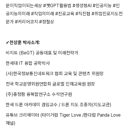
문이직업이되는세상
#
챗
GPT
활용법
#
생성형
AI #
인공지능
#
인
공지능의미래
#
직업의미래
#
진로교육
#
직진협
#
취업진로지도전
문가
#
커리어코치
#
정철상
✔
전상훈 박사소개
:
비지트
(BeGT)
공동대표 및 미래전략가
한세대
IT
융합 공학박사
(
사
)
한국정보통신네트워크 협회 교육 및 콘텐츠 위원장
전국 학교운영위원연합회 글로벌 인재교육원 원장
(
주
)
충청팜 융복합연구소 수석연구원
한세 드론 아카데미 겸임교수
/
드론 지도 조종자
(
지도교관
)
유튜브 크리에이터
(
타이거럽
Tiger Love /
판다럽
Panda Love
채널
)