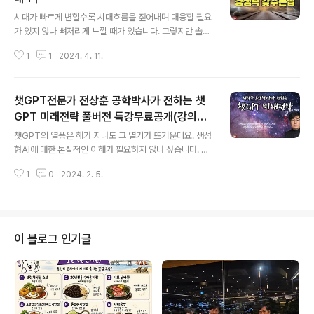
글 내용
시대가 빠르게 변할수록 시대흐름을 짚어내며 대응할 필요
가 있지 않나 뼈저리게 느낄 때가 있습니다. 그렇지만 솔직
히 말해 저 역시도 얼리어댑터가 아닌데다 기계치여서 모
1
1
2024. 4. 11.
든 부분이 느린 면이 있니다. 그런 면에서 위로와 위안을 주
기도 하면서 또 한편으로 경각심을 일깨워준 도서 《AI, 질
문이 직업이 되는 세상》의 저자 전상훈 박사님을 모시고 온
챗GPT전문가 전상훈 공학박사가 전하는 챗
라인으로 특강을 진행해서 그 내용을 공유해봅니다. 오늘
은 1부로 우리가 앞으로 5년, 10년 후 미래를 대비하기 위
GPT 미래전략 풀버전 특강무료공개(강의록
글 내용
해 어떻게 대비해야 할 것인지에 대한 이야기를 전해보고
제공)
챗GPT의 열풍은 해가 지나도 그 열기가 뜨거운데요. 생성
자 합니다. 작가님은 푸바우의 비사를 통해 어떻게 대중에
형AI에 대한 본질적인 이해가 필요하지 않나 싶습니다. 이
게 인기를 얻게 되었고, 유튜브 떡상까지 올라가게 되었는
번 특강은 베스트셀러 《챗GPT 질문이 돈이 되는 세상》의
지 AI알고리즘에 대해 전합니다. 알고리즘을 모르면 개인
1
0
2024. 2. 5.
저자 전상훈 박사님이 직진협에서 온라인으로 진행해주신
브랜딩도 어려운 시대라고 하니 변화흐..
특강 영상으로 풀버전을 공유합니다. 영상을 시청하시고
강의자료를 다운 받고 싶으신 분들은 아래 주소에서 다운
로드 하시면 됩니다. 강의록 다운로드: https://cafe.dau
m.net/jobteach/Sjz8/40 *강의록은 Daum카페에 올
이 블로그 인기글
려뒀습니다. 등업 요청을 해주시면 다운로드 가능하오니
요청해주시길 바랍니다. 활용시 출처만 《전상훈 박사의 챗
GTP 특강》로 밝혀주시면 되겠습니다. 더불어 전상훈 박
사님의 신간도서 《AI, 질문이 직업이 되는 세상》에 발맞춰
온라인 특강을 진..