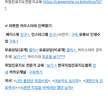
취업진로지도전문가교육
https://careernote.co.kr/notice/161
1
✔
따뜻한 카리스마와 인맥맺기
:
페이스북
친구+
,
인스타그램
친구+
브런치
:
구독
유튜브 인생수
업
구독+
무료상담
(
공개
)
클릭+
유료상담
(
비공개
)
클릭+
,
카리스마의 강의
주제
:
보기+^^
,
카리스마
프로필 보기^^*
취업진로지도 전문가 교육
:
보기 +
한국직업진로지도협회
안
내
카카오채널
:
구독하기
저서
:
<
나만 몰랐던 취업비법
>,
<
아보카도 심리학
>,
<
대한민국 진
로백서
>
,
<
서른번 직업을 바꿔야만 했던 남자>