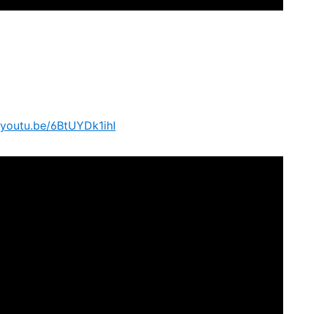
/youtu.be/6BtUYDk1ihI