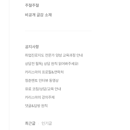
주절주절
비공개 글감 소재
공지사항
취업진로지도 전문가 양성 교육과정 안내
상담전 필독) 상담 원칙 읽어봐주세요!
카리스마의 프로필&연락처
청춘멘토 인터뷰 동영상
유료 코칭/상담/교육 안내
카리스마의 강의주제
댓글&답방 원칙
최근글
인기글