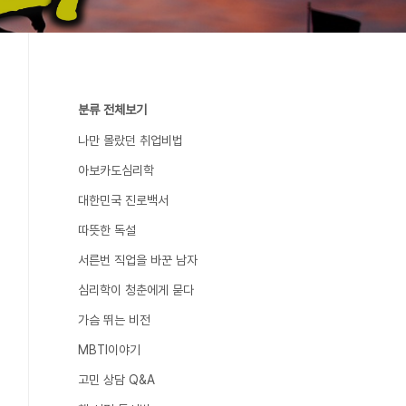
분류 전체보기
나만 몰랐던 취업비법
아보카도심리학
대한민국 진로백서
따뜻한 독설
서른번 직업을 바꾼 남자
심리학이 청춘에게 묻다
가슴 뛰는 비전
MBTI이야기
고민 상담 Q&A