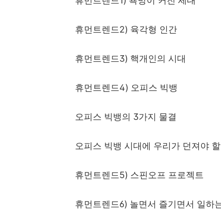
휴먼트렌드
1)
욕망이 커진 세대
휴먼트렌드
2)
육각형 인간
휴먼트렌드
3)
핵개인의 시대
휴먼트렌드
4)
오피스 빅뱅
오피스 빅뱅의
3
가지 물결
오피스 빅뱅 시대에 우리가 던져야 할
휴먼트렌드
5)
스핀오프 프로젝트
휴먼트렌드
6)
놀면서 즐기면서 일하는