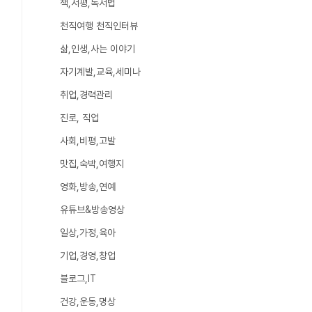
책,서평,독서법
천직여행 천직인터뷰
삶,인생,사는 이야기
자기계발,교육,세미나
취업,경력관리
진로, 직업
사회,비평,고발
맛집,숙박,여행지
영화,방송,연예
유튜브&방송영상
일상,가정,육아
기업,경영,창업
블로그,IT
건강,운동,명상