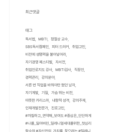
최근댓글
태그
독서법
MBTI
정철상 교수
SBS독서캠페인
피터 드러커
취업고민
비전에 생명력을 불어넣어라
자기경영 페스티벌
자서전
취업진로지도 강사
MBTI검사
직장인
경력관리
강의분야
서른 번 직업을 바꿔야만 했던 남자
자기계발
기질
가슴 뛰는 비전
따뜻한 카리스마
내향적 성격
강의주제
인재개발전문가
진로고민
#까칠하고_연약해_보여도 #중심은_단단하게
#나를_잃어버린_밀레니얼세대를위한_첫심리
학수업 #자신만의_가치를_찾으려는 #밀레니