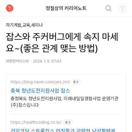
검색하기
정철상의 커리어노트
티스토리
자기계발,교육,세미나
잡스와 주커버그에게 속지 마세
요~(좋은 관계 맺는 방법)
따뜻한카리스마
2024. 1. 5. 07:43
https://blog.naver.com/yes_hrd
광고
충북 청년도전지원사업 잡스
충청북도 청년도전지원사업, 미래내일일경험사업 운영기관
(주)잡스입니다
https://healthcoding.co.kr/
광고
건강코딩 스트롱잡스 런칭특가 강력한 남성활력제