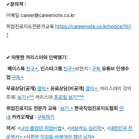
✔
문의처
:
이메일
career@careernote.co.kr
취업진로지도전문가교육
https://careernote.co.kr/notice/161
1
✔
따뜻한 카리스마와 인맥맺기
:
페이스북
친구+
,
인스타그램
친구+
브런치
:
구독
유튜브 인생수
업
구독+
무료상담
(
공개
)
클릭+
유료상담
(
비공개
)
클릭+
,
카리스마의 강의
주제
:
보기+^^
,
카리스마
프로필 보기^^*
취업진로지도 전문가 교육
:
보기 +
한국직업진로지도협회
안
내
카카오채널
:
구독하기
저서
:
<
나만 몰랐던 취업비법
>,
<
아보카도 심리학
>,
<
대한민국 진
로백서
>
,
<
서른번 직업을 바꿔야만 했던 남자
>