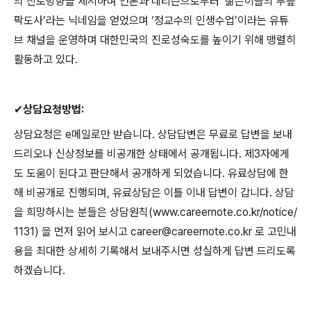
의 진로방향을 제시하며 언론과 네티즌으로부터
‘
젊은이들의 무릎
팍도사
’
라는 닉네임을 얻었으며
‘
정교수의 인생수업
’
이라는 유튜
브 채널을 운영하며 대한민국의 진로성숙도를 높이기 위해 맹렬히
활동하고 있다
.
✔
상담요청방법
:
상담요청은
e
메일로만 받습니다
.
상담답변은 무료로 답변을 보내
드리오나 신상정보를 비공개한 상태에서 공개됩니다
.
제
3
자에게
도 도움이 된다고 판단해서 공개하게 되었습니다
.
유료상담에 한
해 비공개로 진행되며
,
유료상담은 이틀 이내 답변이 갑니다
.
상담
을 희망하시는 분들은 상담원칙
(www.careernote.co.kr/notice/
1131)
을 먼저 읽어 보시고
career@careernote.co.kr
로 고민내
용을 최대한 상세히 기록해서 보내주시면 성실하게 답변 드리도록
하겠습니다
.