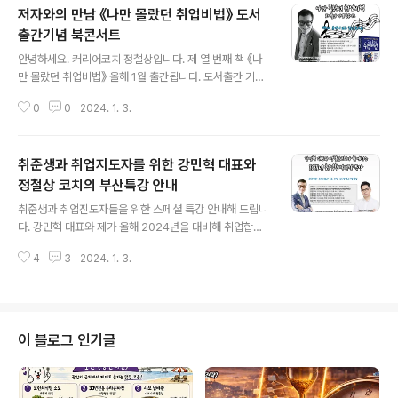
저자와의 만남 《나만 몰랐던 취업비법》 도서
출간기념 북콘서트
글 내용
안녕하세요. 커리어코치 정철상입니다. 제 열 번째 책 《나
만 몰랐던 취업비법》 올해 1월 출간됩니다. 도서출간 기념
으로 공연팀을 초대해 책과 음악이 있는 힐링 북토크 형식
0
0
2024. 1. 3.
으로 진행하고자 합니다. 아래 신청 페이지에서 신청만 하
시면 무료로 참여하실 수 있습니다. ✔신청페이지, http
s://forms.gle/9RsjU5X553iCvPaK7 도서《나만 몰랐
취준생과 취업지도자를 위한 강민혁 대표와
던 취업비법》북콘서트 일정: 2024년 1월 23일(화) 오후
7시 ~ 9시 교육장소: 부산역 유라시아 플랫폼 A동 104호
정철상 코치의 부산특강 안내
글 내용
참가비: 무료 담당자: 정철상 연락처: 010-7570-2022,
취준생과 취업진도자들을 위한 스페셜 특강 안내해 드립니
career@careernote.co.kr docs.google.com ✔
다. 강민혁 대표와 제가 올해 2024년을 대비해 취업합격
안내페이지, https://cafe.daum.net/jobteach/VpU
을 위한 4인 4색 특강을 부산에서 진행합니다. 향후 전국
M/286 대기업, ..
4
3
2024. 1. 3.
적으로 차례대로 개최할 예정입니다. 부산 일정은 2024년
1월 20일(토) 오후 4시부터 6시까지 1호선 초량역 2번 출
구 앞 실버종합물류 3층 교육장에서 진행됩니다. 특강 안
내 페이지 : https://cafe.daum.net/jobteach/Sk9N/
220 특강 신청페이지 : https://forms.gle/R8SQv4Hd
이 블로그 인기글
tK58Hhwd6 (신청항목 내에 질문을 남겨주시면 강사님
이 특강당일 답변 드립니다.) 취준생은 무료이오니 많이 알
려주세요. 신청하실 때, ‘성함, 연락처, 이메일주소, (질문이