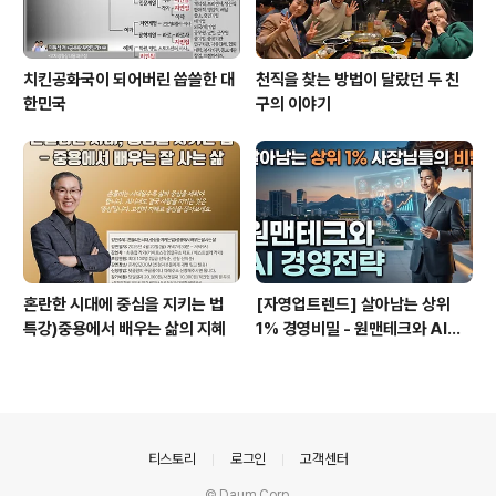
치킨공화국이 되어버린 씁쓸한 대
천직을 찾는 방법이 달랐던 두 친
한민국
구의 이야기
혼란한 시대에 중심을 지키는 법
[자영업트렌드] 살아남는 상위
특강)중용에서 배우는 삶의 지혜
1% 경영비밀 - 원맨테크와 AI경
영전략
의안내
티스토리
로그인
고객센터
© Daum Corp.