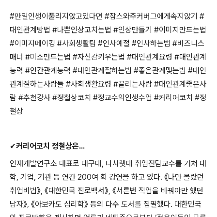
#
만일인생이풀리지않고있다면
#
잡스와주커버그에게속지않기
#
대인관계방법
#
나쁜인상고치는법
#
인상만들기
#
이미지만드는법
#
이미지메이킹
#
사회생활팁
#
인사예절
#
인사하는법
#
비즈니스
매너
#
미소만드는법
#
자신감키우는법
#
대인관계요령
#
대인관계
능력
#
인간관계능력
#
대인관계잘하는법
#
좋은관계맺는법
#
대인
관계잘하는사람들
#
사회생활요령
#
끌리는사람
#
대인관계좋은사
람
#
추천강사
#
정철상코치
#
정교수의인생수업
#
커리어코치
#
정
철상
✔
커리어코치 정철상은
...
인재개발연구소 대표로 대구대
,
나사렛대 취업전담교수를 거쳐 대
학
,
기업
,
기관 등 연간
200
여 회 강연을 하고 있다
.
《나만 몰랐던
취업비법》,
《
대한민국 진로백서
》
,
《
서른번 직업을 바꿔야만 했던
남자
》
,
《
아보카도 심리학
》
등의 다수 도서를 집필했다
.
대한민국