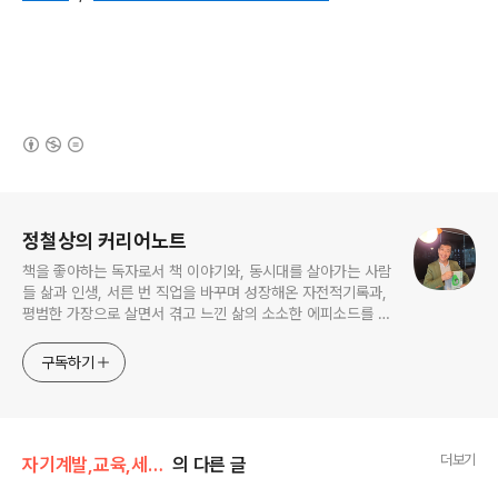
(새창열림)
로그 정보
정철상의 커리어노트
책을 좋아하는 독자로서 책 이야기와, 동시대를 살아가는 사람
들 삶과 인생, 서른 번 직업을 바꾸며 성장해온 자전적기록과,
평범한 가장으로 살면서 겪고 느낀 삶의 소소한 에피소드를 전
한다. 젊은이들의 고민해결사로 따뜻한 세상 만드는데 일조하
고픈 커리어코치, 유튜브: 정교수의 인생수업
구독하기
더보기
자기계발,교육,세미나
의 다른 글