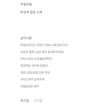
주절주절
비공개 글감 소재
공지사항
취업진로지도 전문가 양성 교육과정 안내
상담전 필독) 상담 원칙 읽어봐주세요!
카리스마의 프로필&연락처
청춘멘토 인터뷰 동영상
유료 코칭/상담/교육 안내
카리스마의 강의주제
댓글&답방 원칙
최근글
인기글