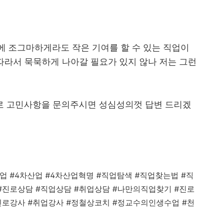
에 조그마하게라도 작은 기여를 할 수 있는 직업이
 따라서 묵묵하게 나아갈 필요가 있지 않나 저는 그런
로 고민사항을 문의주시면 성심성의껏 답변 드리겠
직업
#4
차산업
#4
차산업혁명
#
직업탐색
#
직업찾는법
#
직
#
진로상담
#
직업상담
#
취업상담
#
나만의직업찾기
#
진로
진로강사
#
취업강사
#
정철상코치
#
정교수의인생수업
#
천