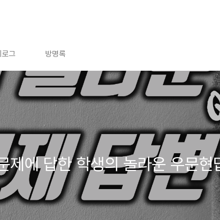
치로그
방명록
문제에 답한 학생의 놀라운 우문현