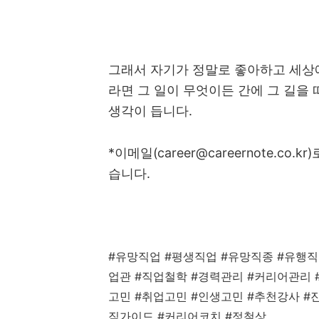
그래서 자기가 정말로 좋아하고 세상
라면 그 일이 무엇이든 간에 그 길을
생각이 듭니다
.
*
이메일
(career@careernote.co.kr)
습니다
.
#
유망직업
#
평생직업
#
유망직종
#
유행
업관
#
직업철학
#
경력관리
#
커리어관리
고민
#
취업고민
#
인생고민
#
추천강사
#
직가이드
#
커리어코치
#
정철상