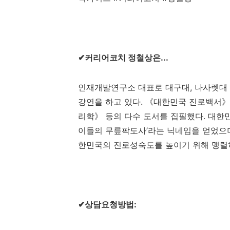
✔
커리어코치 정철상은
...
인재개발연구소 대표로 대구대
,
나사렛대
강연을 하고 있다
.
《
대한민국 진로백서
》
리학
》
등의 다수 도서를 집필했다
.
대한
이들의 무릎팍도사
’
라는 닉네임을 얻었으
한민국의 진로성숙도를 높이기 위해 맹렬
✔
상담요청방법
: