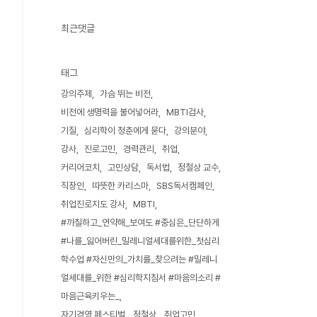
최근댓글
태그
강의주제
가슴 뛰는 비전
비전에 생명력을 불어넣어라
MBTI검사
기질
심리학이 청춘에게 묻다
강의분야
강사
진로고민
경력관리
취업
커리어코치
고민상담
독서법
정철상 교수
직장인
따뜻한 카리스마
SBS독서캠페인
취업진로지도 강사
MBTI
#까칠하고_연약해_보여도 #중심은_단단하게
#나를_잃어버린_밀레니얼세대를위한_첫심리
학수업 #자신만의_가치를_찾으려는 #밀레니
얼세대를_위한 #심리학지침서 #마음의소리 #
마음근육키우는_
자기경영 페스티벌
정철상
취업고민