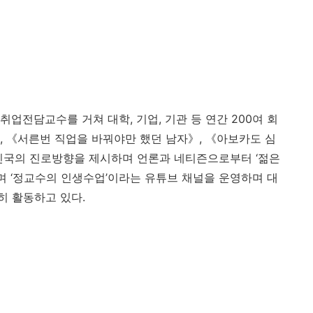
 취업전담교수를 거쳐 대학
,
기업
,
기관 등 연간
200
여 회
,
《
서른번 직업을 바꿔야만 했던 남자
》
,
《
아보카도 심
민국의 진로방향을 제시하며 언론과 네티즌으로부터
‘
젊은
며
‘
정교수의 인생수업
’
이라는 유튜브 채널을 운영하며 대
히 활동하고 있다
.