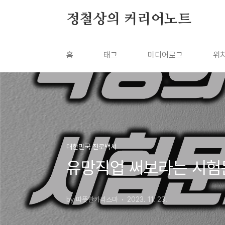
본문 바로가기
정철상의 커리어노트
홈
태그
미디어로그
위
대한민국 진로백서
유망직업 써보라는 시험
by 따뜻한카리스마
2023. 11. 23.