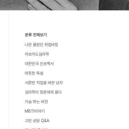
분류 전체보기
나만 몰랐던 취업비법
아보카도심리학
대한민국 진로백서
따뜻한 독설
서른번 직업을 바꾼 남자
심리학이 청춘에게 묻다
가슴 뛰는 비전
MBTI이야기
고민 상담 Q&A