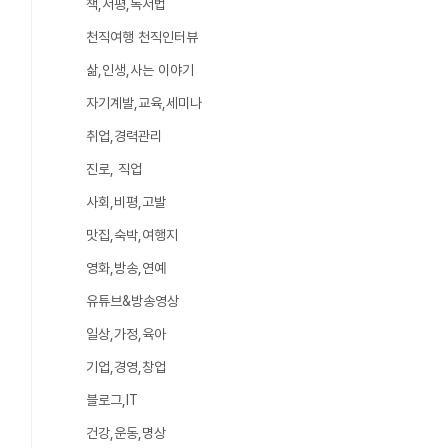
책,서평,독서법
천직여행 천직인터뷰
삶,인생,사는 이야기
자기계발,교육,세미나
취업,경력관리
진로, 직업
사회,비평,고발
맛집,숙박,여행지
영화,방송,연예
유튜브&방송영상
일상,가정,육아
기업,경영,창업
블로그,IT
건강,운동,명상