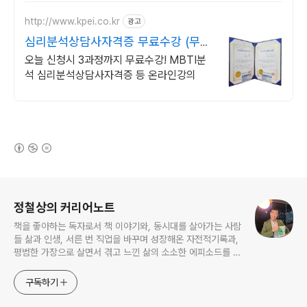
일단 문의부탁드립니다.
http://www.kpei.co.kr
광고
심리분석상담사자격증 무료수강 (무료
수강)MBTI분석법
오늘 신청시 3과정까지 무료수강! MBTI분
석 심리분석상담사자격증 등 온라인강의
(새창열림)
로그 정보
정철상의 커리어노트
책을 좋아하는 독자로서 책 이야기와, 동시대를 살아가는 사람
들 삶과 인생, 서른 번 직업을 바꾸며 성장해온 자전적기록과,
평범한 가장으로 살면서 겪고 느낀 삶의 소소한 에피소드를 전
한다. 젊은이들의 고민해결사로 따뜻한 세상 만드는데 일조하
고픈 커리어코치, 유튜브: 정교수의 인생수업
구독하기