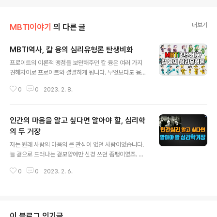
더보기
MBTI이야기
의 다른 글
MBTI역사, 칼 융의 심리유형론 탄생비화
글 내용
프로이트의 이론적 맹점을 보완해주던 칼 융은 여러 가지
견해차이로 프로이트와 결별하게 됩니다. 무엇보다도 융이
꿈꿨던 자신의 꿈 해석에서 견해차이가 발생하게 되는데
0
0
2023. 2. 8.
요. 프로이트의 분석을 도저히 받아들일 수 없었던 융은 프
로이트와 결별을 선언하게 됩니다. 문제는 자기만의 이론
적 근거가 사라져 버리게 된 거죠. 만일 여러분 자신이 평생
인간의 마음을 알고 싶다면 알아야 할, 심리학
토록 믿어왔던 믿음이 한 순간에 붕괴된다고 생각해보세
요. 그 얼마나 충격적일지... 실제로 정신분석학의 초대회장
의 두 거장
글 내용
이자 병원장이자 교수이자 학자였을 정도로 전도유망했던
저는 원래 사람의 마음의 큰 관심이 없던 사람이었습니다.
융은 모든 자리를 다 내려놓습니다. 철저하게 자신을 고립
늘 겉으로 드러나는 겉모양에만 신경 쓰던 좀팽이였죠. 당
하게 만들며 깊은 사색으로 빠져들어 인간심리 연구에 들
연히 그러니 인생을 잘 살아가기 어려웠겠죠. 사람들과의
어갑니다. 결국 융은 오랜 칩거 끝에 자기만의 이론인 심리
0
0
2023. 2. 6.
관계도 겉으로만 빙빙 돌았습니다. 대인관계에서 삐끗거리
유형론을 창안하고 MBTI탄생의 토대를 마련합니다..
니 모든 것들이 어긋나기 시작했습니다. 일도, 삶도, 사랑
도, 마음도, 세상도,,, 그때부터 책을 읽기 시작했습니다. 그
중에서도 심리학책에 유독 관심이 많아 200여권의 책을
보게 되었습니다. 두 권의 책까지 집필할 정도가 되었는데
이 블로그 인기글