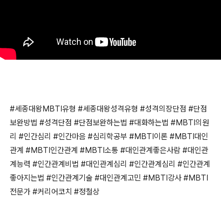
#
세종대왕
MBTI
유형
#
세종대왕성격유형
#
성격의장단점
#
단점
보완방법
#
성격단점
#
단점보완하는법
#
대화하는법
#MBTI
의원
리
#
인간심리
#
인간마음
#
심리학공부
#MBTI
이론
#MBTI
대인
관계
#MBTI
인간관계
#MBTI
소통
#
대인관계좋은사람
#
대인관
계능력
#
인간관계비법
#
대인관계심리
#
인간관계심리
#
인간관계
좋아지는법
#
인간관계기술
#
대인관계고민
#MBTI
강사
#MBTI
전문가
#
커리어코치
#
정철상