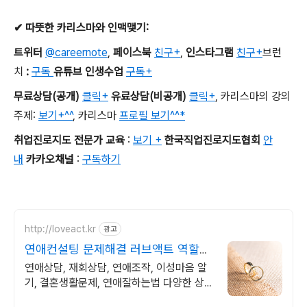
✔
따뜻한 카리스마와 인맥맺기
:
트위터
@careernote
,
페이스북
친구+
,
인스타그램
친구+
브런
치
:
구독
유튜브 인생수업
구독+
무료상담
(
공개
)
클릭+
유료상담
(
비공개
)
클릭+
,
카리스마의 강의
주제
:
보기+^^
,
카리스마
프로필 보기^^*
취업진로지도 전문가 교육
:
보기 +
한국직업진로지도협회
안
내
카카오채널
:
구독하기
http://loveact.kr
광고
연애컨설팅 문제해결 러브액트 역할대
행운영 실전경험 충분
연애상담, 재회상담, 연애조작, 이성마음 알
기, 결혼생활문제, 연애잘하는법 다양한 상황
처리가능업체, 현실적으로 도움이 되는 상담,