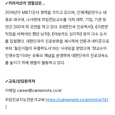
✔
커리어코치 정철상은
...
20
여년의
MBTI
강사 경력을 가지고 있으며
,
인재개발연구소 대
표로 대구대
,
나사렛대 취업전담교수를 거쳐 대학
,
기업
,
기관 등
연간
200
여 회 강연을 하고 있다
.
《
대한민국 진로백서
》
,
《
서른번
직업을 바꿔야만 했던 남자
》
,
《
아보카도 심리학
》
등의 다수 도서
를 집필했다
.
대한민국의 진로방향을 제시하며 언론과 네티즌으로
부터
‘
젊은이들의 무릎팍도사
’
라는 닉네임을 얻었으며
‘
정교수의
인생수업
’
이라는 유튜브 채널을 운영하며 대한민국의 진로성숙도
를 높이기 위해 맹렬히 활동하고 있다
.
✔
교육
/
상담문의처
이메일
career@careernote.co.kr
취업진로지도전문가교육
https://careernote.co.kr/notice/161
1