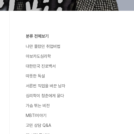
분류 전체보기
나만 몰랐던 취업비법
아보카도심리학
대한민국 진로백서
따뜻한 독설
서른번 직업을 바꾼 남자
심리학이 청춘에게 묻다
가슴 뛰는 비전
MBTI이야기
고민 상담 Q&A