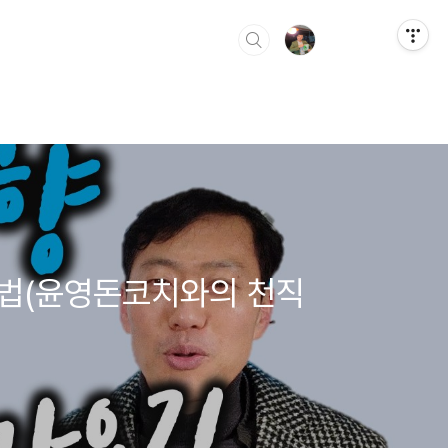
방법(윤영돈코치와의 천직