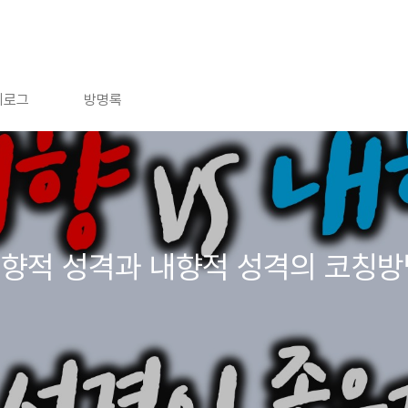
치로그
방명록
외향적 성격과 내향적 성격의 코칭