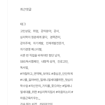
최근댓글
태그
고민상담
취업
강의분야
강사
심리학이 청춘에게 묻다
경력관리
강의주제
자기계발
인재개발전문가
자기경영 페스티벌
서른 번 직업을 바꿔야만 했던 남자
SBS독서캠페인
내향적 성격
진로고민
독서법
#까칠하고_연약해_보여도 #중심은_단단하게
#나를_잃어버린_밀레니얼세대를위한_첫심리
학수업 #자신만의_가치를_찾으려는 #밀레니
얼세대를_위한 #심리학지침서 #마음의소리 #
마음근육키우는_
가슴 뛰는 비전
커리어코치