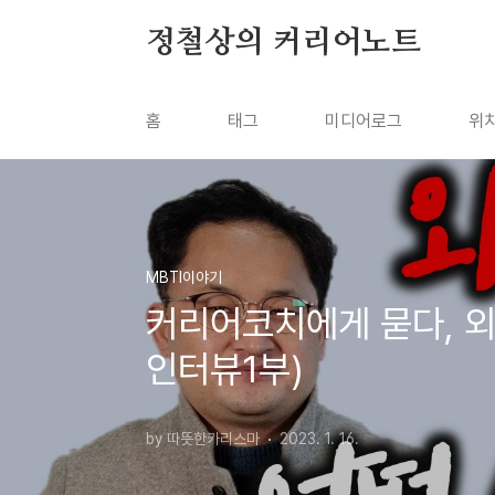
본문 바로가기
정철상의 커리어노트
홈
태그
미디어로그
위
MBTI이야기
커리어코치에게 묻다, 
인터뷰1부)
by 따뜻한카리스마
2023. 1. 16.