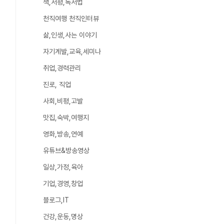
책,서평,독서법
천직여행 천직인터뷰
삶,인생,사는 이야기
자기계발,교육,세미나
취업,경력관리
진로, 직업
사회,비평,고발
맛집,숙박,여행지
영화,방송,연예
유튜브&방송영상
일상,가정,육아
기업,경영,창업
블로그,IT
건강,운동,명상