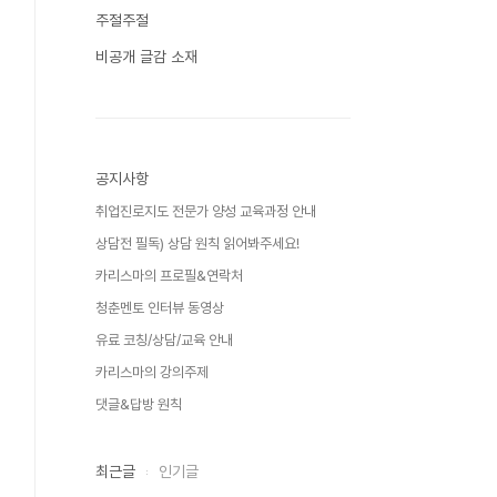
주절주절
비공개 글감 소재
공지사항
취업진로지도 전문가 양성 교육과정 안내
상담전 필독) 상담 원칙 읽어봐주세요!
카리스마의 프로필&연락처
청춘멘토 인터뷰 동영상
유료 코칭/상담/교육 안내
카리스마의 강의주제
댓글&답방 원칙
최근글
인기글