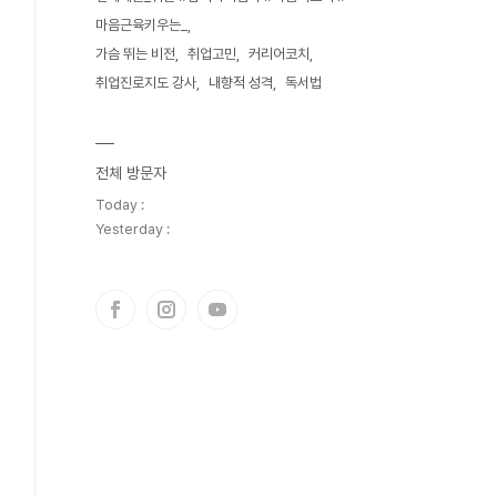
마음근육키우는_
가슴 뛰는 비전
취업고민
커리어코치
취업진로지도 강사
내향적 성격
독서법
전체 방문자
Today :
Yesterday :