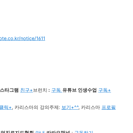
ote.co.kr/notice/1611
스타그램
친구+
브런치
:
구독
유튜브 인생수업
구독+
클릭+
,
카리스마의 강의주제
:
보기+^^
,
카리스마
프로필
직업진로지도협회
안내
카카오채널
:
구독하기