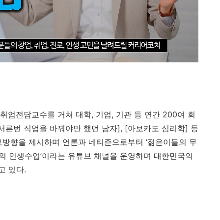
 취업전담교수를 거쳐 대학
,
기업
,
기관 등 연간
200
여 회
서른번 직업을 바꿔야만 했던 남자
], [
아보카도 심리학
]
등
로방향을 제시하며 언론과 네티즌으로부터
‘
젊은이들의 무
의 인생수업
’
이라는 유튜브 채널을 운영하며 대한민국의
고 있다
.