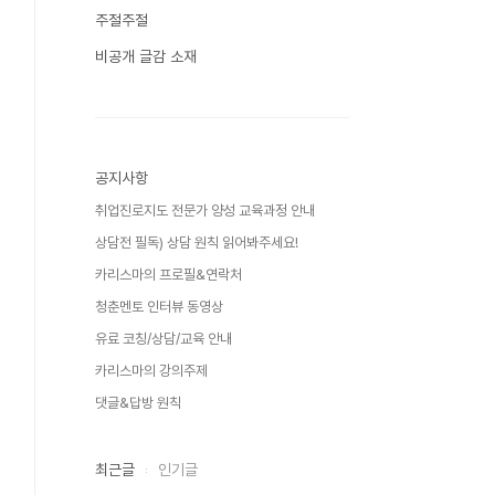
주절주절
비공개 글감 소재
공지사항
취업진로지도 전문가 양성 교육과정 안내
상담전 필독) 상담 원칙 읽어봐주세요!
카리스마의 프로필&연락처
청춘멘토 인터뷰 동영상
유료 코칭/상담/교육 안내
카리스마의 강의주제
댓글&답방 원칙
최근글
인기글