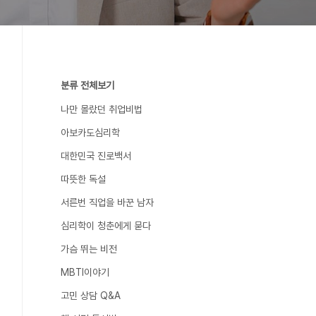
분류 전체보기
나만 몰랐던 취업비법
아보카도심리학
대한민국 진로백서
따뜻한 독설
서른번 직업을 바꾼 남자
심리학이 청춘에게 묻다
가슴 뛰는 비전
MBTI이야기
고민 상담 Q&A