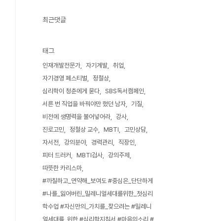
최근댓글
태그
인재개발전문가
자기계발
취업
자기경영 페스티벌
정철상
심리학이 청춘에게 묻다
SBS독서캠페인
서른 번 직업을 바꿔야만 했던 남자
기질
비전에 생명력을 불어넣어라
강사
진로고민
정철상 교수
MBTI
고민상담
자서전
강의분야
경력관리
직장인
피터 드러커
MBTI검사
강의주제
따뜻한 카리스마
#까칠하고_연약해_보여도 #중심은_단단하게
#나를_잃어버린_밀레니얼세대를위한_첫심리
학수업 #자신만의_가치를_찾으려는 #밀레니
얼세대를_위한 #심리학지침서 #마음의소리 #