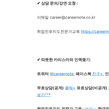
✔
상담
문의
/
강연 요청
:
이메일
career@careernote.co.kr
취업진로지도전문가교육
https://careern
✔
따뜻한 카리스마와 인맥맺기
:
트위터
@careernote
,
페이스북
친구+
,
인
무료상담
(
공개
)
클릭+
유료상담
(
비공개
)
보기^^*
취업진로지도 전문가 교육
:
보기 +
한국