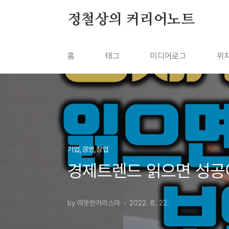
본문 바로가기
정철상의 커리어노트
홈
태그
미디어로그
위
기업,경영,창업
경제트렌드 읽으면 성공
by 따뜻한카리스마
2022. 8. 22.