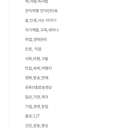
책,서평,독서법
천직여행 천직인터뷰
삶,인생,사는 이야기
자기계발,교육,세미나
취업,경력관리
진로, 직업
사회,비평,고발
맛집,숙박,여행지
영화,방송,연예
유튜브&방송영상
일상,가정,육아
기업,경영,창업
블로그,IT
건강,운동,명상