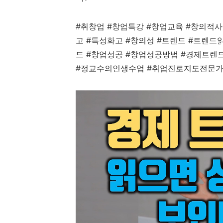
#
취창업
#
창업특강
#
창업교육
#
창의적
고
#
특성화고
#
창의성
#
트렌드
#
트렌드
드
#
창업성공
#
창업성공방법
#
경제트렌
#
정교수의인생수업
#
취업진로지도전문