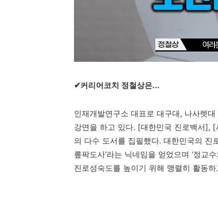
✔커리어코치
정철상은
...
인재개발연구소 대표로 대구대
,
나사렛대
강연을 하고 있다
. [
대한민국 진로백서
], [
의 다수 도서를 집필했다
.
대한민국의 진
릎팍도사
’
라는 닉네임을 얻었으며
‘
정교수
진로성숙도를 높이기 위해 맹렬히 활동하