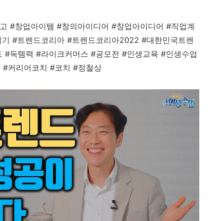
사고
#
창업아이템
#
창의아이디어
#
창업아이디어
#
직업계
읽기
#
트렌드코리아
#
트렌드코리아
2022 #
대한민국트렌
드
#
득템력
#
라이크커머스
#
공모전
#
인생교육
#
인생수업
가
#
커리어코치
#
코치
#
정철상