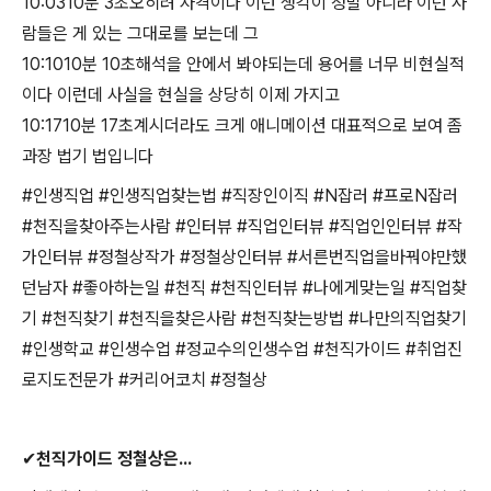
10:0310분 3초오히려 자격이나 이런 생각이 정말 아니라 이런 사
람들은 게 있는 그대로를 보는데 그
10:1010분 10초해석을 안에서 봐야되는데 용어를 너무 비현실적
이다 이런데 사실을 현실을 상당히 이제 가지고
10:1710분 17초계시더라도 크게 애니메이션 대표적으로 보여 좀
과장 법기 법입니다
#
인생직업
#
인생직업찾는법
#
직장인이직
#N
잡러
#
프로
N
잡러
#
천직을찾아주는사람
#
인터뷰
#
직업인터뷰
#
직업인인터뷰
#
작
가인터뷰
#
정철상작가
#
정철상인터뷰
#
서른번직업을바꿔야만했
던남자
#
좋아하는일
#
천직
#
천직인터뷰
#
나에게맞는일
#
직업찾
기
#
천직찾기
#
천직을찾은사람
#
천직찾는방법
#
나만의직업찾기
#
인생학교
#
인생수업
#
정교수의인생수업
#
천직가이드
#
취업진
로지도전문가
#
커리어코치
#
정철상
✔
천직가이드 정철상은
...