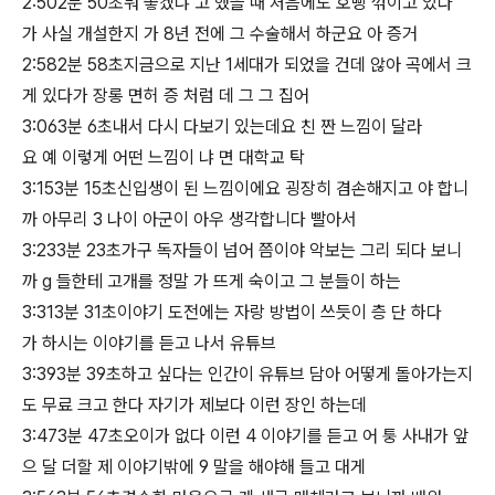
2:502분 50초뭐 좋겠냐 고 했을 때 처음에도 호빵 꺾이고 있다
가 사실 개설한지 가 8년 전에 그 수술해서 하군요 아 증거
2:582분 58초지금으로 지난 1세대가 되었을 건데 않아 곡에서 크
게 있다가 장롱 면허 증 처럼 데 그 그 집어
3:063분 6초내서 다시 다보기 있는데요 친 짠 느낌이 달라
요 예 이렇게 어떤 느낌이 냐 면 대학교 탁
3:153분 15초신입생이 된 느낌이에요 굉장히 겸손해지고 야 합니
까 아무리 3 나이 아군이 아우 생각합니다 빨아서
3:233분 23초가구 독자들이 넘어 쯤이야 악보는 그리 되다 보니
까 g 들한테 고개를 정말 가 뜨게 숙이고 그 분들이 하는
3:313분 31초이야기 도전에는 자랑 방법이 쓰듯이 층 단 하다
가 하시는 이야기를 듣고 나서 유튜브
3:393분 39초하고 싶다는 인간이 유튜브 담아 어떻게 돌아가는지
도 무료 크고 한다 자기가 제보다 이런 장인 하는데
3:473분 47초오이가 없다 이런 4 이야기를 듣고 어 퉁 사내가 앞
으 달 더할 제 이야기밖에 9 말을 해야해 들고 대게