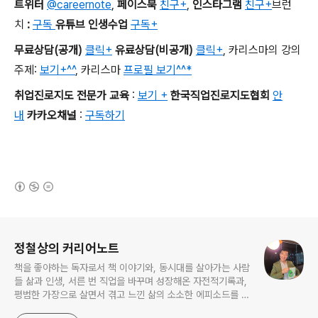
트위터
@careernote
,
페이스북
친구+
,
인스타그램
친구+
브런
치
:
구독
유튜브 인생수업
구독+
무료상담
(
공개
)
클릭+
유료상담
(
비공개
)
클릭+
,
카리스마의 강의
주제
:
보기+^^
,
카리스마
프로필 보기^^*
취업진로지도 전문가 교육
:
보기 +
한국직업진로지도협회
안
내
카카오채널
:
구독하기
(새창열림)
로그 정보
정철상의 커리어노트
책을 좋아하는 독자로서 책 이야기와, 동시대를 살아가는 사람
들 삶과 인생, 서른 번 직업을 바꾸며 성장해온 자전적기록과,
평범한 가장으로 살면서 겪고 느낀 삶의 소소한 에피소드를 전
한다. 젊은이들의 고민해결사로 따뜻한 세상 만드는데 일조하