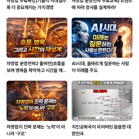
자영업 무료특강)기술의 시대일수
자영업 운영전략 무료교육) 트렌드
록 더 중요해지는 가치경영
에 따라 장사를 설계하라!
자영업 운영전략2 풀버전)흐름을
AI시대, 올바르게 질문하는 사람
보며 병목을 파악하고 시간을 재설
이 미래를 주도
계하라
자영업의 진짜 문제는 ‘노력’이 아
치킨공화국이 되어버린 씁쓸한 대
니라 ‘구조’
한민국