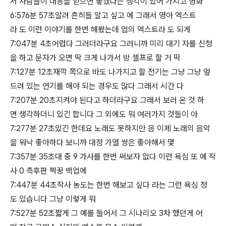
서 사람들이 대응을 얻으면 좋겠다는 생각이 있어 가지고 영화
6:576분 57초알려 흔히들 알고 싶고 에 그래서 영아 엑스트
라 도 이런 이야기를 한번 해봤는데 업의 엑스트라 도 되게
7:047분 4초어렵다 그러더라구요 그러니까 미리 대기 자를 신청
을 하고 문자가 오면 딱 크게 나가서 방 셀프로 할 거 딱
7:127분 12초재깍 쪽으로 바도 나가지고 할 전기는 그냥 그냥 엎
드려 있는 연기를 해야 되는 경우도 많다 그래서 시간 다
7:207분 20초지켜야 된다고 하더라구요 그래서 보러 온 것 하
면 생각하더니 있긴 합니다 그 외에도 뭐 여러가지 것들이 아
7:277분 27초있긴 한데요 노래도 못하지만 음 이제 노래의 음악
을 워낙 좋아하다 보니까 대정 가열 쌍은 좋아해서 몇
7:357분 35초대 중 9 가사를 한번 써보자 없다 이런 욕심 또 에 작
사 0 측후판 짝꿍 백업에
7:447분 44초작사 농도는 한번 해보고 싶다 라는 그런 욕심 정
도 있습니다 그냥 이렇게 뭐
7:527분 52초짧게 그 예를 들어서 그 시나리오 3차 했던게 어