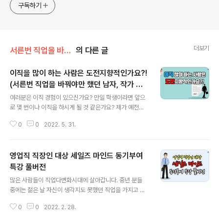
고픈 커리어코치, 유튜브: 정교수의 인생수업
구독하기
더보기
서른번 직업을 바꾼 남자
의 다른 글
이직을 많이 하는 사람은 도전지향적인가요?!
(서른번 직업을 바꿔야만 했던 남자, 작가 인
글 내용
터뷰 1부)
여러분은 이직 경험이 있으신가요? 만일 학생이라면 앞으
로 몇 번이나 이직을 하시게 될 것 같은가요? 제가 예전에
[서른 번 직업을 바꾼 남자]라는 도서를 쓰다 보니 도전지
0
0
2022. 5. 31.
향적인 사람이 아닌지 여쭤보는 경우가 종종 있습니다. 오
래 전에 인터뷰 질문을 받았던 영상들이 기억이 나서요. 꼼
꼼하게 살펴보니까 인터뷰 질문들이 취업과 이직과 인생고
영업직 직장인 대상 세일즈 마인드 동기부여
민을 하는 분들에게도 도움이 될 것 같아서 공유해봅니다.
여러분은 ‘도전적인 사람’은 어떤 사람이라고 생각하시나
특강 풀버전
글 내용
요?! 유튜브로 보기: https://youtu.be/mqIwGmlDMrA
많은 사람들이 직업다변화시대에 살아갑니다. 중년 분들
서른번 직업을 바꿔야만 했던 남자, 저자 인터뷰 1부 Q. ‘도
중에는 젊은 날 자신이 생각지도 못했던 직업을 가지고 살
전적인 사람’이란 어떤 사람인가요? Q. 간단한 자기소개를
아가는 분들도 많을 겁니다. 저도 제가 이렇게 많은 직업을
부탁드립니다 Q. 서른번 직업을 바꾸신 이력이 굉장히 특
0
0
2022. 2. 28.
거칠 거라곤 상상도 못했습니다. 지금 초등학생이 성인이
이합니다. Q..