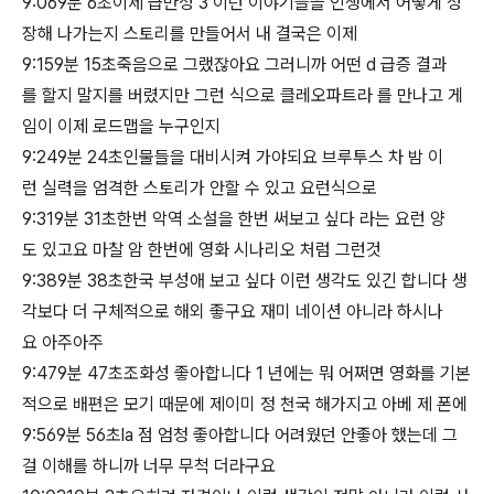
9:069분 6초이제 급만성 3 이런 이야기들을 인생에서 어떻게 성
장해 나가는지 스토리를 만들어서 내 결국은 이제
9:159분 15초죽음으로 그랬잖아요 그러니까 어떤 d 급증 결과
를 할지 말지를 버렸지만 그런 식으로 클레오파트라 를 만나고 게
임이 이제 로드맵을 누구인지
9:249분 24초인물들을 대비시켜 가야되요 브루투스 차 밤 이
런 실력을 엄격한 스토리가 안할 수 있고 요런식으로
9:319분 31초한번 악역 소설을 한번 써보고 싶다 라는 요런 양
도 있고요 마찰 암 한번에 영화 시나리오 처럼 그런것
9:389분 38초한국 부성애 보고 싶다 이런 생각도 있긴 합니다 생
각보다 더 구체적으로 해외 좋구요 재미 네이션 아니라 하시나
요 아주아주
9:479분 47초조화성 좋아합니다 1 년에는 뭐 어쩌면 영화를 기본
적으로 배편은 모기 때문에 제이미 정 천국 해가지고 아베 제 폰에
9:569분 56초la 점 엄청 좋아합니다 어려웠던 안좋아 했는데 그
걸 이해를 하니까 너무 무척 더라구요