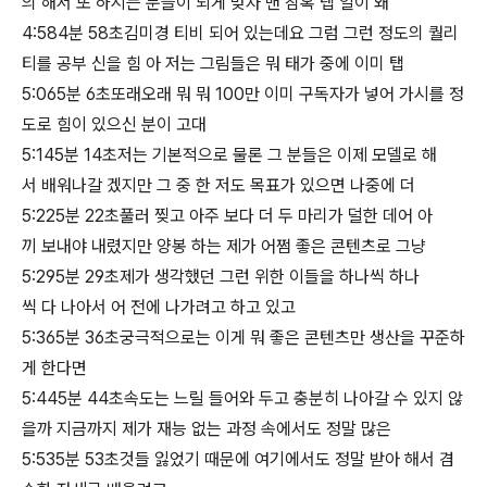
의 해서 또 하시는 분들이 되게 맞자 맨 참혹 탭 일이 왜
4:584분 58초김미경 티비 되어 있는데요 그럼 그런 정도의 퀄리
티를 공부 신을 힘 아 저는 그림들은 뭐 태가 중에 이미 탭
5:065분 6초또래오래 뭐 뭐 100만 이미 구독자가 넣어 가시를 정
도로 힘이 있으신 분이 고대
5:145분 14초저는 기본적으로 물론 그 분들은 이제 모델로 해
서 배워나갈 겠지만 그 중 한 저도 목표가 있으면 나중에 더
5:225분 22초풀러 찢고 아주 보다 더 두 마리가 덜한 데어 아
끼 보내야 내렸지만 양봉 하는 제가 어쩜 좋은 콘텐츠로 그냥
5:295분 29초제가 생각했던 그런 위한 이들을 하나씩 하나
씩 다 나아서 어 전에 나가려고 하고 있고
5:365분 36초궁극적으로는 이게 뭐 좋은 콘텐츠만 생산을 꾸준하
게 한다면
5:445분 44초속도는 느릴 들어와 두고 충분히 나아갈 수 있지 않
을까 지금까지 제가 재능 없는 과정 속에서도 정말 많은
5:535분 53초것들 잃었기 때문에 여기에서도 정말 받아 해서 겸