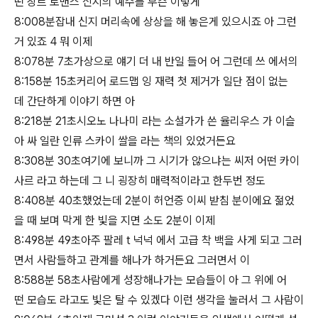
떤 장르 로맨스 신지의 예수를 무슨 이렇게
8:008분잡내 신지 머리속에 상상을 해 놓은게 있으시죠 아 그런
거 있죠 4 뭐 이제
8:078분 7초가상으로 얘기 더 내 반일 들어 어 그런데 쓰 에서의
8:158분 15초커리어 로드맵 잉 재력 첫 제거가 일단 점이 없는
데 간단하게 이야기 하면 아
8:218분 21초시오노 나나미 라는 소설가가 쓴 율리우스 가 이슬
아 싸 일란 인류 스카이 쌀을 라는 책의 있었거든요
8:308분 30초여기에 보니까 그 시기가 않으냐는 씨저 어떤 카이
사르 라고 하는데 그 니 굉장히 매력적이라고 한두번 정도
8:408분 40초했었는데 2분이 허언증 이씨 받침 분이에요 젊었
을 때 보며 막게 한 빛을 지면 소도 2분이 이제
8:498분 49초아주 팔레 t 넉넉 에서 고급 착 백을 사게 되고 그러
면서 사람들하고 관계를 해나가 하거든요 그러면서 이
8:588분 58초사람에게 성장해나가는 모습들이 아 그 위에 어
떤 모습도 라고도 빛은 탈 수 있겠다 이런 생각을 눌러서 그 사람이