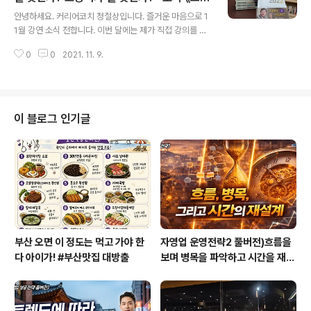
글 내용
보내드립니다. 따라서 입장하실 때는 신청한 실명으로만
드코리아2022》특강
안녕하세요. 커리어코치 정철상입니다. 즐거운 마음으로 1
입장하셔야만 됩니다. 일자는 2021년 11월 23일(화) 저
1월 강연 소식 전합니다. 이번 달에는 제가 직접 강의를 해
녁7시30부터 9시30분까지 2시간입니다. 총100분 선착
보려고 합니다. 저는 10여년 동안 《트렌드코리아》 출간시
순으로 모시오니 아래 링크에서 비밀댓글로 신청해주시면
0
0
2021. 11. 9.
리즈를 읽어온 애독자입니다. 사실 저는 트렌드에 크게 관
되겠습니다. 신청..
심도 없었고 예측하기도 어렵다고 생각해서 별도로 공부도
하지 않았던 문외한이었습니다. 그러나 그런 저에게 방향
을 제시하고 일깨워준 책이 《트렌드코리아》시리즈 였습니
다. 대한민국의 사회, 경제 전반의 한 해를 되돌아보고 다음
이 블로그 인기글
해를 기약하는 좋은 도서인데요. 10여년 읽어온 기념으로
제가 특강을 해볼까 합니다. 오랫동안 읽기만 하고 통찰력
이 부족해 살짝 염려되기는 한데요. 그래도 내년도 2022
년도 트렌드를 알차게 전달해보도록 준비해볼 터이오니 믿
고 신청하시길 권합니다. 이번 강연은 온..
부산 오면 이 정도는 먹고 가야 한
자영업 운영전략2 풀버전)흐름을
다 아이가! #부산맛집 대방출
보며 병목을 파악하고 시간을 재설
계하라