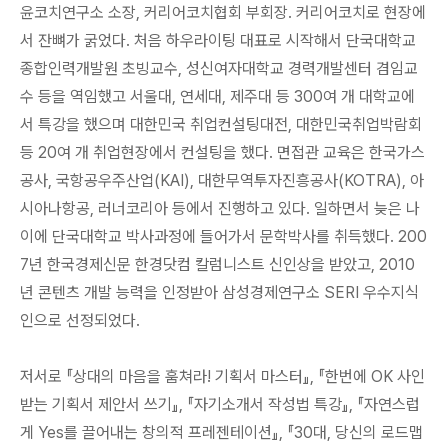
윤코치연구소 소장, 커리어코치협회 부회장. 커리어코치로 현장에
서 잔뼈가 굵었다. 처음 하우라이팅 대표로 시작해서 단국대학교
종합인력개발원 초빙교수, 성신여자대학교 경력개발센터 겸임교
수 등을 역임했고 서울대, 연세대, 제주대 등 300여 개 대학교에
서 특강을 했으며 대한민국 취업컨설팅대전, 대한민국취업박람회
등 20여 개 취업현장에서 컨설팅을 했다. 면접관 교육은 한국가스
공사, 국항공우주산업(KAI), 대한무역투자진흥공사(KOTRA), 아
시아나항공, 러너코리아 등에서 진행하고 있다. 일하면서 늦은 나
이에 단국대학교 박사과정에 들어가서 문학박사를 취득했다. 200
7년 한국경제신문 한경닷컴 칼럼니스트 신인상을 받았고, 2010
년 콘텐츠 개발 능력을 인정받아 삼성경제연구소 SERI 우수지식
인으로 선정되었다.
저서로 『상대의 마음을 훔쳐라! 기획서 마스터』, 『한번에 OK 사인
받는 기획서 제안서 쓰기』, 『자기소개서 작성법 특강』, 『자연스럽
게 Yes를 끌어내는 창의적 프레젠테이션』, 『30대, 당신의 로드맵