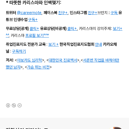
*
따뜻한 카리스마와 인맥맺기
:
트위터
@careernote
,
페이스북
친구+
,
인스타그램
친구+
브런치
:
구독
유
튜브 인생수업
구독+
무료상담
(
공개
)
클릭+
유료상담
(
비공개
)
클릭+
,
카리스마의 강의주제
:
보기+
^^
,
카리스마
프로필 보기^^*
취업진로지도 전문가 교육
:
보기 +
한국직업진로지도협회
안내
카카오채
널
:
구독하기
저서
:
<
아보카도 심리학
>,
<
대한민국 진로백서
>
,
<
서른번 직업을 바꿔야만
했던 남자
>,
<
가슴 뛰는 비전
>
(새창열림)
로그 정보