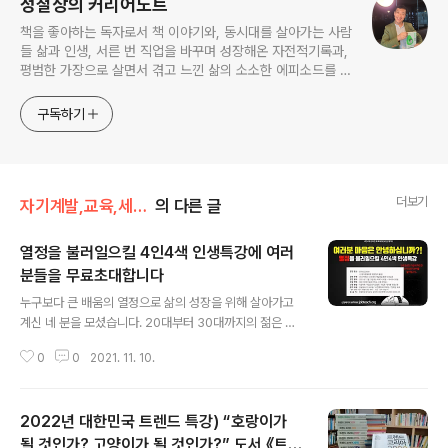
정철상의 커리어노트
책을 좋아하는 독자로서 책 이야기와, 동시대를 살아가는 사람
들 삶과 인생, 서른 번 직업을 바꾸며 성장해온 자전적기록과,
평범한 가장으로 살면서 겪고 느낀 삶의 소소한 에피소드를 전
한다. 젊은이들의 고민해결사로 따뜻한 세상 만드는데 일조하
고픈 커리어코치, 유튜브: 정교수의 인생수업
구독하기
더보기
자기계발,교육,세미나
의 다른 글
열정을 불러일으킬 4인4색 인생특강에 여러
분들을 무료초대합니다
글 내용
누구보다 큰 배움의 열정으로 삶의 성장을 위해 살아가고
계신 네 분을 모셨습니다. 20대부터 30대까지의 젊은 강
사님들이지만 생생한 삶의 현장감을 가까이서 느끼실 수
0
0
2021. 11. 10.
있을 겁니다. 식었던 열정을 다시 한 번 불러일으킬 좋은 기
회 놓치지 말고 신청하세요. 신청주소: https://cafe.dau
m.net/jobteach/VpUM/258 이번 강연은 온라인 ZO
2022년 대한민국 트렌드 특강) “호랑이가
OM특강으로 마련해서 어느 지역에서나 편하게 들으실 수
있답니다. 사전에 신청하시고 결재하신 분들에게 참여링크
될 것인가? 고양이가 될 것인가?” 도서 《트렌