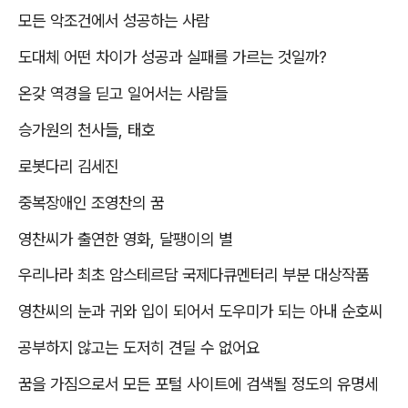
모든 악조건에서 성공하는 사람
도대체 어떤 차이가 성공과 실패를 가르는 것일까
?
온갖 역경을 딛고 일어서는 사람들
승가원의 천사들
,
태호
로봇다리 김세진
중복장애인 조영찬의 꿈
영찬씨가 출연한 영화
,
달팽이의 별
우리나라 최초 암스테르담 국제다큐멘터리 부분 대상작품
영찬씨의 눈과 귀와 입이 되어서 도우미가 되는 아내 순호씨
공부하지 않고는 도저히 견딜 수 없어요
꿈을 가짐으로서 모든 포털 사이트에 검색될 정도의 유명세