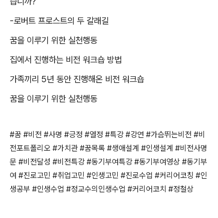
습니까
?
-
로버트 프로스트의 두 갈래길
꿈을 이루기 위한 실천행동
집에서 진행하는 비전 워크숍 방법
가족끼리
5
년 동안 진행해온 비전 워크숍
꿈을 이루기 위한 실천행동
#
꿈
#
비전
#
사명
#
긍정
#
열정
#
특강
#
강연
#
가슴뛰는비전
#
비
전포트폴리오
#
가치관
#
꿈목록
#
생애설계
#
인생설계
#
비전사명
문
#
비전달성
#
비전특강
#
동기부여특강
#
동기부여영상
#
동기부
여
#
진로고민
#
취업고민
#
인생고민
#
진로수업
#
커리어코칭
#
인
생공부
#
인생수업
#
정교수의인생수업
#
커리어코치
#
정철상