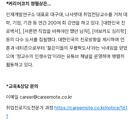
*
커리어코치 정철상은
...
인재개발연구소 대표로 대구대
,
나사렛대 취업전담교수를 거쳐 대
학
,
기업
,
기관 등 연간
200
여 회 강연을 하고 있다
. [
대한민국 진
로백서
], [
서른번 직업을 바꿔야만 했던 남자
], [
아보카도 심리학
]
등의 다수 도서를 집필했다
.
대한민국의 진로방향을 제시하며 언
론과 네티즌으로부터
‘
젊은이들의 무릎팍도사
’
라는 닉네임을 얻었
으며
‘
정교수의 인생수업
’
이라는 유튜브 채널을 운영하며 맹렬히
활동하고 있다
.
*
교육
&
상담 문의
이메일
career@careernote.co.kr
취업진로지도전문가 과정
https://careernote.co.kr/notice/161
1