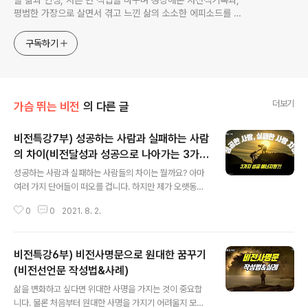
들 삶과 인생, 서른 번 직업을 바꾸며 성장해온 자전적기록과,
평범한 가장으로 살면서 겪고 느낀 삶의 소소한 에피소드를 전
한다. 젊은이들의 고민해결사로 따뜻한 세상 만드는데 일조하
고픈 커리어코치, 유튜브: 정교수의 인생수업
구독하기
더보기
가슴 뛰는 비전
의 다른 글
비전특강7부) 성공하는 사람과 실패하는 사람
의 차이(비전달성과 성공으로 나아가는 3가지
글 내용
에너지원?!)
성공하는 사람과 실패하는 사람들의 차이는 뭘까요? 아마
여러 가지 단어들이 떠오를 겁니다. 하지만 제가 오랫동안
고민하면서 느꼈던 점은 그렇게 큰 차이가 없다는 것이었
0
0
2021. 8. 2.
습니다. 물론 타고난 조건이 환경이나 여건이 서로 다 다르
기에 구분하기가 참 쉽지 않습니다. 그런데 똑같은 나라에
서 똑같은 지역에서 똑같은 부모님 밑에서 똑같은 학교에
비전특강6부) 비전사명문으로 원대한 꿈꾸기
서 똑같이 성장하지만 전혀 다른 인생을 살아가는 사람들
을 제법 마주치게 됩니다. 도대체 어떤 차이로 비슷한 환경
(비전선언문 작성법&사례)
글 내용
속에서도 전혀 다른 결과가 나오는 것일까요?! 저는 오랫동
삶을 변화하고 싶다면 위대한 사명을 가지는 것이 중요합
안 고민해오면서 누구나 각자가 꿈꾸는 소망을 이룰 수 있
니다. 물론 처음부터 원대한 사명을 가지기 어려울지 모릅