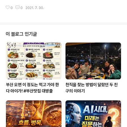
는 ‘자가발전동력기’가 있다는 믿음을 가지게 되었습니다.
니다. 하지만 위대한 분들은 단호한 결단을 통해 자기 삶의
하지만 실패하는 사람들은 몇 번의 도전으로 에너지 고갈
0
0
2021. 7. 30.
사명을 세웁니다. 그들이 가졌던 비전을 살펴봄으로서 동
상태에 이르러 자신을 더 이상 믿지 못하게..
기부여를 받을 수 있을 뿐 아니라 여러분 자신의 비전사명
문을 수립할 수 있는 귀한 시간되실 겁니다. 인생의 보물지
도가 될 여러분만의 비전선언문을 만들어보시길 권합니다.
유튜브로 보기: https://youtu.be/5Fp_Q7Dtmgc 내용
이 블로그 인기글
성공한 비저너리를 통한 비전사명문 살펴보기 눈에 보이는
듯한 생생한 모습으로 비전만들기 킹 목사의 비전 킹 목사
의 자서전과 간디의 자서전이 서로 다르게 느껴졌던 이유
마하트마 간디는 처음부터 위대한 존재였을까?! 25살의
간디가 불의를 보고 내린 단..
부산 오면 이 정도는 먹고 가야 한
천직을 찾는 방법이 달랐던 두 친
다 아이가! #부산맛집 대방출
구의 이야기