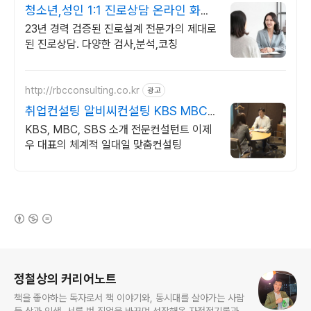
청소년,성인 1:1 진로상담 온라인 화상
진로/고민상담
23년 경력 검증된 진로설계 전문가의 제대로
된 진로상담. 다양한 검사,분석,코칭
http://rbcconsulting.co.kr
광고
취업컨설팅 알비씨컨설팅 KBS MBC
SBS 소개
KBS, MBC, SBS 소개 전문컨설턴트 이제
우 대표의 체계적 일대일 맞춤컨설팅
(새창열림)
로그 정보
정철상의 커리어노트
책을 좋아하는 독자로서 책 이야기와, 동시대를 살아가는 사람