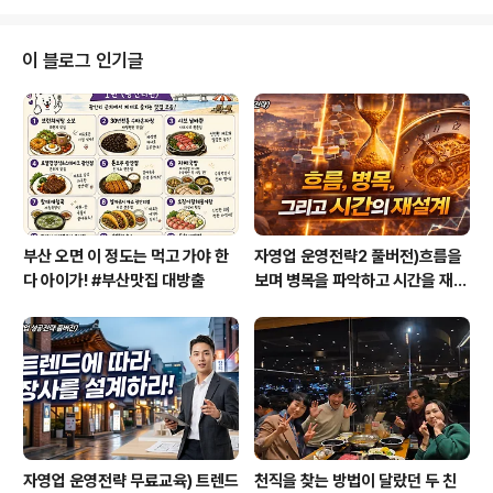
유형은 미국에서는 12%, 한국에서는 11%정도가 분포되
어 있는 유형군에 속합니다. 상대에게 잘 상처주지 않으므
로 대인관계가 원만한 유형입니다. 자기 주장을 잘 펼치지
이 블로그 인기글
않기 때문에 만만해 보일 수 있으나 사실 자신의 신념과 주
관은 뚜렷해서 오히려 권력자들의 뒤편에서 권력자들을 조
정하는 임금 뒷편의 권력자형으로도 불리는 유형입니다. I
SFJ유형의 대표표현으로는 ‘전통주의자, 용감한 수호자,
임금 뒷편의 권력형’ 등으로 불립..
부산 오면 이 정도는 먹고 가야 한
자영업 운영전략2 풀버전)흐름을
다 아이가! #부산맛집 대방출
보며 병목을 파악하고 시간을 재설
계하라
자영업 운영전략 무료교육) 트렌드
천직을 찾는 방법이 달랐던 두 친