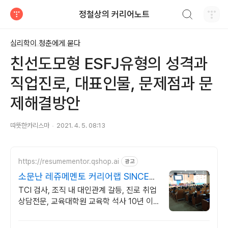
검색하기
정철상의 커리어노트
티스토리
심리학이 청춘에게 묻다
친선도모형 ESFJ유형의 성격과
직업진로, 대표인물, 문제점과 문
제해결방안
따뜻한카리스마
2021. 4. 5. 08:13
https://resumementor.qshop.ai
광고
소문난 레쥬메멘토 커리어랩 SINCE
2015
TCI 검사, 조직 내 대인관계 갈등, 진로 취업
상담전문, 교육대학원 교육학 석사 10년 이
상의 업력, 교육대학원 진로진학상담 전공,
검증된 만족도, 차별화된 경력