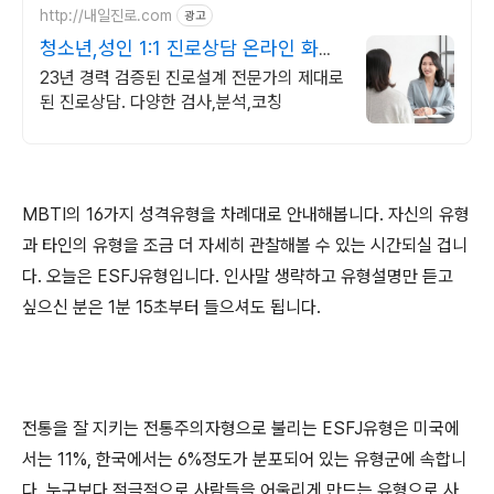
http://내일진로.com
광고
청소년,성인 1:1 진로상담 온라인 화상
진로/고민상담
23년 경력 검증된 진로설계 전문가의 제대로
된 진로상담. 다양한 검사,분석,코칭
MBTI
의
16
가지 성격유형을 차례대로 안내해봅니다
.
자신의 유형
과 타인의 유형을 조금 더 자세히 관찰해볼 수 있는 시간되실 겁니
다
.
오늘은
ESFJ
유형입니다
.
인사말 생략하고 유형설명만 듣고
싶으신 분은
1
분
15
초부터 들으셔도 됩니다
.
전통을 잘 지키는 전통주의자형으로 불리는
ESFJ
유형은 미국에
서는
11%,
한국에서는
6%
정도가 분포되어 있는 유형군에 속합니
다
.
누구보다 적극적으로 사람들을 어울리게 만드는 유형으로 사