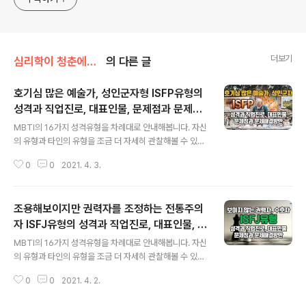
더보기
심리학이 청춘에게 묻다
의 다른 글
호기심 많은 예술가, 성인군자형 ISFP유형의
성격과 직업진로, 대표인물, 문제점과 문제해
글 내용
결방안
MBTI의 16가지 성격유형을 차례대로 안내해봅니다. 자신
의 유형과 타인의 유형을 조금 더 자세히 관찰해볼 수 있는
시간되실 겁니다. 오늘은 ISFP유형입니다. 인사말 생략하
0
0
2021. 4. 3.
고 유형설명만 듣고 싶으신 분은 1분 15초부터 들으셔도
됩니다. 전통을 잘 지키는 전통주의자형으로 불리는 ISFP
유형은 미국에서는 7%, 한국에서는 6%정도가 분포되어
조용해보이지만 권력자를 조정하는 전통주의
있는 유형군에 속합니다. 마치 양털안감을 넣은 오버코트
처럼 속마음이 따뜻한 사람들 불리는 사람들로 부정적인
자 ISFJ유형의 성격과 직업진로, 대표인물, 문
글 내용
표현을 잘 못해서 성인군자형으로도 불리는 유형입니다. I
제점과 문제해결방안
MBTI의 16가지 성격유형을 차례대로 안내해봅니다. 자신
SFP유형의 대표표현으로는 ‘호기심 많은 예술가, 성인군
의 유형과 타인의 유형을 조금 더 자세히 관찰해볼 수 있는
자형, 김삿갓형’ 등으로 불립니다. MBTI유형에 대한 이해
시간되실 겁니다. 오늘은 ISFJ유형입니다. 인사말 생략하
는 자기 유형의 성격적인 이해 뿐 아니라 진로와 직업선택
0
0
2021. 4. 2.
고 유형설명만 듣고 싶으신 분은 1분 15초부터 들으셔도
이나 자신의 문제점 발견을 통해 문제..
됩니다. 전통을 잘 지키는 전통주의자형으로 불리는 ISFJ