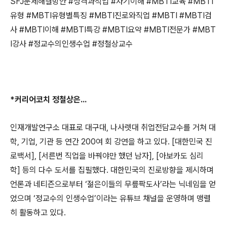
SFJ
문제해결방안
#
성격과직업
#
자기이해
#MBTI
교육
#MBTI
유형
#MBTI
유형별특징
#MBTI
진로와직업
#MBTI #MBTI
검
사
#MBTI
이해
#MBTI
특강
#MBTI
요약
#MBTI
전문가
#MBT
I
강사
#
정교수의인생수업
#
정철상교수
*
커리어코치 정철상은
...
인재개발연구소 대표로 대구대
,
나사렛대 취업전담교수를 거쳐 대
학
,
기업
,
기관 등 연간
200
여 회 강연을 하고 있다
. [
대한민국 진
로백서
], [
서른번 직업을 바꿔야만 했던 남자
], [
아보카도 심리
학
]
등의 다수 도서를 집필했다
.
대한민국의 진로방향을 제시하며
언론과 네티즌으로부터
‘
젊은이들의 무릎팍도사
’
라는 닉네임을 얻
었으며
‘
정교수의 인생수업
’
이라는 유튜브 채널을 운영하며 맹렬
히 활동하고 있다
.