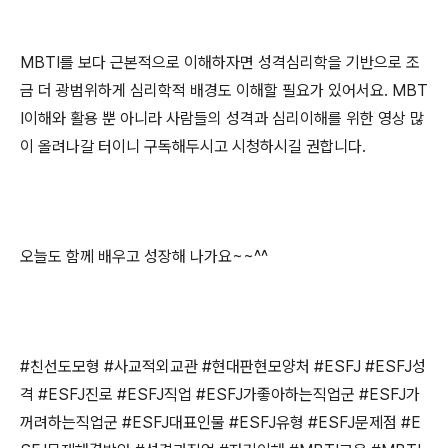
MBTI
를 보다 근본적으로 이해하자면 성격심리학을 기반으로 조
금 더 광범위하게 심리학적 배경도 이해할 필요가 있어서요
. MBT
I
이해와 활용 뿐 아니라 사람들의 성격과 심리이해를 위한 영상 많
이 올려나갈 터이니 구독해두시고 시청하시길 권합니다
.
오늘도 함께 배우고 성장해 나가요
~~^^
#
친선도모형
#
사교적외교관
#
현대판현모양처
#ESFJ #ESFJ
성
격
#ESFJ
진로
#ESFJ
직업
#ESFJ
가좋아하는직업군
#ESFJ
가
꺼려하는직업군
#ESFJ
대표인물
#ESFJ
유형
#ESFJ
문제점
#E