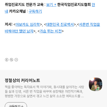
취업진로지도 전문가 교육
:
보기 +
한국직업진로지도협회
안
내
카카오채널
:
구독하기
저서
:
<
아보카도 심리학
>,
<
대한민국 진로백서
>
,
<
서른번 직업을
바꿔야만 했던 남자
>,
<
가슴 뛰는 비전
>
(새창열림)
로그 정보
정철상의 커리어노트
책을 좋아하는 독자로서 책 이야기와, 동시대를 살아가는 사람
들 삶과 인생, 서른 번 직업을 바꾸며 성장해온 자전적기록과,
평범한 가장으로 살면서 겪고 느낀 삶의 소소한 에피소드를 전
한다. 젊은이들의 고민해결사로 따뜻한 세상 만드는데 일조하
고픈 커리어코치, 유튜브: 정교수의 인생수업
구독하기