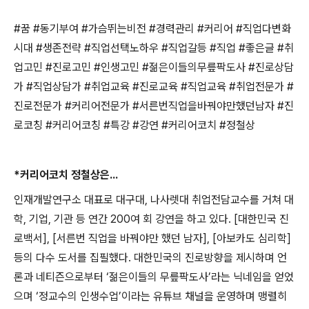
#
꿈
#
동기부여
#
가슴뛰는비전
#
경력관리
#
커리어
#
직업다변화
시대
#
생존전략
#
직업선택노하우
#
직업갈등
#
직업
#
좋은글
#
취
업고민
#
진로고민
#
인생고민
#
젊은이들의무릎팍도사
#
진로상담
가
#
직업상담가
#
취업교육
#
진로교육
#
직업교육
#
취업전문가
#
진로전문가
#
커리어전문가
#
서른번직업을바꿔야만했던남자
#
진
로코칭
#
커리어코칭
#
특강
#
강연
#
커리어코치
#
정철상
*
커리어코치 정철상은
...
인재개발연구소 대표로 대구대
,
나사렛대 취업전담교수를 거쳐 대
학
,
기업
,
기관 등 연간
200
여 회 강연을 하고 있다
. [
대한민국 진
로백서
], [
서른번 직업을 바꿔야만 했던 남자
], [
아보카도 심리학
]
등의 다수 도서를 집필했다
.
대한민국의 진로방향을 제시하며 언
론과 네티즌으로부터
‘
젊은이들의 무릎팍도사
’
라는 닉네임을 얻었
으며
‘
정교수의 인생수업
’
이라는 유튜브 채널을 운영하며 맹렬히