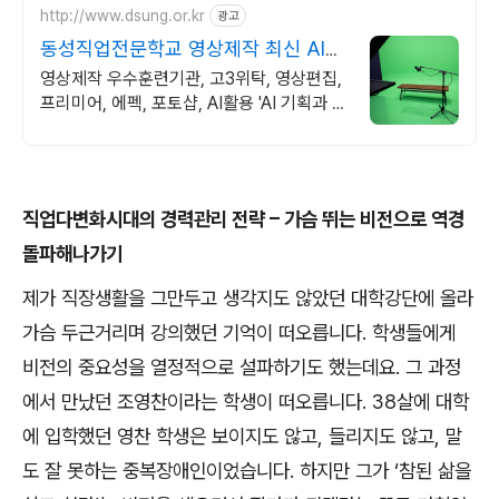
http://www.dsung.or.kr
광고
동성직업전문학교 영상제작 최신 AI활
용 기능 습득
영상제작 우수훈련기관, 고3위탁, 영상편집,
프리미어, 에펙, 포토샵, AI활용 'AI 기획과 편
집까지' 초보자도 쉽게 배우는 영상, 기업이
원하는 실무능력 완성
직업다변화시대의 경력관리 전략
–
가슴 뛰는 비전으로 역경
돌파해나가기
제가 직장생활을 그만두고 생각지도 않았던 대학강단에 올라
가슴 두근거리며 강의했던 기억이 떠오릅니다
.
학생들에게
비전의 중요성을 열정적으로 설파하기도 했는데요
.
그 과정
에서 만났던 조영찬이라는 학생이 떠오릅니다
. 38
살에 대학
에 입학했던 영찬 학생은 보이지도 않고
,
들리지도 않고
,
말
도 잘 못하는 중복장애인이었습니다
.
하지만 그가
‘
참된 삶을