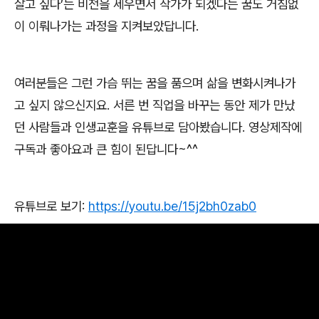
살고 싶다
’
는 비전을 세우면서 작가가 되겠다는 꿈도 거침없
이 이뤄나가는 과정을 지켜보았답니다
.
여러분들은 그런 가슴 뛰는 꿈을 품으며 삶을 변화시켜나가
고 싶지 않으신지요
.
서른 번 직업을 바꾸는 동안 제가 만났
던 사람들과 인생교훈을 유튜브로 담아봤습니다
.
영상제작에
구독과 좋아요과 큰 힘이 된답니다
~^^
유튜브로 보기
:
https://youtu.be/15j2bh0zab0