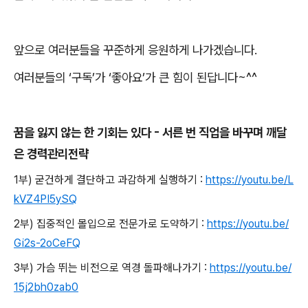
앞으로 여러분들을 꾸준하게 응원하게 나가겠습니다
.
여러분들의
‘
구독
’
가
‘
좋아요
’
가 큰 힘이 된답니다
~^^
꿈을 잃지 않는 한 기회는 있다
-
서른 번 직업을 바꾸며 깨달
은 경력관리전략
1
부
)
굳건하게 결단하고 과감하게 실행하기
:
https://youtu.be/L
kVZ4PI5ySQ
2
부
)
집중적인 몰입으로 전문가로 도약하기
:
https://youtu.be/
Gi2s-2oCeFQ
3
부
)
가슴 뛰는 비전으로 역경 돌파해나가기
:
https://youtu.be/
15j2bh0zab0