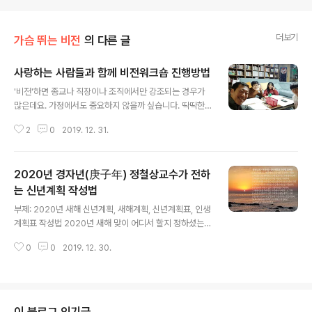
더보기
가슴 뛰는 비전
의 다른 글
사랑하는 사람들과 함께 비전워크숍 진행방법
글 내용
'비전'하면 종교나 직장이나 조직에서만 강조되는 경우가
많은데요. 가정에서도 중요하지 않을까 싶습니다. 딱딱한
분위기만 탈피하면 멋진 시간되실 겁니다. 그래서 조금 더
2
0
2019. 12. 31.
쉽게 진행할 수 있도록 비전워크숍 진행방법을 전해드리려
합니당~.~ 2019년 기해년(己亥年) 황금 돼지띠해 뜻깊
게 마무리하시고, 2020년 경자년(庚子年) 새해 맞으시는
2020년 경자년(庚子年) 정철상교수가 전하
데도 작은 도움이 될 겁니다. 아내는 2020년 새해가 저의
한 해가 될 거라는 이야기를 전해 들었다고 하는데요. 저는
는 신년계획 작성법
글 내용
그런 것 믿지 않지만 은근 기대하며 계획 세워보려 합니다.
부제: 2020년 새해 신년계획, 새해계획, 신년계획표, 인생
저희 가족은 해마다 새해 신년계획을 수립해 왔는데요. 제
계획표 작성법 2020년 새해 맞이 어디서 할지 정하셨는지
가 비전 관련 책도 쓰고, 관련 강의도 여러 곳에서 해왔고,
요^^* 저희 가족도 어디에서 2020년 경자년(庚子年) 새
비전워크숍도 제법 진행해왔는데요. 그렇지만 정작 집에서
0
0
2019. 12. 30.
해를 맞이할까 고민 중이긴 한데요. 그렇게 멀지 않은 가까
는 안 해온 것 같아서 가..
운 곳에서 해맞이하고 맛있는 아침 먹으려고 계획 중에 있
습니다. 그런데 정작 많은 가족들이 해맞이 여행계획만 세
우고 정작 새해를 맞이해 어떤 계획을 가지고 새해를 살아
갈 것인지에 대한 계획을 세우는 사람들은 많지 않더라고
이 블로그 인기글