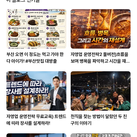
요. 그래서 제 노하우를 담은 신년계획법을 매해 공유해 왔
는데요. 올해도 작은 도움되길 바라며 신년계획 작성방법
을 공유해봅니다. 우리 각자가 꿈꾸는 소망을 이루기 위해
서는 무엇보다도 실행력이 중요할 터인데요. 그러기 위해
서는 신년계획부터 잘 잡아야 하지 않을..
부산 오면 이 정도는 먹고 가야 한
자영업 운영전략2 풀버전)흐름을
다 아이가! #부산맛집 대방출
보며 병목을 파악하고 시간을 재설
계하라
자영업 운영전략 무료교육) 트렌드
천직을 찾는 방법이 달랐던 두 친
에 따라 장사를 설계하라!
구의 이야기