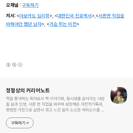
오채널
:
구독하기
저서
:
<
아보카도 심리학
>,
<
대한민국 진로백서
>
,
<
서른번 직업을
바꿔야만 했던 남자
>,
<
가슴 뛰는 비전
>
(새창열림)
로그 정보
정철상의 커리어노트
책을 좋아하는 독자로서 책 이야기와, 동시대를 살아가는 사람
들 삶과 인생, 서른 번 직업을 바꾸며 성장해온 자전적기록과,
평범한 가장으로 살면서 겪고 느낀 삶의 소소한 에피소드를 전
한다. 젊은이들의 고민해결사로 따뜻한 세상 만드는데 일조하
고픈 커리어코치, 유튜브: 정교수의 인생수업
구독하기