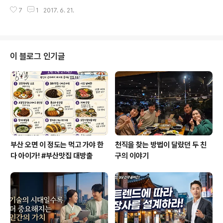
내도록 책을 가지고 다니며 읽었다. 화장실에서도 읽고, 스
여행사진에 감탄했습니다. ‘나도 여행할 때 사진 좀 저렇게
7
1
2017. 6. 21.
트레칭하면서도 읽고, 엘리베이터 안에서도 읽고, 걸어가
넉넉하게 찍어둘 걸..
는 동안에도 읽고, 강의를 기다리는 동안의 강의실에서도
읽고, 이동하는 공간에서도 읽고 심지어 런닝머신에서 걷
는 동안에도 읽고 또 읽고 계속해서 또 읽으며 생각하고 또
생각에 빠져들었다. 도대체 어떻게 한 개인이 이토록 깊은
이 블로그 인기글
통찰력을 가질 수 있는 것일까? 저자의 깊은 지성에 감탄에
감탄을 금치 못했다. 저자 에크하르트 톨레는 독일 출신으
로 달라이 라마, 틱낫한과 함께 21세기를 대표하는 영적 교
사이다. 불우한 어린 시절에서 시작된 사춘기와 청년기의
극심한 우울증과 몇 번의 자..
부산 오면 이 정도는 먹고 가야 한
천직을 찾는 방법이 달랐던 두 친
다 아이가! #부산맛집 대방출
구의 이야기