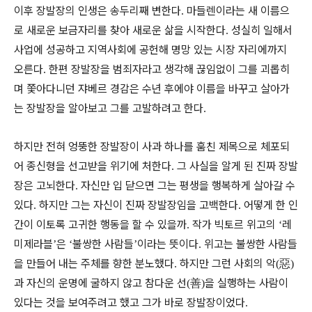
이후 장발장의 인생은 송두리째 변한다
마들렌이라는 새 이름으
.
로 새로운 보금자리를 찾아 새로운 삶을 시작한다
성실히 일해서
.
사업에 성공하고 지역사회에 공헌해 명망 있는 시장 자리에까지
오른다
한편 장발장을 범죄자라고 생각해 끊임없이 그를 괴롭히
.
며 쫓아다니던 쟈베르 경감은 수년 후에야 이름을 바꾸고 살아가
는 장발장을 알아보고 그를 고발하려고 한다
.
하지만 전혀 엉뚱한 장발장이 사과 하나를 훔친 제목으로 체포되
어 종신형을 선고받을 위기에 처한다
그 사실을 알게 된 진짜 장발
.
장은 고뇌한다
자신만 입 닫으면 그는 평생을 행복하게 살아갈 수
.
있다
하지만 그는 자신이 진짜 장발장임을 고백한다
어떻게 한 인
.
.
간이 이토록 고귀한 행동을 할 수 있을까
작가 빅토르 위고의
레
.
‘
미제라블
은
불쌍한 사람들
이라는 뜻이다
위고는 불쌍한 사람들
’
‘
’
.
을 만들어 내는 주체를 향한 분노했다
하지만 그런 사회의 악
惡
.
(
)
과 자신의 운명에 굴하지 않고 참다운 선
善
을 실행하는 사람이
(
)
있다는 것을 보여주려고 했고 그가 바로 장발장이었다
.