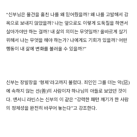
신부님은 물건을 훔친 나를 왜 믿어줬을까
왜 나를 고발해서 감
“
?
옥으로 보내지 않았을까
나는 앞으로도 이렇게 도둑질을 하면서
?
살아가야만 하는 걸까
내 삶의 의미는 무엇일까
올바르게 살기
?
?
위해서 나는 무엇을 해야 하는가
나에게도 기회가 있을까
어떤
?
?
행동이 내 삶에 변화를 불러올 수 있을까
?
”
신부는 장발장을
형제
라고까지 불렀다
죄인인 그를 더는 악
惡
‘
’
.
(
)
에 속하지 않는 선
善
의 사람이자 하나님의 아들로 보았던 것이
(
)
다
앤서니 라빈스는 신부의 이 같은
강력한 패턴 깨기가 한 사람
.
“
의 정체성을 완전히 바꾸어 놓는다
고 강조한다
”
.