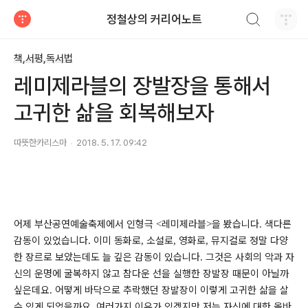
검색하기
정철상의 커리어노트
티스토리
책,서평,독서법
레미제라블의 장발장을 통해서
고귀한 삶을 회복해보자
따뜻한카리스마
2018. 5. 17. 09:42
어제 부산공연예술축제에서 인형극
레미제라블
을 봤습니다. 색다른
<
>
감동이 있었습니다
이미 동화로
소설로
영화로
뮤지컬로 정말 다양
.
,
,
,
한 장르로 보았는데도 늘 깊은 감동이 있습니다
그것은 사회의 악과 자
.
신의 운명에 굴복하지 않고 참다운 선을 실행한 장발장 때문이 아닐까
싶은데요
어떻게 바닥으로 추락했던 장발장이 이렇게 고귀한 삶을 살
.
수 있게 되었을까요. 여러가지 이유가 있겠지만 저는
자신에 대한 올바