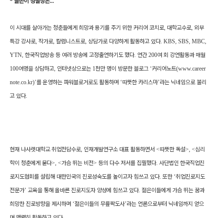
*
글쓴이 정철상은
...
이 시대를 살아가는 청춘들에게 희망과 용기를 주기 위한 커리어 코치로
,
대학교수로
,
외부
특강 강사로
,
작가로
,
칼럼니스트로
,
상담가로 다양하게 활동하고 있다
.
KBS, SBS, MBC,
YTN,
한국직업방송 등 여러 방송에 고정출연하기도 했다
.
연간
200
여 회 강연활동과 매월
100
여명을 상담하고
,
인터넷상으로는
1
천만 명이 방문한 블로그
‘
커리어노트
(
www.career
note.co.kr)
’
를 운영하는 파워블로거로도 활동하며
‘
따뜻한 카리스마
’
라는 닉네임으로 불리
고 있다
.
현재 나사렛대학교 취업전담수로
,
인재개발연구소 대표 활동하면서
<
따뜻한 독설
>, <
심리
학이 청춘에게 묻다
>, <
가슴 뛰는 비전
>
등의 다수 저서를 집필했다
.
사단법인 한국직업진
로지도협회를 설립해 대한민국의 진로성숙도를 높이고자 힘쓰고 있다
.
또한
‘
취업진로지도
전문가
’
교육을 통해 올바른 진로지도자 양성에 힘쓰고 있다
.
젊은이들에게 가슴 뛰는 꿈과
희망찬 진로방향을 제시하며
‘
젊은이들의 무릎팍도사
’
라는 언론으로부터 닉네임까지 얻으
며 맹렬히 활동하고 있다
.