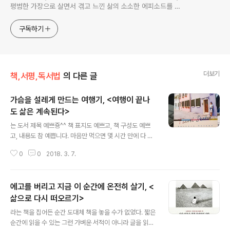
평범한 가장으로 살면서 겪고 느낀 삶의 소소한 에피소드를 전
한다. 젊은이들의 고민해결사로 따뜻한 세상 만드는데 일조하
고픈 커리어코치, 유튜브: 정교수의 인생수업
구독하기
더보기
책,서평,독서법
의 다른 글
가슴을 설레게 만드는 여행기, <여행이 끝나
도 삶은 계속된다>
글 내용
는 도서 제목 예쁘죵^^ 책 표지도 예쁘고, 책 구성도 예쁘
고, 내용도 참 예쁩니다. 마음만 먹으면 몇 시간 만에 다 읽
을 수 있을 정도로 읽기 쉽고, 재밌고, 유쾌합니다. 그래서
0
0
2018. 3. 7.
더 아끼고 싶어서 후다다닥 읽던 내 허기진 욕심을 멈추고
조금은 여유롭게 읽기도 했던 책입니다. ‘어떻게 이렇게 글
을 잘 쓸 수 있을까?’ 싶을 정도로 글이 참 쉽고 명료하게 전
에고를 버리고 지금 이 순간에 온전히 살기, <
달됩니다. 작가의 프로필을 봤을 때는 여행기는 분명 처음
이었을 터인데요. 여행작가 저리가라고 할 정도로 잘 썼네
삶으로 다시 떠오르기>
글 내용
요. 무엇보다도 여행지 하나하나에 자신의 생각과 더불어
라는 책을 집어든 순간 도대체 책을 놓을 수가 없었다. 짧은
음식, 길거리, 여행지와 여행지에서 만난 사람들의 이야기
순간에 읽을 수 있는 그런 가벼운 서적이 아니라 글을 읽는
가 담겨 있는데요. 아기자기한 에피소드와 더불어 다양한