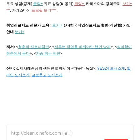
무료 상담(공개)
클릭+
유료 상담(비공개)
클릭+
,
카리스마의 강의주제
:
보기+
^^
,
카리스마의
프로필 보기^^*
,
취업진로지도 전문가 교육
:
보기 +
(사)한국직업진로지도 협회(직진협) 가입
안내
보기+
저서:
<
청춘의 진로나침반
>,
<
서른번 직업을 바꿔야만 했던 남자
>, <
심리학이
청춘에게 묻다
>, <
가슴 뛰는 비전
>
신간:
실제사례중심의 생애진로 에세이 <따뜻한 독설>:
YES24 도서소개
,
알
라딘 도서소개
,
교보문고 도서소개
http://clean.cinefox.com
광고