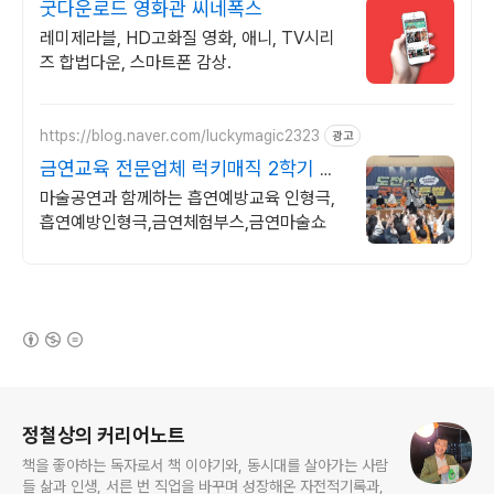
굿다운로드 영화관 씨네폭스
레미제라블, HD고화질 영화, 애니, TV시리
즈 합법다운, 스마트폰 감상.
https://blog.naver.com/luckymagic2323
광고
금연교육 전문업체 럭키매직 2학기 예
약 가능합니다:)
마술공연과 함께하는 흡연예방교육 인형극,
흡연예방인형극,금연체험부스,금연마술쇼
(새창열림)
로그 정보
정철상의 커리어노트
책을 좋아하는 독자로서 책 이야기와, 동시대를 살아가는 사람
들 삶과 인생, 서른 번 직업을 바꾸며 성장해온 자전적기록과,