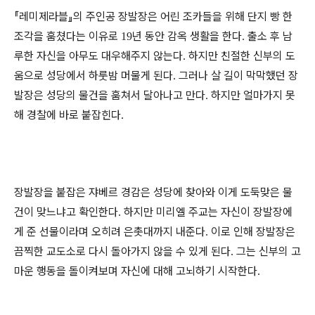
『
레미제라블
』
의 주인공 장발장은 어린 조카들을 위해 단지 빵 한
조각을 훔쳤다는 이유로
년 동안 감옥 생활을 한다
출소 후 남
19
.
루한 자신을 아무도 대우해주지 않는다
하지만 친절한 신부의 도
.
움으로 성당에서 하룻밤 머물게 된다
그러나 살 길이 막막했던 장
.
발장은 성당의 물건을 훔쳐서 달아나고 만다
하지만 얼마가지 못
.
해 경찰에 바로 붙잡힌다
.
장발장을 붙잡은 쟈베르 경감은 성당에 찾아와 이게 도둑맞은 물
건이 맞느냐고 확인한다
하지만 미리엘 주교는 자신이 장발장에
.
게 준 선물이라며 오히려 은촛대까지 내준다
이로 인해 장발장은
.
끔찍한 교도소로 다시 돌아가지 않을 수 있게 된다
그는 신부의 고
.
마운 행동을 돌이켜보며 자신에 대해 고뇌하기 시작한다
.