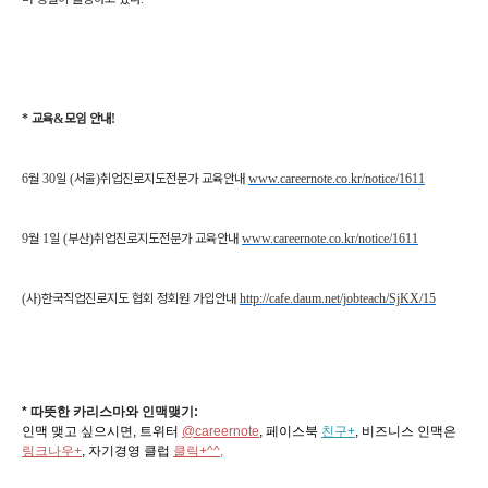
*
교육
&
모임 안내
!
6
월
30
일
(
서울
)
취업진로지도전문가 교육안내
www.careernote.co.kr/notice/1611
9
월
1
일
(
부산
)
취업진로지도전문가 교육안내
www.careernote.co.kr/notice/1611
(
사
)
한국직업진로지도 협회 정회원 가입안내
http://cafe.daum.net/jobteach/SjKX/15
* 따뜻한 카리스마와 인맥맺기:
인맥 맺고 싶으시면, 트위터
@careernote
, 페이스북
친구+
, 비즈니스 인맥은
링크나우+
, 자기경영 클럽
클릭+^^,