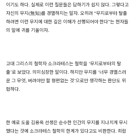
이기도 하다
실제로 이런 질문들은 답하기가 쉽지 않다
그렇다고
.
.
자신의 무지
無知
를 경멸하지는 말자
오히려
무지로부터 탈출
(
)
.
“
하려면 이런 무지에 대한 깊은 이해가 선행되어야 한다
는 현자들
”
의 말에 귀를 기울이자
.
고대 그리스의 철학자 소크라테스는 철학을
무지로부터의 탈
‘
출
로 보았다
의미심장한 말이다
하지만 무지를
너무 경멸스러
’
.
.
‘
운 그 무엇
버려야만 할 형편없는 것
으로만 생각하는 판단도 위
,
’
험하다
.
한 예로 도올 김용옥 선생은 순수한 인간의 무지를 지나치게 무시
했다는 것에 소크라테스 철학의 한계가 있다고도 비판한다
희랍
.