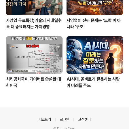
자영업 무료특강)기술의 시대일수
자영업의 진짜 문제는 ‘노력’이 아
록 더 중요해지는 가치경영
니라 ‘구조’
치킨공화국이 되어버린 씁쓸한 대
AI시대, 올바르게 질문하는 사람
한민국
이 미래를 주도
의안내
티스토리
로그인
고객센터
© Daum Corp.