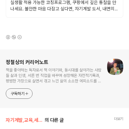
실생활 적용 가능한 코칭프로그램, 쿠팡에서 깊은 통찰을 만
나세요. 불안한 마음 다잡고 싶다면, 자기계발 도서, 내면의
평온을 되찾으세요.
(새창열림)
로그 정보
정철상의 커리어노트
책을 좋아하는 독자로서 책 이야기와, 동시대를 살아가는 사람
들 삶과 인생, 서른 번 직업을 바꾸며 성장해온 자전적기록과,
평범한 가장으로 살면서 겪고 느낀 삶의 소소한 에피소드를 전
한다. 젊은이들의 고민해결사로 따뜻한 세상 만드는데 일조하
고픈 커리어코치, 유튜브: 정교수의 인생수업
구독하기
더보기
자기계발,교육,세미나
의 다른 글