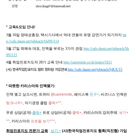
* 교육&모임 안내!
3월 16일 정태성총장, 택시기사에서 억대 연봉의 유명 강연가가 되기까지
htt
p://cafe.daum.net/jobteach/Sk9N/114
3월 27일 최해숙 대표, 인맥을 부르는 3가지 관점
http://cafe.daum.net/jobteach/Sk
9N/115
4월
취업진로지도자 28기
교육
안내
http://careernote.co.kr/notice/1611
(
사
)
한국직업진로지도 협회 정회원 가입안내
http://cafe.daum.net/jobteach/SjKX/15
* 따뜻한 카리스마와 인맥맺기:
인맥 맺고 싶으시면, 트위터
@careernote
, 페이스북
친구+
, 비즈니스 인맥은
링크나우+
, 자기경영 클럽
클릭+^^,
무료 상담(공개)
클릭+
유료 상담(비공개)
클릭+
,
카리스마의 강의주제
:
보기+
^^
,
카리스마의
프로필 보기^^*
,
취업진로지도 전문가 교육
:
보기 +
(사)한국직업진로지도 협회(직진협) 가입