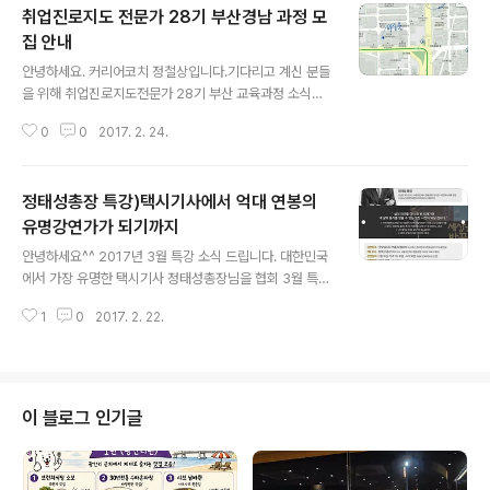
취업진로지도 전문가 28기 부산경남 과정 모
집 안내
글 내용
안녕하세요. 커리어코치 정철상입니다.기다리고 계신 분들
을 위해 취업진로지도전문가 28기 부산 교육과정 소식을
즐거운 마음으로 전해 드립니다. 이 교육 과정은 큰 홍보를
0
0
2017. 2. 24.
진행하지도 않고도 입소문을 타고 조기 마감되고 있으니
강사나 상담사에 관심 있으시거나 이 분야 역량을 더 키우
고 싶으신 분들은 아래 일정을 참조해서 미리 신청해두시
정태성총장 특강)택시기사에서 억대 연봉의
길 권합니다. 저는 취업진로 분야에서만 20여년 가량의 경
력을 거쳐온 이 분야의 실전전문가입니다. 그동안 제가 대
유명강연가가 되기까지
글 내용
학과 기업에서 강연하고 집필활동을 해오면서 느낀 점은
안녕하세요^^ 2017년 3월 특강 소식 드립니다. 대한민국
점점 더 진로와 취업문제가 중요해지고 있다는 사실입니
에서 가장 유명한 택시기사 정태성총장님을 협회 3월 특강
다. 정규 교육을 진행하고 있는 대학교나 중고등학교 뿐 아
강사님으로 모셨습니다. 사단법인 한국직업진로지도 협회
니라 사설 학원들 역시 취업진로분야의 교육이 더 강조되
1
0
2017. 2. 22.
(일명 직진협)에서는 올해도 매월 세 번째 목요일 특강을
고 있는 추세입니다. 비단 학교 뿐아니라 우리 사회의..
진행하고 있으니 수도권에 거주하신 분들은 꼭 기록해었다
가 참석하시길 권합니다. 앞으로도 계속 좋은 강연회 개최
토록 하겠습니다! 이번 3월 달에는 한국에서 가장 유명한
택시기사로 세바시와 아침마당까지 출연하며 이름을 널리
이 블로그 인기글
알리게 있는 정태성 총장님을 어렵게 모셨습니다. 그 어느
때보다 감동을 받을 수 있는 귀한 시간이 되지 않을까 싶습
니다. 우리는 직업을 차별하지 않는다고 하지만 귀천의식