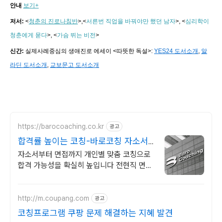
안내
보기+
저서:
<
청춘의 진로나침반
>,
<
서른번 직업을 바꿔야만 했던 남자
>, <
심리학이
청춘에게 묻다
>, <
가슴 뛰는 비전
>
신간:
실제사례중심의 생애진로 에세이 <따뜻한 독설>:
YES24 도서소개
,
알
라딘 도서소개
,
교보문고 도서소개
https://barocoaching.co.kr
광고
합격률 높이는 코칭-바로코칭 자소서
및 면접대비 완벽정리
자소서부터 면접까지 개인별 맞춤 코칭으로
합격 가능성을 확실히 높입니다 전현직 면접
관 기준으로 합격 가능성을 높이는 실전 맞춤
코칭
http://m.coupang.com
광고
코칭프로그램 쿠팡 문제 해결하는 지혜 발견