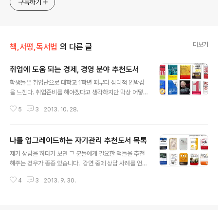
구독하기
더보기
책,서평,독서법
의 다른 글
취업에 도움 되는 경제, 경영 분야 추천도서
글 내용
학생들은 취업난으로 대학교 1학년 때부터 심리적 압박감
을 느낀다. 취업준비를 해야겠다고 생각하지만 막상 어떻
게 준비해야 좋을지 모르겠다고 걱정하는 학생들이 많다.
5
3
2013. 10. 28.
그러면 나는 학생들에게 경제경영 분야 도서들을 추천한
다. 그러면 어떤 사람들은 자기계발서를 떠올리기만 하거
나 아니면 완전히 경제학 전문서적으로 생각하는 오류를
나를 업그레이드하는 자기관리 추천도서 목록
범하는 경우가 많다는 사실을 알게 되었습니다. 그만큼 기
글 내용
업이나 조직에 대한 이해가 부족하다는 것이 현실이다. 막
제가 상담을 하다가 보면 그 분들에게 필요한 책들을 추천
상 취업이 어렵다고 해서 두려움을 가지고는 있지만 정작
해주는 경우가 종종 있습니다. 강연 중에 상담 사례를 언급
자신이 취업해야 할 조직이라는 것이 어떤 특성을 가진 단
하다가 상담 받으시는 분에게 책을 추천했다고 이야기를
체인지 전혀 이해를 못하는 경우가 많다. 그러다보니 막상
4
3
2013. 9. 30.
하면 청중들 중에서 상담자에게 추천해주신 책들이 어떤
조직에 들어가더라도 적응을 하지 못하거나 일을 하더라도
책이냐고 질문하시는 분들이 있습니다. 몇 권들은 기억하
한 파트의 꼬리만 붙들고 있다가 보니 재미도 없고 정작 ..
지만 저도 다 기억하지 못하는 부분들이 있어서 추천도서
들을 블로그에 공개할 필요가 있겠다는 생각이 들었습니