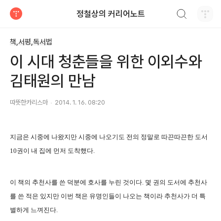
검색하기
정철상의 커리어노트
티스토리
책,서평,독서법
이 시대 청춘들을 위한 이외수와
김태원의 만남
따뜻한카리스마
2014. 1. 16. 08:20
지금은 시중에 나왔지만 시중에 나오기도 전의 정말로 따끈따끈한 도서
10권이 내 집에 먼저 도착했다.
이 책의 추천사를 쓴 덕분에 호사를 누린 것이다. 몇 권의 도서에 추천사
를 쓴 적은 있지만 이번 책은 유명인들이 나오는 책이라 추천사가 더 특
별하게 느껴진다.