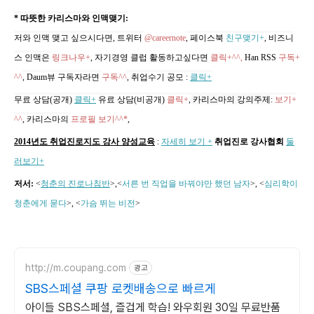
* 따뜻한 카리스마와 인맥맺기:
저와 인맥 맺고 싶으시다면, 트위터
@careernote
, 페이스북
친구맺기+
, 비즈니
스 인맥은
링크나우+
, 자기경영 클럽 활동하고싶다면
클릭+^^,
Han RSS
구독+
^^
, Daum뷰 구독자라면
구독^^
,
취업수기 공모
:
클릭+
무료 상담(공개)
클릭+
유료 상담(비공개)
클릭+
,
카리스마의 강의주제
:
보기+
^^
,
카리스마의
프로필 보기^^*
,
2014년도 취업진로지도 강사 양성교육
:
자세히 보기 +
취업진로 강사협회
둘
러보기+
저서:
<
청춘의 진로나침반
>,
<
서른 번 직업을 바꿔야만 했던 남자
>, <
심리학이
청춘에게 묻다
>, <
가슴 뛰는 비전
>
http://m.coupang.com
광고
SBS스페셜 쿠팡 로켓배송으로 빠르게
아이들 SBS스페셜, 즐겁게 학습! 와우회원 30일 무료반품