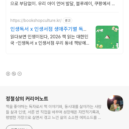
으로 부담없이. 우리 아이 언어 발달, 블루레이, 쿠팡에서 학
습 콘텐츠를 시작하세요.
https://bookshopculture.kr/
광고
인생독서 x 인생서점 생애주기별 독서
문화활동
읽다보면 인생이된다, 2026 책 읽는 대한민
국 -인생독서 x 인생서점 우리 동네 책방에
서 특별한 독서 경험과 문화활동을 만나보세
요.
(새창열림)
로그 정보
정철상의 커리어노트
책을 좋아하는 독자로서 책 이야기와, 동시대를 살아가는 사람
들 삶과 인생, 서른 번 직업을 바꾸며 성장해온 자전적기록과,
평범한 가장으로 살면서 겪고 느낀 삶의 소소한 에피소드를 전
한다. 젊은이들의 고민해결사로 따뜻한 세상 만드는데 일조하
고픈 커리어코치, 유튜브: 정교수의 인생수업