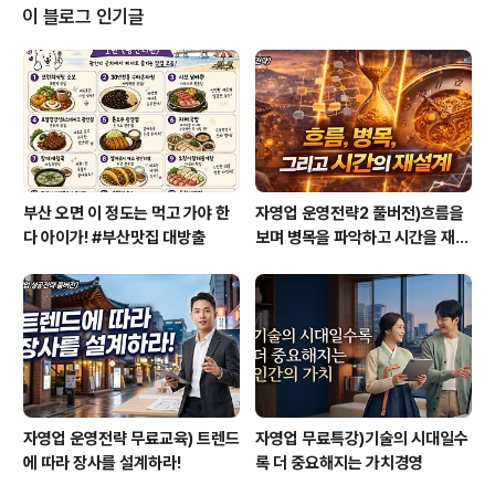
다. 이들 도서는 제가 대학 강연할 때 학생들에게 과제물로
이 블로그 인기글
도 요청하는 추천도서여서 어쩌면 저에게는 영업 기밀에
가까울 정도로 중요한 내용이기도 합니다^^. 하지만 제가
공개하는 이유는 사람들이 조금 더 좋은 책들을 읽고 삶의
작은 변화를 이뤄갔으면 하는 바람 때문입니다. 제가 추천
드리는 책이 최고의 책이라고 말할 수는 없습니다..
부산 오면 이 정도는 먹고 가야 한
자영업 운영전략2 풀버전)흐름을
다 아이가! #부산맛집 대방출
보며 병목을 파악하고 시간을 재설
계하라
자영업 운영전략 무료교육) 트렌드
자영업 무료특강)기술의 시대일수
에 따라 장사를 설계하라!
록 더 중요해지는 가치경영