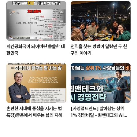
치킨공화국이 되어버린 씁쓸한 대
천직을 찾는 방법이 달랐던 두 친
한민국
구의 이야기
혼란한 시대에 중심을 지키는 법
[자영업트렌드] 살아남는 상위
특강)중용에서 배우는 삶의 지혜
1% 경영비밀 - 원맨테크와 AI경
영전략