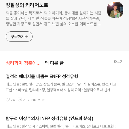
정철상의 커리어노트
책을 좋아하는 독자로서 책 이야기와, 동시대를 살아가는 사람
들 삶과 인생, 서른 번 직업을 바꾸며 성장해온 자전적기록과,
평범한 가장으로 살면서 겪고 느낀 삶의 소소한 에피소드를 전
한다. 젊은이들의 고민해결사로 따뜻한 세상 만드는데 일조하
고픈 커리어코치, 유튜브: 정교수의 인생수업
구독하기
더보기
심리학이 청춘에게 묻다
의 다른 글
열정적 에너지를 내뿜는 ENFP 성격유형
글 내용
대표 인물 : 로빈 윌리암스, 산드라 블록, 빌 코스비, 알리사 실버스톤, 왕건, 대표
표현 : 스파크형, 멀티태스킹, 열정적 에너지 성격 요약 : 열정적으로 새 관계를
만들어가는 사람, 풍부한 상상력과 영감을 가지고 새로운 프로젝트를 잘 시작한
24
2
2008. 2. 15.
다. 즉흥적으로 일을 시작하고 재빠르게 해결하는 솔선수범력. ENFP의 리더십
1. 정열과 열의로 리드한다. 2. 사람에 관련된 가치문제에 대해 관심이 많아 때
로는 대변인이 되기도 한다. 3. 타인을 포섭하고 지원하려고 노력한다. 문제 상
탐구적 이상주의자 INFP 성격유형 (인프피 분석)
황 및 해결방안: 문제 상황1 생각증후군의 상태에서 헤어 나오지 못하는 경향이
글 내용
있습니다. 그로 인해 모든 문제를 온통 같은 비중의 중요한 의미를 지니고 생생
대표 인물 : 윌리엄 세익스피어, 헬런 켈러, 줄리아 로버츠, 쟌다르크 대표 표현 :