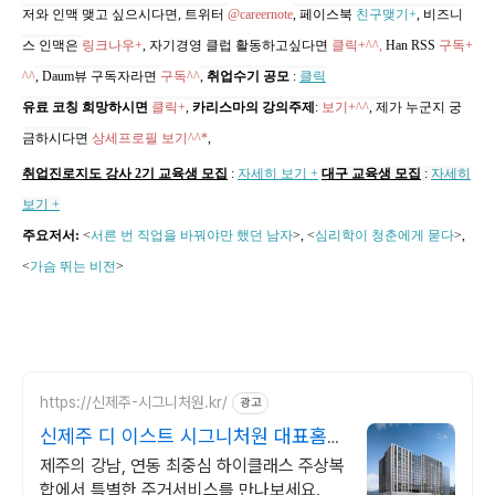
저와 인맥 맺고 싶으시다면, 트위터
@careernote
, 페이스북
친구맺기+
, 비즈니
스 인맥은
링크나우+
, 자기경영 클럽 활동하고싶다면
클릭+^^,
Han RSS
구독+
^^
, Daum뷰 구독자라면
구독^^
,
취업수기 공모
:
클릭
유료 코칭 희망하시면
클릭+
,
카리스마의 강의주제
:
보기+^^
,
제가 누군지 궁
금하시다면
상세프로필 보기^^*
,
취업진로지도 강사 2기 교육생 모집
:
자세히 보기 +
대구 교육생 모집
:
자세히
보기 +
주요저서:
<
서른 번 직업을 바꿔야만 했던 남자
>, <
심리학이 청춘에게 묻다
>,
<
가슴 뛰는 비전
>
https://신제주-시그니처원.kr/
광고
신제주 디 이스트 시그니처원 대표홈페
이지
제주의 강남, 연동 최중심 하이클래스 주상복
합에서 특별한 주거서비스를 만나보세요.