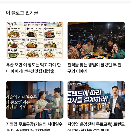
도 많아지고, 강사를 열망하는 분들도 많이 늘었습니다. 저
도 그런 열망으로 강사가 된 사람 중에 한 사람입니다. 사실
이 블로그 인기글
저는 강사가 되겠다는 생각을 전혀 못했는데요. 그저 강연
듣는 것이 좋아 강의를 들으러 여기저기 쫓아만 다니던 평
범한 직장인이었습니다. 그런데 지금은 전국의 이곳저곳에
서 바쁘게 불려 다니는 인기강사가 되었습니다^^ 그래서
사람의 인생이란 한 치 앞을 알 수 없..
부산 오면 이 정도는 먹고 가야 한
천직을 찾는 방법이 달랐던 두 친
다 아이가! #부산맛집 대방출
구의 이야기
자영업 무료특강)기술의 시대일수
자영업 운영전략 무료교육) 트렌드
록 더 중요해지는 가치경영
에 따라 장사를 설계하라!