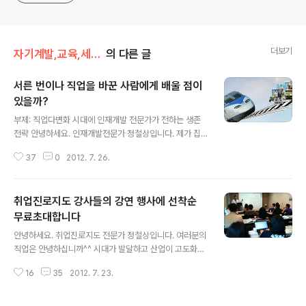
더보기
자기계발,교육,세미나
의 다른 글
서른 번이나 직업을 바꾼 사람에게 배울 점이
있을까?
글 내용
부제: 직업다변화 시대에 인재개발 전문가가 전하는 생존
전략 안녕하세요. 인재개발전문가 정철상입니다. 제가 집
필한 도서 덕분에 저는 서른 가지의 직업을 경험한 사람으
37
0
2012. 7. 26.
로 많이 알려져 있는데요. 실제로 그런가 물어보는 사람들
도 많습니다. 사실입니다^^ 다만 직장을 서른 번이나 옮겼
다고 생각하는 분들이 있는데요. 그건 아닙니다. 보통 사람
취업진로지도 강사들의 강연 행사에 선착순
들보다 많이 옮기긴 했지만 직장을 서른 번 옮긴 것은 아니
랍니다. 제가 직장을 다니면서 동시에 3,4가지 직업을 가
무료초대합니다
글 내용
진 경우도 있고요. 지금 같은 경우에는 열 가지 가량의 직업
안녕하세요. 취업진로지도 전문가 정철상입니다. 여러분의
을 동시에 가지고 있습니다. 1인 멀티잡 시대라는 것을 보
직업은 안녕하십니까^^ 시대가 발달하고 산업이 고도화되
여주고 싶었습니다. 그렇게 지내온 직업을 모두 헤아려보
면서 우리들의 직업과 진로는 어려워지고 갈수록 더 복잡
니 32가지나 되네요. 직업을 세분화하면 직업 가지 수는
16
35
2012. 7. 23.
해지고 있습니다. 덕분에 배워야 할 것들이 참 많이 늘었습
더 넘어갈 수도 있겠죠. (프레지로 작..
니다. 배우고 또 배워도 늘 모자란 느낌 들지 않으세요. 워
낙 배워야 될 부분이 많이 늘고 세분화되다보니 강사 수요