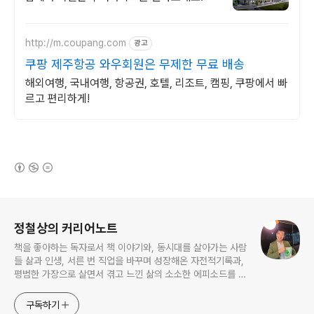
http://m.coupang.com
광고
쿠팡 제주항공 와우회원은 무제한 무료 배송
해외여행, 국내여행, 항공권, 호텔, 리조트, 캠핑, 쿠팡에서 빠
르고 편리하게!
(새창열림)
로그 정보
정철상의 커리어노트
책을 좋아하는 독자로서 책 이야기와, 동시대를 살아가는 사람
들 삶과 인생, 서른 번 직업을 바꾸며 성장해온 자전적기록과,
평범한 가장으로 살면서 겪고 느낀 삶의 소소한 에피소드를 전
한다. 젊은이들의 고민해결사로 따뜻한 세상 만드는데 일조하
고픈 커리어코치, 유튜브: 정교수의 인생수업
구독하기