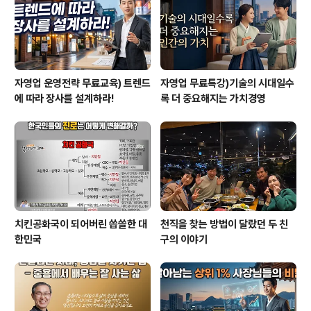
자영업 운영전략 무료교육) 트렌드
자영업 무료특강)기술의 시대일수
에 따라 장사를 설계하라!
록 더 중요해지는 가치경영
치킨공화국이 되어버린 씁쓸한 대
천직을 찾는 방법이 달랐던 두 친
한민국
구의 이야기