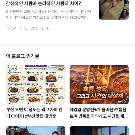
감정적인 사람과 논리적인 사람의 차이?
다. 지금부터 이 두 유형의 차이를 알아보자. 판단(J)과 인
글 내용
식(P)은 삶의 양식에서 차이를 보인다. 살아가면서 어떤 행
의사판단과 결정으로 비롯되는 차이 : 넌 논리적이니? 감정
동 양식을 선택하는가, 어떻게 살기를 원하는가와 관련한
적이니? 사람들은 가까울수록 많이 다툰다. 왜 그럴까? 바
선호 경향이다. 판단형은 생활하고 행동하는 방식에서 조
로 판단 기준의 차이 때문이다. 친구나 연인 또는 부부처럼
직과 추진력을 중요시한다. 반면에 인식형은 수용과 적응
59
15
2011. 12. 3.
가까운 사이일수록 더 그렇다. 이들은 ‘논리적으로 판단하
력을 중요시한다. 판단(J: Judgement)은 자신감 있게 결
느냐, 감정적으로 판단하느냐’에 따라 서로 다른 차이를 드
정내리는 능력과 더불어 미..
러낼 수 있다. 의사를 판단하고 결정하는 방식이 다르니 상
대의 언어를 이해하지 못할 수도 있다. 그렇다면 논리적인
사고형과 감정적인 감정형은 어떤 차이를 가지고 있을까?
이 블로그 인기글
사고(T)와 감정(F)은 의사를 판단하는 방식이 다르다. 즉
무엇을 하고자 하는 생각에서 의사를 결정하고 판단하고
결론에 도달하는 선호 경향이 다른 셈이다. 사고형은 의사
를 판단하고 결정할 때 논리와 분석을 중시한다. 반면 감정
형은 인화와 친화력을 중시한다..
부산 오면 이 정도는 먹고 가야 한
자영업 운영전략2 풀버전)흐름을
다 아이가! #부산맛집 대방출
보며 병목을 파악하고 시간을 재설
계하라