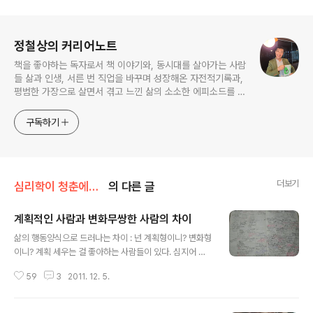
로그 정보
정철상의 커리어노트
책을 좋아하는 독자로서 책 이야기와, 동시대를 살아가는 사람
들 삶과 인생, 서른 번 직업을 바꾸며 성장해온 자전적기록과,
평범한 가장으로 살면서 겪고 느낀 삶의 소소한 에피소드를 전
한다. 젊은이들의 고민해결사로 따뜻한 세상 만드는데 일조하
고픈 커리어코치, 유튜브: 정교수의 인생수업
구독하기
더보기
심리학이 청춘에게 묻다
의 다른 글
계획적인 사람과 변화무쌍한 사람의 차이
글 내용
삶의 행동양식으로 드러나는 차이 : 넌 계획형이니? 변화형
이니? 계획 세우는 걸 좋아하는 사람들이 있다. 심지어 놀
때도 계획을 세운다. 이런 사람들은 상황이 계획대로 진행
59
3
2011. 12. 5.
되지 않으면 불편해한다. 반대로 일이 예상대로 진행되지
않아도 변화를 즐기는 사람도 있다. 전자인 계획형은 판단
형으로 볼 수 있고, 후자인 변화형은 인식형으로 볼 수 있