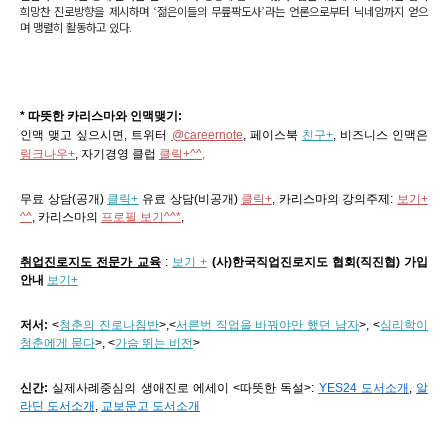
희망찬 진로방향을 제시하며
‘
젊은이들의 무릎팍도사
’
라는 언론으로부터 닉네임까지 얻으
며 맹렬히 활동하고 있다
.
* 따뜻한 카리스마와 인맥맺기:
인맥 맺고 싶으시면, 트위터
@careernote
, 페이스북
친구+
, 비즈니스 인맥은
링크나우+
, 자기경영 클럽
클릭+^^,
무료 상담(공개)
클릭+
유료 상담(비공개)
클릭+
,
카리스마의 강의주제
:
보기+
^^
,
카리스마의
프로필 보기^^*
,
취업진로지도 전문가 교육
:
보기 +
(사)한국직업진로지도 협회(직진협) 가입
안내
보기+
저서:
<
청춘의 진로나침반
>,
<
서른번 직업을 바꿔야만 했던 남자
>, <
심리학이
청춘에게 묻다
>, <
가슴 뛰는 비전
>
신간:
실제사례중심의 생애진로 에세이 <따뜻한 독설>:
YES24 도서소개
,
알
라딘 도서소개
,
교보문고 도서소개