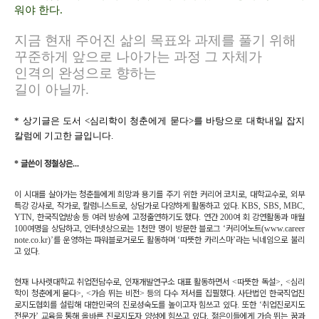
워야 한다.
지금 현재 주어진 삶의 목표와 과제를 풀기 위해
꾸준하게 앞으로 나아가는 과정 그 자체가
인격의 완성으로 향하는
길이 아닐까.
* 상기글은 도서 <심리학이 청춘에게 묻다>를 바탕으로 대학내일 잡지
칼럼에 기고한 글입니다.
*
글쓴이 정철상은
...
이 시대를 살아가는 청춘들에게 희망과 용기를 주기 위한 커리어 코치로
,
대학교수로
,
외부
특강 강사로
,
작가로
,
칼럼니스트로
,
상담가로 다양하게 활동하고 있다
.
KBS, SBS, MBC,
YTN,
한국직업방송 등 여러 방송에 고정출연하기도 했다
.
연간
200
여 회 강연활동과 매월
100
여명을 상담하고
,
인터넷상으로는
1
천만 명이 방문한 블로그
‘
커리어노트
(
www.career
note.co.kr)
’
를 운영하는 파워블로거로도 활동하며
‘
따뜻한 카리스마
’
라는 닉네임으로 불리
고 있다
.
현재 나사렛대학교 취업전담수로
,
인재개발연구소 대표 활동하면서
<
따뜻한 독설
>, <
심리
학이 청춘에게 묻다
>, <
가슴 뛰는 비전
>
등의 다수 저서를 집필했다
.
사단법인 한국직업진
로지도협회를 설립해 대한민국의 진로성숙도를 높이고자 힘쓰고 있다
.
또한
‘
취업진로지도
전문가
’
교육을 통해 올바른 진로지도자 양성에 힘쓰고 있다
.
젊은이들에게 가슴 뛰는 꿈과