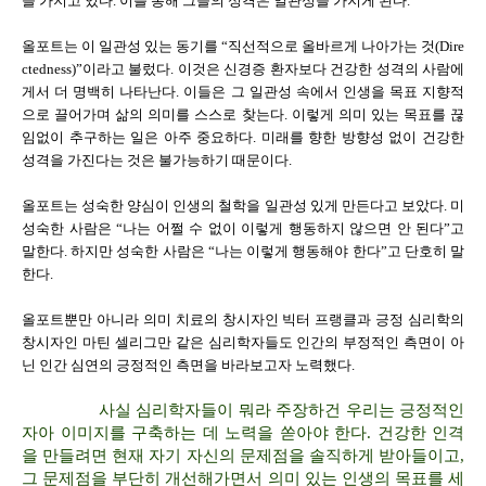
을 가지고 있다. 이를 통해 그들의 성격은 일관성을 가지게 된다.
올포트는 이 일관성 있는 동기를 “직선적으로 올바르게 나아가는 것(Dire
ctedness)”이라고 불렀다. 이것은 신경증 환자보다 건강한 성격의 사람에
게서 더 명백히 나타난다. 이들은 그 일관성 속에서 인생을 목표 지향적
으로 끌어가며 삶의 의미를 스스로 찾는다. 이렇게 의미 있는 목표를 끊
임없이 추구하는 일은 아주 중요하다. 미래를 향한 방향성 없이 건강한
성격을 가진다는 것은 불가능하기 때문이다.
올포트는 성숙한 양심이 인생의 철학을 일관성 있게 만든다고 보았다. 미
성숙한 사람은 “나는 어쩔 수 없이 이렇게 행동하지 않으면 안 된다”고
말한다. 하지만 성숙한 사람은 “나는 이렇게 행동해야 한다”고 단호히 말
한다.
올포트뿐만 아니라 의미 치료의 창시자인 빅터 프랭클과 긍정 심리학의
창시자인 마틴 셀리그만 같은 심리학자들도 인간의 부정적인 측면이 아
닌 인간 심연의 긍정적인 측면을 바라보고자 노력했다.
사실 심리학자들이 뭐라 주장하건 우리는 긍정적인
자아 이미지를 구축하는 데 노력을 쏟아야 한다. 건강한 인격
을 만들려면 현재 자기 자신의 문제점을 솔직하게 받아들이고,
그 문제점을 부단히 개선해가면서 의미 있는 인생의 목표를 세