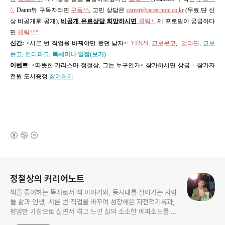
^
, Daum뷰 구독자라면
구독^^
,
고민 상담은
career@careernote.co.kr
(무료,단 신
상 비공개후 공개)
,
비공개 유료상담 희망하시면
클릭+
, 제 프로필이 궁금하다
면
클릭^^*
신간:
<서른 번 직업을 바꿔야만 했던 남자>
:
YES24
,
교보문고
,
알라딘
,
교보
문고
,
인터파크
,
북세미나 일정(보기)
이벤트
: <따뜻한 카리스마 정철상, 그는 누구인가> 참가하시면 상금 + 참가자
전원 도서증정
참여하기
(새창열림)
로그 정보
정철상의 커리어노트
책을 좋아하는 독자로서 책 이야기와, 동시대를 살아가는 사람
들 삶과 인생, 서른 번 직업을 바꾸며 성장해온 자전적기록과,
평범한 가장으로 살면서 겪고 느낀 삶의 소소한 에피소드를 전
한다. 젊은이들의 고민해결사로 따뜻한 세상 만드는데 일조하