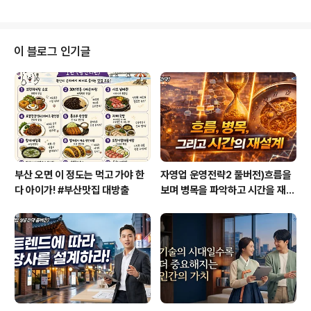
따뜻하고 진심어린 마음으로 응모해주신 분들의 글을 읽으
며 기쁜 마음 감출 수 없었습니다. (사진은 코스콤 사보제작
팀에서 촬영한 사진입니다. 장소는 효창공원에 있는 '아프
리카'라는 커피숍이에요^^) 아직 응모일은 다음주 16일까
이 블로그 인기글
지 시간이 조금 남아 있지만 지금 이 자리에서 응모해주신
모든 분들에게 미리 감사의 말씀을 전합니다. 정확하게 트
랙백을 어떻게 거는지 모르시는 분들도 있고, 비밀댓글로
글을 남겨주신 분들도 있어서 작성해주신 글을 한 자리에
모아봤습니다. 혹시나 글을 남겨주셨는데 ..
부산 오면 이 정도는 먹고 가야 한
자영업 운영전략2 풀버전)흐름을
다 아이가! #부산맛집 대방출
보며 병목을 파악하고 시간을 재설
계하라