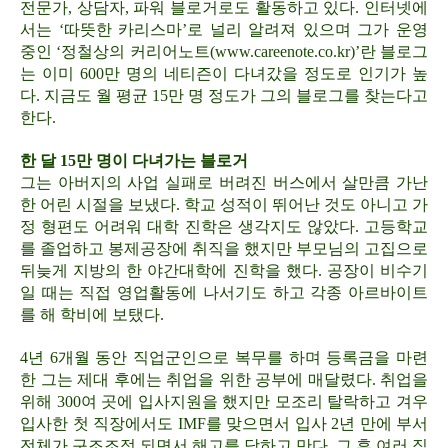
전문가, 상담자, 파워 블로거로도 활동하고 있다. 인터넷에
서는 ‘따뜻한 카리스마’로 널리 알려져 있으며 그가 운영
중인 ‘정철상의 커리어노트(www.careenote.co.kr)’란 블로그
는 이미 600만 명의 네티즌이 다녀갔을 정도로 인기가 높
다. 지금도 월 평균 15만 명 정도가 그의 블로그를 찾는다고
한다.
한 달 15만 명이 다녀가는 블로거
그는 아버지의 사업 실패로 버려진 버스에서 살만큼 가난
한 어린 시절을 보냈다. 학교 성적이 뛰어난 것도 아니고 가
정 형편도 어려워 대학 진학은 생각지도 않았다. 고등학교
를 졸업하고 봉제공장에 취직을 했지만 부모님의 고집으로
뒤늦게 지방의 한 야간대학에 진학을 했다. 공장이 비수기
일 때는 직접 영업활동에 나서기도 하고 각종 아르바이트
를 해 학비에 보탰다.
4년 6개월 동안 직업군인으로 복무를 하며 등록금을 마련
한 그는 제대 후에는 취업을 위한 공부에 매달렸다. 취업을
위해 300여 곳에 입사지원을 했지만 모조리 탈락하고 겨우
입사한 첫 직장에서도 IMF를 맞으면서 입사 2년 만에 부서
전체가 구조조정 되면서 해고를 당하고 만다. 그 후 여러 직