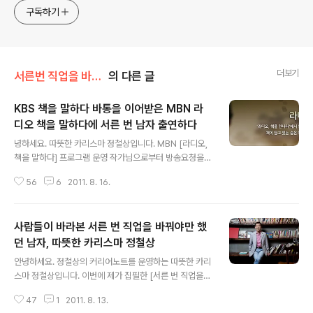
고픈 커리어코치, 유튜브: 정교수의 인생수업
구독하기
더보기
서른번 직업을 바꾼 남자
의 다른 글
KBS 책을 말하다 바통을 이어받은 MBN 라
디오 책을 말하다에 서른 번 남자 출연하다
글 내용
녕하세요. 따뜻한 카리스마 정철상입니다. MBN [라디오,
책을 말하다] 프로그램 운영 작가님으로부터 방송요청을
받았습니다. 미리 녹음을 해서 바로 다음 주 1주일간 방송
56
6
2011. 8. 16.
이 될 예정이라고 합니다. 아무래도 생방송보다는 녹화방
송이라 조금이라도 위안은 됩니다. 그래도 방송은 방송, 어
떤 방송을 하더라도 어려움은 있는 것 같습니다. 그래도 그
사람들이 바라본 서른 번 직업을 바꿔야만 했
나마 라디오 방송은 어떤 방송보다도 편안한 느낌이 들어
서 좋더라고요^^ 방송과 인터뷰가 여기저기서 들어오니
던 남자, 따뜻한 카리스마 정철상
글 내용
‘이제는 메이저 방송 나가야 하나’ 하는 기대를 혼자 하고
안녕하세요. 정철상의 커리어노트를 운영하는 따뜻한 카리
있습니다. 떡줄 사람은 생각지도 않는데 김칫국부터 마시
스마 정철상입니다. 이번에 제가 집필한 [서른 번 직업을
는 격이죠. ㅋ 사실 제가 방송 나가기 몇 년 전부터 방송 나
바꿔야만 했던 남자] 출간에 맞춰 출판사에서 이벤트를 진
갈 것이라고 미리 김칫국부터 마셨던 사람이거든요. ㅎ 정
47
1
2011. 8. 13.
행했는데요. 많은 분들이 응모해주셨습니다. 무엇보다도
말 김칫국도 많이 마시니 떡까지 나오네..