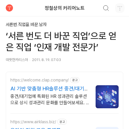
검색하기
정철상의 커리어노트
티스토리
서른번 직업을 바꾼 남자
‘서른 번도 더 바꾼 직업’으로 얻
은 직업 ‘인재 개발 전문가’
따뜻한카리스마
2011. 8. 19. 07:03
https://welcome.clap.company/
광고
AI 기반 맞춤형 HR솔루션 중견/대기업
맞춤 HR솔루션
중견/대기업에 특화된 HR 성과관리 솔루션
으로 상시 성과관리 문화를 만들어보세요. 커
스텀 모듈을 통해 중견/대기업의 성과관리
제도를 100% 구현 가능해요.
https://www.airklass.biz/
광고