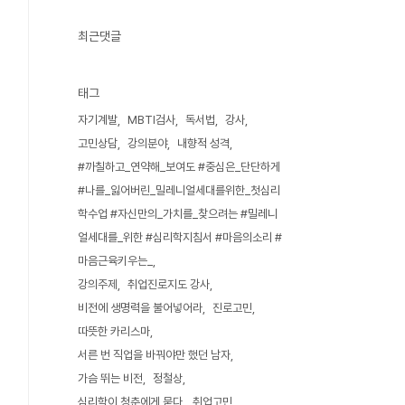
최근댓글
태그
자기계발
MBTI검사
독서법
강사
고민상담
강의분야
내향적 성격
#까칠하고_연약해_보여도 #중심은_단단하게
#나를_잃어버린_밀레니얼세대를위한_첫심리
학수업 #자신만의_가치를_찾으려는 #밀레니
얼세대를_위한 #심리학지침서 #마음의소리 #
마음근육키우는_
강의주제
취업진로지도 강사
비전에 생명력을 불어넣어라
진로고민
따뜻한 카리스마
서른 번 직업을 바꿔야만 했던 남자
가슴 뛰는 비전
정철상
심리학이 청춘에게 묻다
취업고민