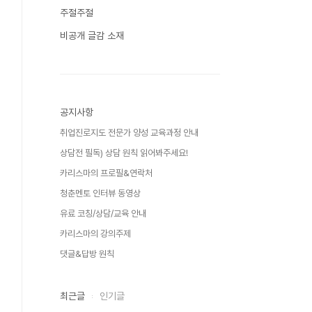
주절주절
비공개 글감 소재
공지사항
취업진로지도 전문가 양성 교육과정 안내
상담전 필독) 상담 원칙 읽어봐주세요!
카리스마의 프로필&연락처
청춘멘토 인터뷰 동영상
유료 코칭/상담/교육 안내
카리스마의 강의주제
댓글&답방 원칙
최근글
인기글