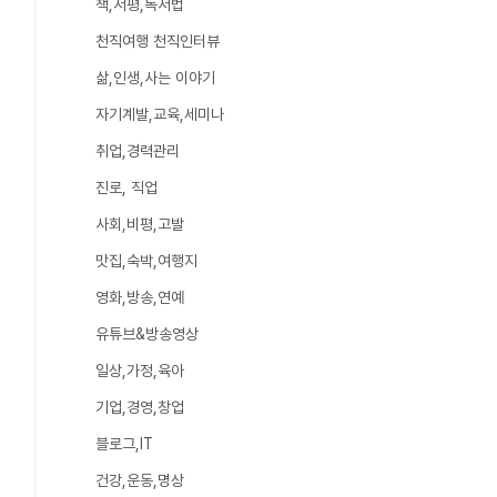
책,서평,독서법
천직여행 천직인터뷰
삶,인생,사는 이야기
자기계발,교육,세미나
취업,경력관리
진로, 직업
사회,비평,고발
맛집,숙박,여행지
영화,방송,연예
유튜브&방송영상
일상,가정,육아
기업,경영,창업
블로그,IT
건강,운동,명상